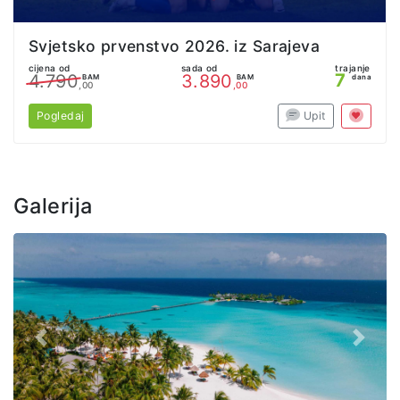
Svjetsko prvenstvo 2026. iz Sarajeva
cijena od
sada od
trajanje
7
4.790
3.890
BAM
BAM
dana
,00
,00
Pogledaj
Upit
Galerija
Prethodno
Sljede