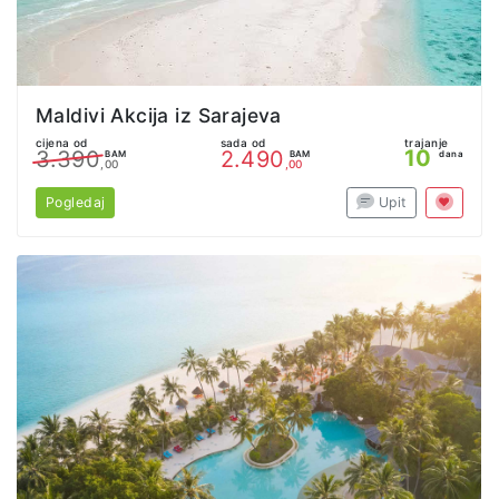
Maldivi Akcija iz Sarajeva
cijena od
sada od
trajanje
10
3.390
2.490
BAM
BAM
dana
,00
,00
Pogledaj
Upit