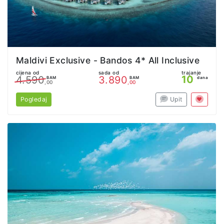
Maldivi Exclusive - Bandos 4* All Inclusive
cijena od
sada od
trajanje
10
4.590
3.890
BAM
BAM
dana
,00
,00
Pogledaj
Upit