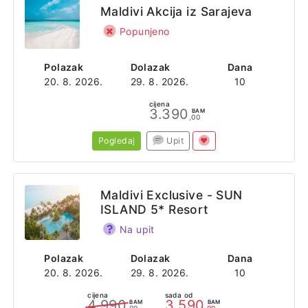
Maldivi Akcija iz Sarajeva
Popunjeno
Polazak
Dolazak
Dana
20. 8. 2026.
29. 8. 2026.
10
cijena
3.390
BAM
,00
Pogledaj
Upit
Maldivi Exclusive - SUN
ISLAND 5* Resort
Na upit
Polazak
Dolazak
Dana
20. 8. 2026.
29. 8. 2026.
10
cijena
sada od
4.990
3.590
BAM
BAM
,00
,00