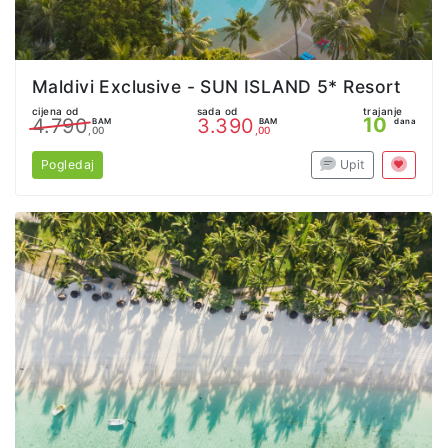
Maldivi Exclusive - SUN ISLAND 5* Resort
cijena od
sada od
trajanje
10
4.790
3.390
BAM
BAM
dana
,00
,00
Pogledaj
Upit