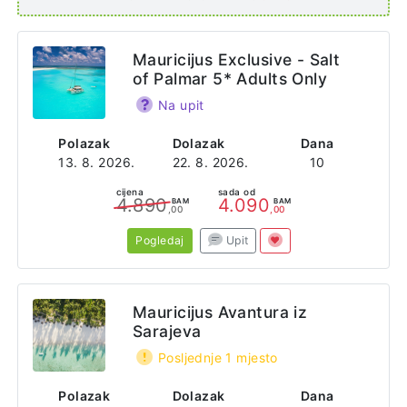
Mauricijus Exclusive - Salt
of Palmar 5* Adults Only
Na upit
Polazak
Dolazak
Dana
13. 8. 2026.
22. 8. 2026.
10
cijena
sada od
4.890
4.090
BAM
BAM
,00
,00
Pogledaj
Upit
Mauricijus Avantura iz
Sarajeva
Posljednje 1 mjesto
Polazak
Dolazak
Dana