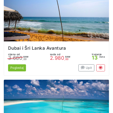
Dubai i Šri Lanka Avantura
cijena od
sada od
trajanje
13
3.680
2.980
BAM
BAM
dana
,00
,00
Pogledaj
Upit