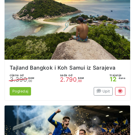
Tajland Bangkok i Koh Samui iz Sarajeva
cijena od
sada od
trajanje
12
3.390
2.790
BAM
BAM
dana
,00
,00
Pogledaj
Upit