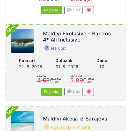
Pogledaj
Upit
Maldivi Exclusive - Bandos
4* All Inclusive
Na upit
Polazak
Dolazak
Dana
22. 8. 2026.
31. 8. 2026.
10
cijena
sada od
4.590
3.890
BAM
BAM
,00
,00
Pogledaj
Upit
Maldivi Akcija iz Sarajeva
Posljednja 4 mjesta