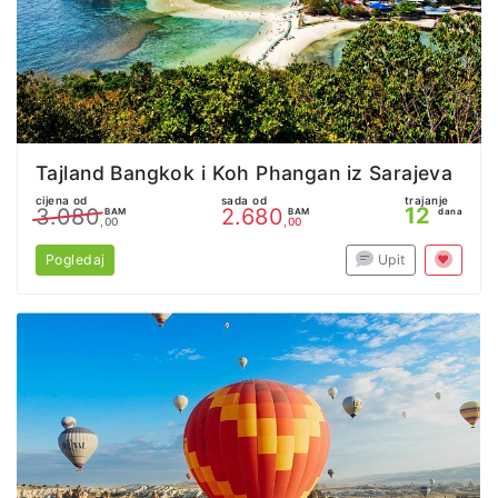
Tajland Bangkok i Koh Phangan iz Sarajeva
cijena od
sada od
trajanje
12
3.080
2.680
BAM
BAM
dana
,00
,00
Pogledaj
Upit