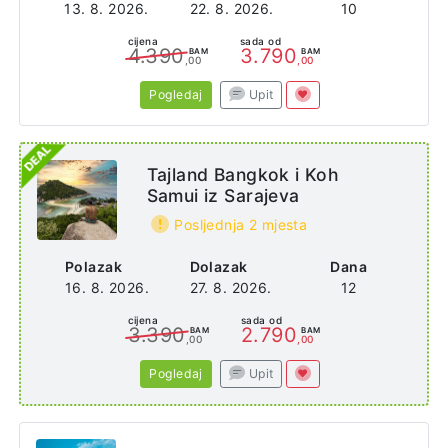
13. 8. 2026.
22. 8. 2026.
10
cijena
sada od
4.390
3.790
BAM
BAM
,00
,00
Pogledaj
Upit
Tajland Bangkok i Koh
Samui iz Sarajeva
Posljednja 2 mjesta
Polazak
Dolazak
Dana
16. 8. 2026.
27. 8. 2026.
12
cijena
sada od
3.390
2.790
BAM
BAM
,00
,00
Pogledaj
Upit