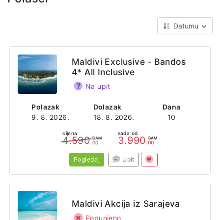
Datumu
Maldivi Exclusive - Bandos
4* All Inclusive
Na upit
Polazak
Dolazak
Dana
9. 8. 2026.
18. 8. 2026.
10
cijena
sada od
4.590
3.990
BAM
BAM
,00
,00
Pogledaj
Upit
Maldivi Akcija iz Sarajeva
Popunjeno