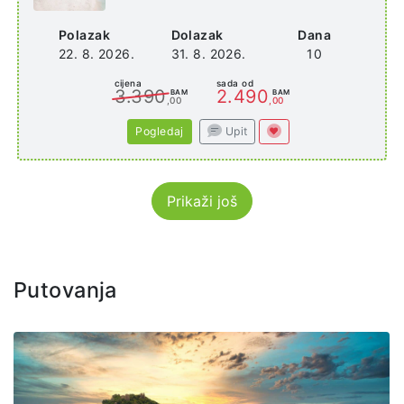
Polazak
Dolazak
Dana
22. 8. 2026.
31. 8. 2026.
10
cijena
sada od
3.390
2.490
BAM
BAM
,00
,00
Pogledaj
Upit
Prikaži još
Putovanja