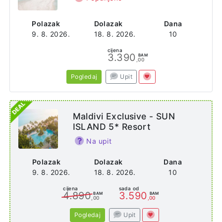
Polazak
Dolazak
Dana
9. 8. 2026.
18. 8. 2026.
10
cijena
3.390
BAM
,00
Pogledaj
Upit
Maldivi Exclusive - SUN
ISLAND 5* Resort
Na upit
Polazak
Dolazak
Dana
9. 8. 2026.
18. 8. 2026.
10
cijena
sada od
4.890
3.590
BAM
BAM
,00
,00
Pogledaj
Upit