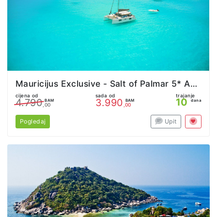
Mauricijus Exclusive - Salt of Palmar 5* Adults Only
cijena od
sada od
trajanje
10
4.790
3.990
BAM
BAM
dana
,00
,00
Pogledaj
Upit