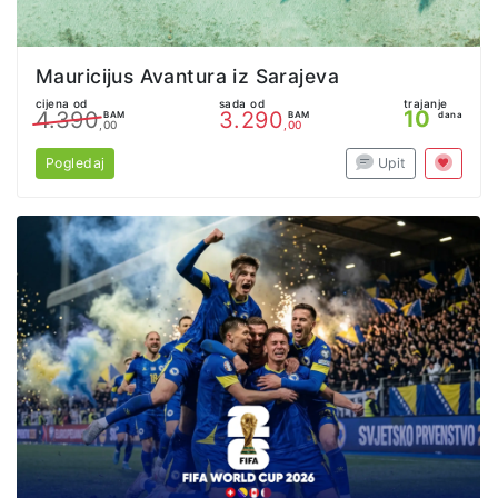
Mauricijus Avantura iz Sarajeva
cijena od
sada od
trajanje
10
4.390
3.290
BAM
BAM
dana
,00
,00
Pogledaj
Upit