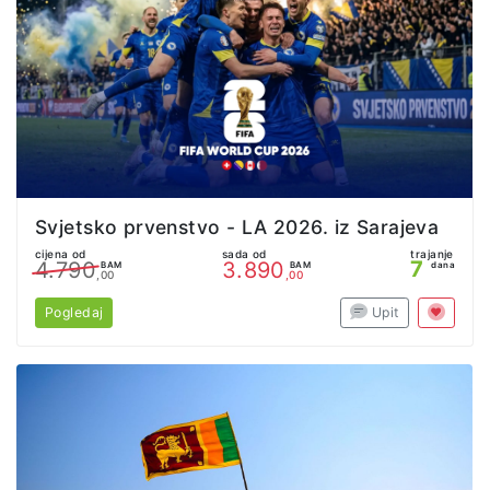
Svjetsko prvenstvo - LA 2026. iz Sarajeva
cijena od
sada od
trajanje
7
4.790
3.890
BAM
BAM
dana
,00
,00
Pogledaj
Upit