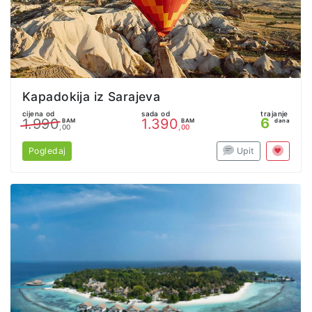
Kapadokija iz Sarajeva
cijena od
sada od
trajanje
6
1.990
1.390
BAM
BAM
dana
,00
,00
Pogledaj
Upit