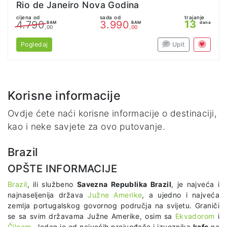
Rio de Janeiro Nova Godina
cijena od
sada od
trajanje
13
4.790
3.990
BAM
BAM
dana
,00
,00
Pogledaj
Upit
Korisne informacije
Ovdje ćete naći korisne informacije o destinaciji,
kao i neke savjete za ovo putovanje.
Brazil
OPŠTE INFORMACIJE
Brazil
, ili službeno
Savezna Republika Brazil
, je najveća i
najnaseljenija država
Južne Amerike
, a ujedno i najveća
zemlja portugalskog govornog područja na svijetu. Graniči
se sa svim državama Južne Amerike, osim sa
Ekvadorom
i
Čileom
. Jedan je od najvećih proivođača i izvoznika
kafe
na