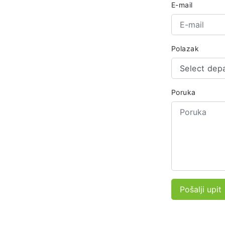
E-mail
Polazak
Select dep
Poruka
Pošalji upit