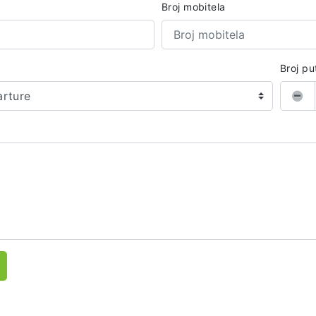
Broj mobitela
Broj pu
arture