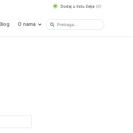
Dodaj u listu želja
(
0
)
Blog
O nama