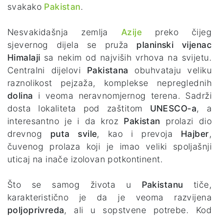
svakako
Pakistan
.
Nesvakidašnja zemlja
Azije
preko čijeg
sjevernog dijela se pruža
planinski vijenac
Himalaji
sa nekim od najviših vrhova na svijetu.
Centralni dijelovi
Pakistana
obuhvataju veliku
raznolikost pejzaža, komplekse nepreglednih
dolina
i veoma neravnomjernog terena. Sadrži
dosta lokaliteta pod zaštitom
UNESCO-a
, a
interesantno je i da kroz
Pakistan
prolazi dio
drevnog
puta svile
, kao i prevoja
Hajber
,
čuvenog prolaza koji je imao veliki spoljašnji
uticaj na inače izolovan potkontinent.
Što se samog života u
Pakistanu
tiče,
karakteristično je da je veoma razvijena
poljoprivreda
, ali u sopstvene potrebe. Kod