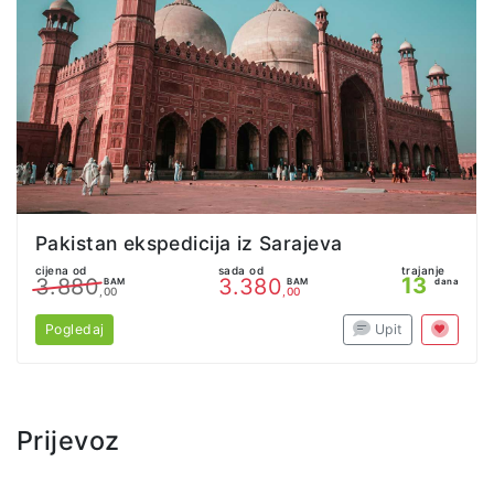
Pakistan ekspedicija iz Sarajeva
cijena od
sada od
trajanje
13
3.880
3.380
BAM
BAM
dana
,00
,00
Pogledaj
Upit
Prijevoz