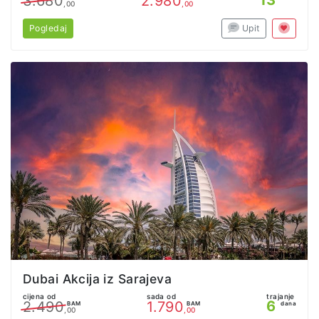
3.680
2.980
,00
,00
Pogledaj
Upit
Dubai Akcija iz Sarajeva
cijena od
sada od
trajanje
6
2.490
1.790
BAM
BAM
dana
,00
,00