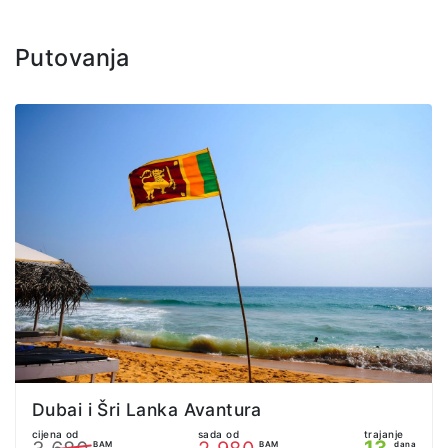
Putovanja
Dubai i Šri Lanka Avantura
cijena od
sada od
trajanje
13
BAM
BAM
dana