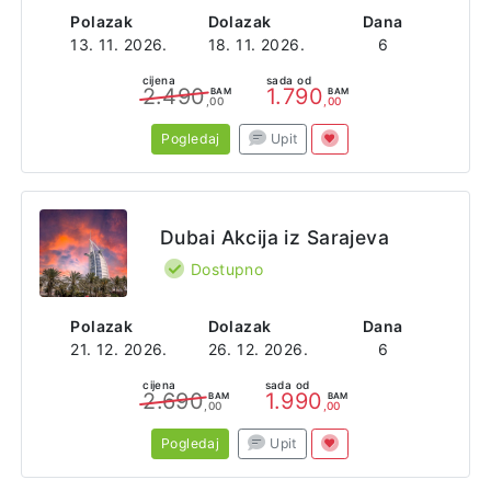
Polazak
Dolazak
Dana
13. 11. 2026.
18. 11. 2026.
6
cijena
sada od
2.490
1.790
BAM
BAM
,00
,00
Pogledaj
Upit
Dubai Akcija iz Sarajeva
Dostupno
Polazak
Dolazak
Dana
21. 12. 2026.
26. 12. 2026.
6
cijena
sada od
2.690
1.990
BAM
BAM
,00
,00
Pogledaj
Upit