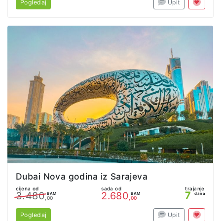
Pogledaj
Upit
Dubai Nova godina iz Sarajeva
cijena od
sada od
trajanje
7
3.480
2.680
BAM
BAM
dana
,00
,00
Pogledaj
Upit