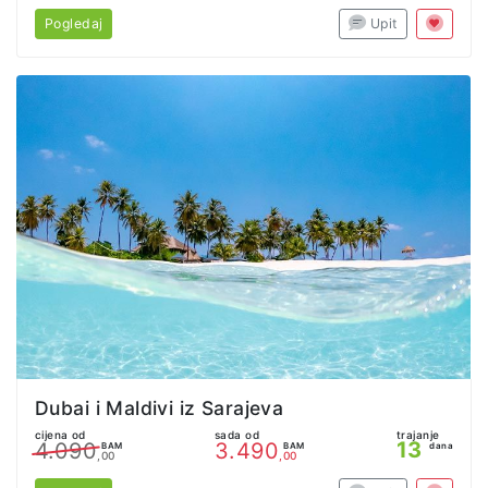
Pogledaj
Upit
Dubai i Maldivi iz Sarajeva
cijena od
sada od
trajanje
13
4.090
3.490
BAM
BAM
dana
,00
,00