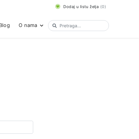
Dodaj u listu želja
(
0
)
Blog
O nama