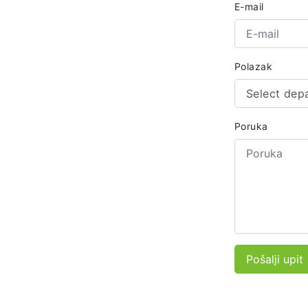
E-mail
Polazak
Select dep
Poruka
Pošalji upit