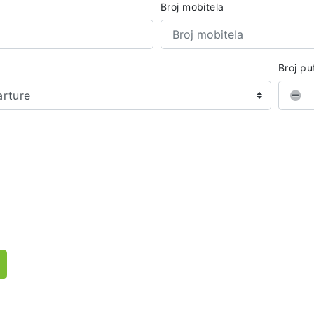
Broj mobitela
Broj pu
arture