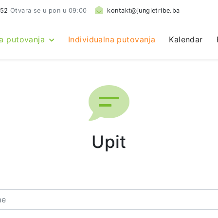
552
Otvara se u pon u 09:00
kontakt@jungletribe.ba
a putovanja
Individualna putovanja
Kalendar
Upit