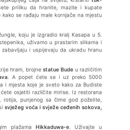
ete priliku da hranite, mazite i kupate
te kako se rađaju male kornjače na mjestu
ungle, koju je izgradio kralj Kasapa u 5.
 stepenika, uživamo u prastarim slikama i
zabavljaju i uspijevaju da ukradu hranu
krije hram, brojne
statue Bude
u različitim
ava
. A popet ćete se i uz preko 5000
 i mjesta koje je sveto kako za Budiste
te osjetiti različite mirise. Iz restorana
a, rotija, punjenog sa čime god poželite,
si
svježeg voća i svježe ceđenih sokova,
ugim plažama
Hikkaduwa-e
. Uživajte u