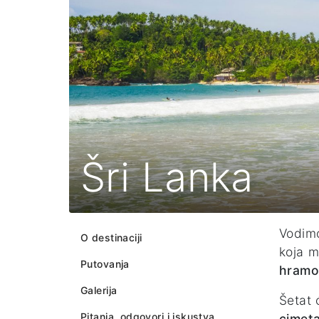
Šri Lanka
Vodim
O destinaciji
koja m
Putovanja
hramo
Galerija
Šetat 
Pitanja, odgovori i iskustva
cimet