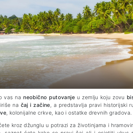
o vas na
neobično putovanje
u zemlju koju zovu
bi
iriše na
čaj i začine
, a predstavlja pravi historijski 
ve
, kolonijalne crkve, kao i ostatke drevnih gradova
ćete kroz džunglu u potrazi za životinjama i hramovi
a
, saznat ćete kako se pravi čaj ali i osjetiti ukus 