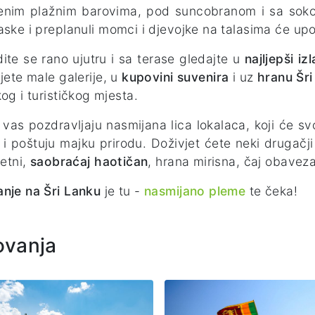
enim plažnim barovima, pod suncobranom i sa soko
ske i preplanuli momci i djevojke na talasima će upo
ite se rano ujutru i sa terase gledajte u
najljepši i
ujete male galerije, u
kupovini suvenira
i uz
hranu Šr
kog i turističkog mjesta.
vas pozdravljaju nasmijana lica lokalaca, koji će svoj
 i poštuju majku prirodu. Doživjet ćete neki drugačji 
retni,
saobraćaj haotičan
, hrana mirisna, čaj obavez
nje na Šri Lanku
je tu -
nasmijano pleme
te čeka!
ovanja