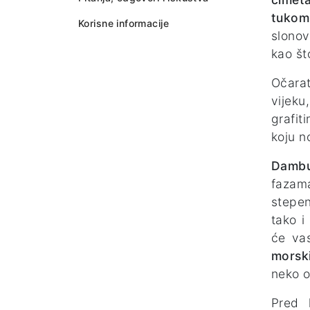
tuko
Korisne informacije
slono
kao št
Očara
vijeku
grafit
koju n
Dambu
fazama
stepe
tako i
će vas
morski
neko o
Pred 