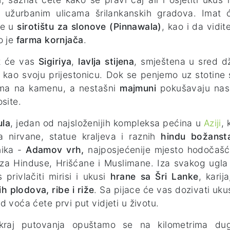
m
užurbanim ulicama šrilankanskih gradova. Imat ć
ve u
sirotištu za slonove (Pinnawala)
, kao i da vidi
o je
farma kornjača
.
t će vas
Sigiriya
,
lavlja stijena
, smještena u sred dž
, kao svoju prijestonicu. Dok se penjemo uz stotine
ima na kamenu, a nestašni
majmuni
pokušavaju nas 
osite.
la
, jedan od najsloženijih kompleksa pećina u
Aziji
, 
 nirvane, statue kraljeva i raznih
hindu božanst
nika -
Adamov vrh,
najposjećenije mjesto hodočašća
 za Hinduse, Hrišćane i Muslimane. Iza svakog ugla će
 privlačiti mirisi i ukusi
hrane sa Šri Lanke
, karij
h plodova, ribe i riže
. Sa pijace će vas dozivati uku
d voća ćete prvi put vidjeti u životu.
kraj putovanja opuštamo se na kilometrima d