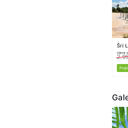
cijena 
2.9
Pogl
Gale