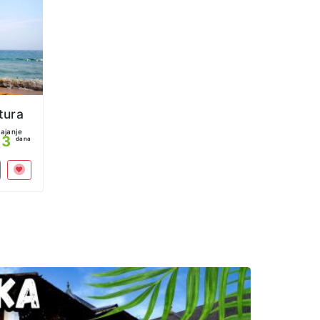
tura
rajanje
13
dana