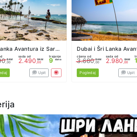
Šri Lanka Avantura iz Sarajeva
Dubai i Šri Lanka Avan
od
sada od
trajanje
cijena od
sada od
t
9
90
2.490
3.680
2.980
BAM
BAM
dana
BAM
BAM
,00
,00
,00
,00
edaj
Upit
Pogledaj
Upit
rija