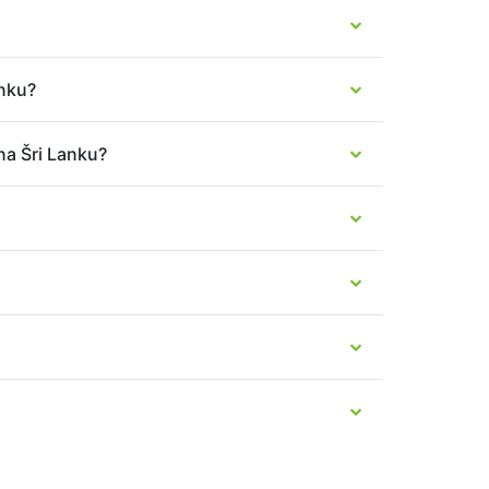
anku?
na Šri Lanku?