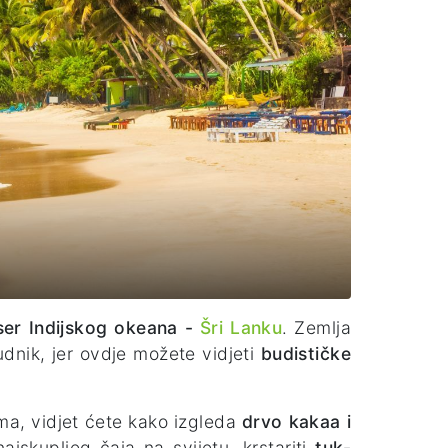
ser Indijskog okeana -
Šri Lanku
. Zemlja
rudnik, jer ovdje možete vidjeti
budističke
.
ma, vidjet ćete kako izgleda
drvo kakaa i
najskupljeg čaja na svijetu, krstariti
tuk-