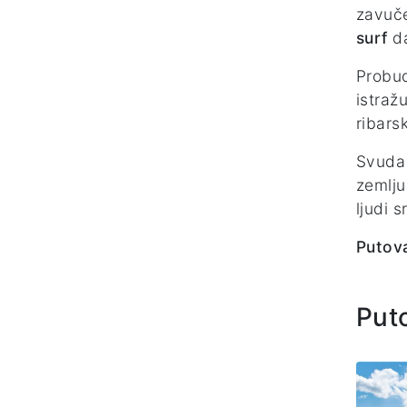
zavuč
surf
da
Probud
istraž
ribars
Svuda 
zemlju
ljudi s
Putova
Put