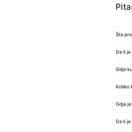
Pita
Šta pro
Da li j
Gdje ku
Koliko 
Gdje je
Da li j