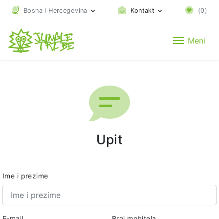
Bosna i Hercegovina
Kontakt
(
0
)
Meni
Upit
Ime i prezime
E-mail
Broj mobitela