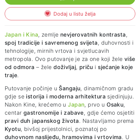
Dodaj u listu želja
Japan i
Kina
,
zemlje
nevjerovatnih kontrasta
,
spoj tradicije i savremenog svijeta
, duhovnosti i
tehnologije, mirnih vrtova i svjetlucavih
metropola. Ovo putovanje je za one koji žele
više
od odmora
– žele
doživljaj
,
priču
i
sjećanje koje
traje
.
Putovanje počinje u
Šangaju
, dinamičnom gradu
gdje se
istorija i moderna arhitektura
sjedinjuju.
Nakon Kine, krećemo u
Japan
, prvo u
Osaku
,
centar
gastronomije i zabave
, gdje ćemo osjetiti
pravi duh japanskog života
. Nastavljamo prema
Kyotu
, bivšoj prijestolnici, poznatoj po
duhovnom naslijeđu, hramovima i vrtovima
. U