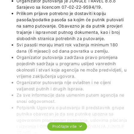
Organizator putovanja je JUNGLE TRAVEL d.o.o
Sarajevo sa licencom 07-02-22-9594/19.
Prilikom prijave potrebno je dostaviti kopiju
pasoša/podatke pasoša sa kojim će putnik putovati
na samo putovanje. Obavezno je da putnik provjeri
trajanje i ispravnost putnog dokumenta, kao i broj
slobodnih stranica potrebnih za putovanje.
Svi pasoši moraju imati rok važenja minimum 180
dana (6 mjeseci) od dana povratka u zemlju.
Organizator putovanja zadržava pravo promjena
pojedinih sadržaja u programu uslijed vanrednih
okolnosti i stvari koje agencija ne može predvidjeti, u
vrijeme zaključenja ugovora.
Organizator putovanja nije ovlašten i ne cijeni
valjanost putnih i drugih isprava.
Za sve informacije date usmenim putem agencija ne
snosi odgovornost.
Potpisnik Ugovora o putovanju ili predstavnik grupe
putnika obavezan je da sve putnike upozna sa
ugovorenim programom putovanja, uslovima plaćanja
i viziranja i OPĆIM USLOVIMA PUTOVANJA JUNGLE
Pročitajte više
TRAVEL-a.