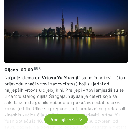
EUR
Cijena
:
60,00
Najprije idemo do
Vrtova Yu Yuan
(ili samo Yu vrtovi – što u
prijevodu znači vrtovi zadovoljstva) koji su jedni od
najljepših vrtova u cijeloj Kini. Prelijepi vrtovi smjestili su se
u centru starog dijela Šangaja. Yuyuan je četvrt koja se
sakrila između gomile nebodera i pokušava ostati onakva
kakva je bila. Ulice su prepune ljudi, prodavnica, prekrasnih
kineskih kućica čija arhitektura mora oduševiti. Vrtovi Yu
Pročitajte više
Yuan potječu iz 16. stoljeća, a za javnost su otvoreni od
1961. godine. Na površini od oko 20.000 kvadratnih metara