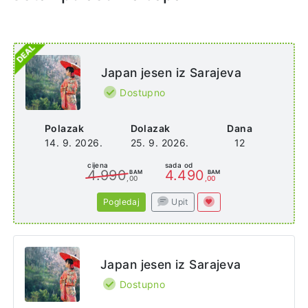
Skytree, muzej Edo-Tokyo i Ginza, a aerodromi Haneda i
Narita su direktno povezani vozom.
Web stranica
https://www3.apahotel.com/
Japan jesen iz Sarajeva
Dostupno
Adresa
3 Chome-1-10 Asakusabashi
Polazak
Dolazak
Dana
Taito City
14. 9. 2026.
25. 9. 2026.
12
Tokyo 111-0053
Japan
cijena
sada od
4.990
4.490
BAM
BAM
,00
,00
Pogledaj
Upit
Japan jesen iz Sarajeva
Dostupno