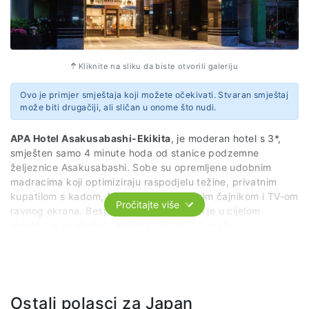
Chuo Ward
Osaka
542-0083
Japan
Kliknite na sliku da biste otvorili galeriju
Ovo je primjer smještaja koji možete očekivati. Stvaran smještaj
može biti drugačiji, ali sličan u onome što nudi.
APA Hotel Asakusabashi-Ekikita
, je moderan hotel s 3*,
smješten samo 4 minute hoda od stanice podzemne
željeznice Asakusabashi. Sobe su opremljene udobnim
madracima koji optimiziraju raspodjelu težine, privatnim
kupatilom s kadom, frižiderom, električnim čajnikom i TV-om
Pročitajte više
ravnog ekrana. Besplatan WiFi dostupan je u cijelom
objektu, a uz doplatu možete uživati u masaži.
Hotel nudi recepciju koja radi 24 sata, uslugu čuvanja
prtljaga i restoran gdje možete doručkovati. Zahvaljujući
Ostali polasci za Japan
blizini voza, lako ćete doći do atrakcija kao što su Tokyo