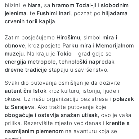
blizini je
Nara
, sa
hramom Todai-ji
i
slobodnim
jelenima
, te
Fushimi Inari
, poznat po
hiljadama
crvenih torii kapija
.
Zatim posjećujemo
Hirošimu
, simbol
mira i
obnove
, kroz posjete
Parku mira
i
Memorijalnom
muzeju
. Na kraju je
Tokio
– grad gdje se
energija metropole
,
tehnološki napredak
i
drevne tradicije
stapaju u savršenstvo.
Svaki dio putovanja osmišljen je da doživite
autentični Istok
kroz kulturu, istoriju, ljude i
okuse. Uz našu organizaciju bez stresa i
polazak
iz Sarajev
a. Ako tražite putovanje koje
obogaćuje i ostavlja snažan utisak
, ovo je vaša
prilika. Rezervišite mjesto već danas i
krenite s
nasmijanim plemenom
na avanturu koja se