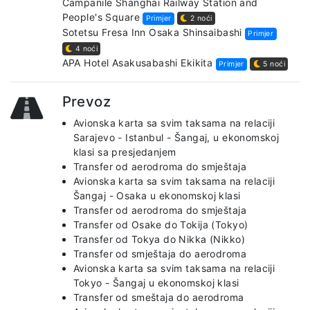
Campanile Shanghai Railway Station and
People's Square
Primjer
2 noći
Sotetsu Fresa Inn Osaka Shinsaibashi
Primjer
4 noći
APA Hotel Asakusabashi Ekikita
Primjer
5 noći
Prevoz
Avionska karta sa svim taksama na relaciji
Sarajevo - Istanbul - Šangaj, u ekonomskoj
klasi sa presjedanjem
Transfer od aerodroma do smještaja
Avionska karta sa svim taksama na relaciji
Šangaj - Osaka u ekonomskoj klasi
Transfer od aerodroma do smještaja
Transfer od Osake do Tokija (Tokyo)
Transfer od Tokya do Nikka (Nikko)
Transfer od smještaja do aerodroma
Avionska karta sa svim taksama na relaciji
Tokyo - Šangaj u ekonomskoj klasi
Transfer od smeštaja do aerodroma