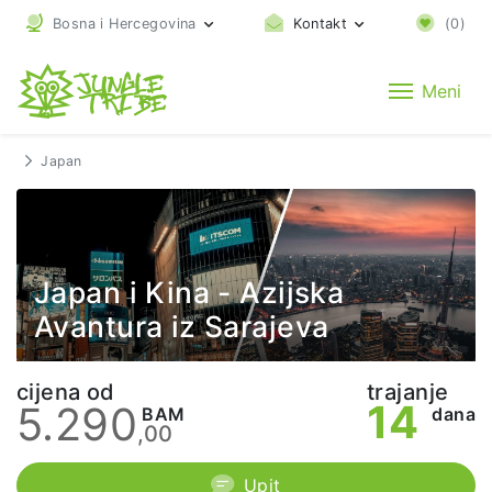
Bosna i Hercegovina
Kontakt
(
0
)
Meni
Japan
Japan i Kina - Azijska
Avantura iz Sarajeva
cijena od
trajanje
14
5.290
BAM
dana
,00
Upit