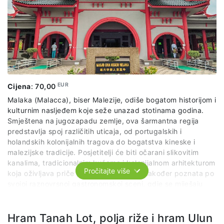
EUR
Cijena
:
70,00
Malaka (Malacca), biser Malezije, odiše bogatom historijom i
kulturnim nasljeđem koje seže unazad stotinama godina.
Smještena na jugozapadu zemlje, ova šarmantna regija
predstavlja spoj različitih uticaja, od portugalskih i
holandskih kolonijalnih tragova do bogatstva kineske i
malezijske tradicije. Posjetitelji će biti očarani slikovitim
kanalima, tradicionalnim kućama i kolonijalnom arhitekturom
Pročitajte više
koja oživljava priče prošlosti. Malaka je također poznata po
svojoj raznovrsnoj gastronomskoj sceni, gdje se miješaju
okusi različitih kultura, pružajući posjetiteljima jedinstveno
gastronomsko iskustvo.
Hram Tanah Lot, polja riže i hram Ulun
Fakultativni izlet u Malaku pruža priliku posjetiteljima da