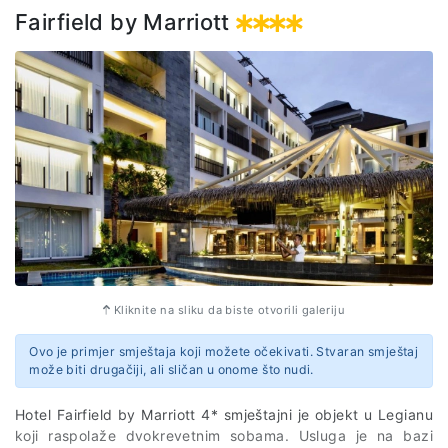
aerodroma u Kuala Lumpuru.
Fairfield by Marriott
Uređene u ugodnim neutralnim tonovima, udobne sobe
opremljene su frižiderom i TV-om sa satelitskim kanalima.
Usluga je na bazi noćenja sa doručkom.
Web stranica
https://www.ancasahotels.com.my/
Adresa
Jalan Tun Tan Cheng Lock 50050 Kuala Lumpur
Malaysia
Kliknite na sliku da biste otvorili galeriju
Ovo je primjer smještaja koji možete očekivati. Stvaran smještaj
može biti drugačiji, ali sličan u onome što nudi.
Hotel Fairfield by Marriott 4* smještajni je objekt u Legianu
koji raspolaže dvokrevetnim sobama. Usluga je na bazi