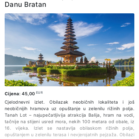
Danu Bratan
istraže ovo UNESCO-vo svjetsko naslijeđe, gdje će imati
priliku uživati u fascinantnim muzejima, poput Muzeja
azijskih i europskih kultura. Osim toga, posjetitelji mogu
istraživati trgovine i lokalne obrtničke radnje, gdje se nude
autentični suveniri i tradicionalni proizvodi. S bogatstvom
kulturne raznolikosti i historijskog značaja, Malaka pruža
nezaboravan doživljaj koji će obogatiti iskustvo svakog
putnika.
EUR
Cijena
:
45,00
Cjelodnevni izlet. Obilazak neobičnih lokaliteta i još
neobičnijih hramova uz opuštanje u zelenilu rižinih polja.
Tanah Lot – najupečatljivija atrakcija Balija, hram na vodi,
tačnije na stijeni usred mora, nekih 100 metara od obale, iz
16. vijeka. Izlet se nastavlja obilaskom rižinih polja,
opuštanjem u zelenilu terasa i nevjerojatnih pejzaža. Obilazi