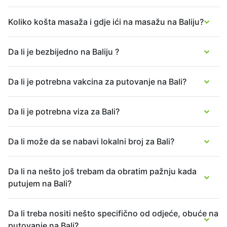
Koliko košta masaža i gdje ići na masažu na Baliju?
Adresa
Jalan A.A Gede Rai
Jl. Raya Mawang Kelod
Da li je bezbijedno na Baliju ?
Lodtunduh
Kecamatan Ubud
Kabupaten Gianyar
Da li je potrebna vakcina za putovanje na Bali?
Bali 80571
Da li je potrebna viza za Bali?
Da li može da se nabavi lokalni broj za Bali?
Da li na nešto još trebam da obratim pažnju kada
putujem na Bali?
Da li treba nositi nešto specifično od odjeće, obuće na
putovanje na Bali?