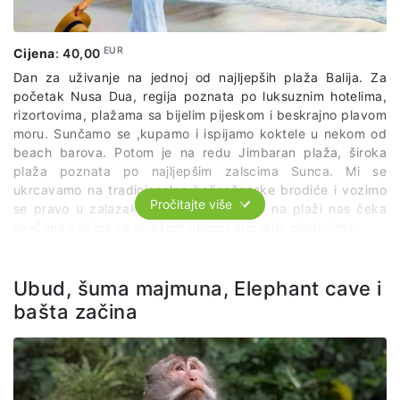
EUR
Cijena
:
40,00
Dan za uživanje na jednoj od najljepših plaža Balija. Za
početak Nusa Dua, regija poznata po luksuznim hotelima,
rizortovima, plažama sa bijelim pijeskom i beskrajno plavom
moru. Sunčamo se ,kupamo i ispijamo koktele u nekom od
beach barova. Potom je na redu Jimbaran plaža, široka
plaža poznata po najljepšim zalscima Sunca. Mi se
ukrcavamo na tradicionalne balinežanske brodiće i vozimo
Pročitajte više
se pravo u zalazak, a kada se vratimo na plaži nas čeka
svečana večera sa svježom ribom i morskim plodovima.
Cijena izleta obuhvata:
Ubud, šuma majmuna, Elephant cave i
organizovan prevoz po predviđenom itinereru
bašta začina
sve ulaznice za navedene lokalitete
stručnog lokalnog vodiča na engleskom jeziku