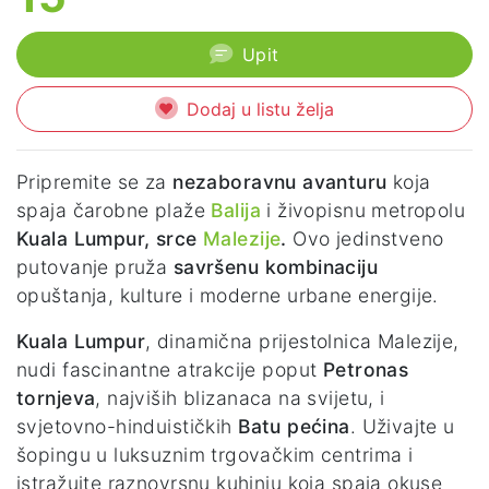
Upit
Dodaj u listu želja
Pripremite se za
nezaboravnu avanturu
koja
spaja čarobne plaže
Balija
i živopisnu metropolu
Kuala Lumpur, srce
Malezije
.
Ovo jedinstveno
putovanje pruža
savršenu kombinaciju
opuštanja, kulture i moderne urbane energije.
Kuala Lumpur
, dinamična prijestolnica Malezije,
nudi fascinantne atrakcije poput
Petronas
tornjeva
, najviših blizanaca na svijetu, i
svjetovno-hinduističkih
Batu pećina
. Uživajte u
šopingu u luksuznim trgovačkim centrima i
istražujte raznovrsnu kuhinju koja spaja okuse