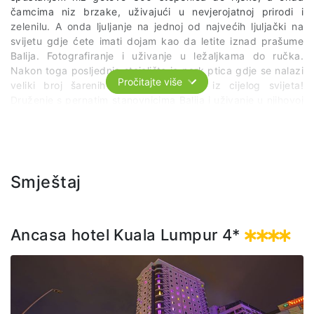
čamcima niz brzake, uživajući u nevjerojatnoj prirodi i
zelenilu. A onda ljuljanje na jednoj od najvećih ljuljački na
svijetu gdje ćete imati dojam kao da letite iznad prašume
Balija. Fotografiranje i uživanje u ležaljkama do ručka.
Nakon toga posljednje stajalište je park ptica gdje se nalazi
Pročitajte više
veliki broj šarenih i neobičnih vrsta iz cijelog svijeta!
Druženje s pernatim stanovnicima Balija i uživanje u njihovoj
predstavi!
U cijenu izleta uključeno je:
usluge stručnog lokalnog vodiča na engleskom jeziku
Smještaj
sve ulaznice za navedene lokalitete
rafting sa svom potrebnom opremom
ručak bez konzumacije pića
organizirani prijevoz po predviđenom itineraru
Ancasa hotel Kuala Lumpur 4*