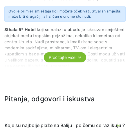
Ovo je primjer smještaja koji možete očekivati. Stvaran smještaj
može biti drugačiji, ali sličan u onome što nudi.
Sthala 5* Hotel
koji se nalazi u ubudu je luksuzan smješteni
objekat među tropskim pejzažima, nekoliko kilometara od
centra Ubuda. Nudi prostrane, klimatizirane sobe s
modernim sadržajima, minibarom, TV-om i elegantnim
kupatilom s bade-mantilima i papučama. Gosti mogu uživati
Pročitajte više
u velikom bazenu s pogledom na zelenu dolinu, opustiti se u
spa centru
ili vježbati u teretani.
Na raspolaganju su restoran, posluga u sobu,
24-satna
recepcija
i besplatan shuttle prevoz do centra. U blizini se
Pitanja, odgovori i iskustva
nalaze
Bali Bird Park
,
Ubud Monkey Forest
i
Ubud Palace
,
što ovaj hotel čini savršenim izborom za luksuzan i miran
boravak u prirodnom okruženju Balija.
Web stranica
Koje su najbolje plaže na Baliju i po čemu se razlikuju ?
https://www.sthalaubudbali.com/