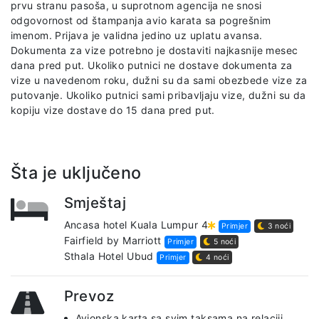
prvu stranu pasoša, u suprotnom agencija ne snosi
odgovornost od štampanja avio karata sa pogrešnim
imenom. Prijava je validna jedino uz uplatu avansa.
Dokumenta za vize potrebno je dostaviti najkasnije mesec
dana pred put. Ukoliko putnici ne dostave dokumenta za
vize u navedenom roku, dužni su da sami obezbede vize za
putovanje. Ukoliko putnici sami pribavljaju vize, dužni su da
kopiju vize dostave do 15 dana pred put.
Šta je uključeno
Smještaj
Ancasa hotel Kuala Lumpur 4
Primjer
3 noći
Fairfield by Marriott
Primjer
5 noći
Sthala Hotel Ubud
Primjer
4 noći
Prevoz
Avionska karta sa svim taksama na relaciji