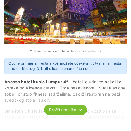
Kliknite na sliku da biste otvorili galeriju
Ovo je primjer smještaja koji možete očekivati. Stvaran smještaj
može biti drugačiji, ali sličan u onome što nudi.
Ancasa hotel Kuala Lumpur 4* -
hotel je udaljen nekoliko
koraka od Kineske četvrti i Trga nezavisnosti. Nudi klasične
sobe i pristup fitness sadržajima. Sadrži restoran na bazi
švedskog stola i salon.
Pročitajte više
Smješten u historiskoj četvrti, hotel je lako dostupan sa
stanice LRT Plaza Rakyat i Centra za urbanu transformaciju
(UTC), ranije poznatog kao autobusna stanica Puduraya.
Udaljen je sat vremena vožnje od međunarodnog