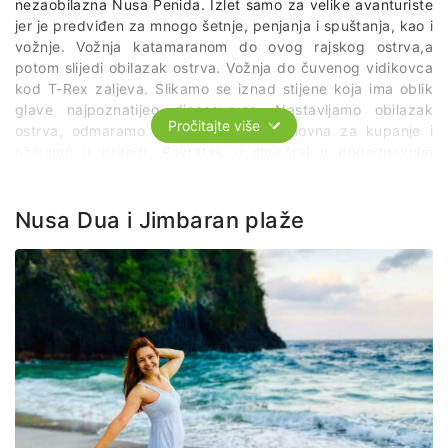
nezaobilazna Nusa Penida. Izlet samo za velike avanturiste
jer je predviđen za mnogo šetnje, penjanja i spuštanja, kao i
vožnje. Vožnja katamaranom do ovog rajskog ostrva,a
potom slijedi obilazak ostrva. Vožnja do čuvenog vidikovca
kod T-Rex zaljeva. Slikamo se iznad stijene koja ima oblik
glave najpoznatijeg dinosaurusa. Nastavljamo obilazak
Pročitajte više
ostrva, odmaramo na plaži koja je uslovna za kupanje i
uživamo u prirodi. Povratak u smještaj u popodnevnim
satima.
*Cijena izleta obuhvata: povrtani transfer do luke, vožnja
Nusa Dua i Jimbaran plaže
brodom do ostrva, obilazak ostrva, lokalni vodič.