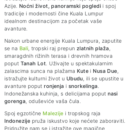
Azije.
Noćni život, panoramski pogledi
i spoj
tradicije i modernosti čine Kuala Lumpur
idealnom destinacijom za početak vaše
avanture.
Nakon urbane energije Kuala Lumpura, zaputite
se na
Bali
, tropski raj prepun
zlatnih plaža
,
smaragdnih rižinih terasa i drevnih hramova
poput
Tanah Lot
. Uživajte u spektakularnim
zalascima sunca na plažama
Kute
i
Nusa Due
,
istražujte kulturni život u
Ubudu
, ili se upustite u
avanture poput
ronjenja
i
snorkelinga
.
Indonežanska kuhinja, s delicijama poput
nasi
gorenga
, oduševiće vaša čula.
Spoj egzotične
Malezije
i tropskog raja
Indonezije
pruža iskustvo koje nećete zaboraviti.
Pridružite nam se i istražite ove magične