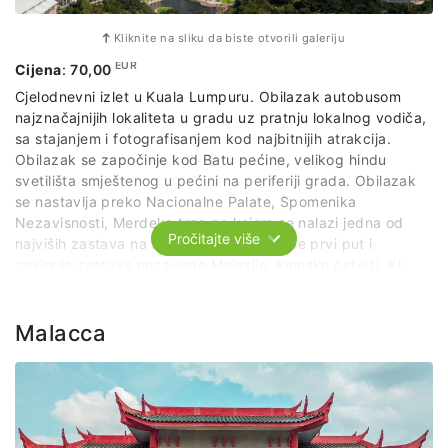
Kliknite na sliku da biste otvorili galeriju
EUR
Cijena
:
70,00
Cjelodnevni izlet u Kuala Lumpuru. Obilazak autobusom
najznačajnijih lokaliteta u gradu uz pratnju lokalnog vodiča,
sa stajanjem i fotografisanjem kod najbitnijih atrakcija.
Obilazak se započinje kod Batu pećine, velikog hindu
svetilišta smještenog u pećini na periferiji grada. Obilazak
se nastavlja preko Nacionalne Palate, Spomenika
Nezavisnosti, Merdeka trga na kojem se nalazi jedna od
Pročitajte više
najviših zastava na svijetu, mjesto gdje se prvi put i
zaviorila zastava nezavisne Malezije, Kineske četvrti, KL
tornja sve do Petronas Kula, čuvenih zgrada bliznakinja,
poznatih širom sveta.
Malacca
Cijena izleta obuhvata:
organizovan prevoz po predviđenom itinereru
stručni lokalni vodič na engleskom jeziku