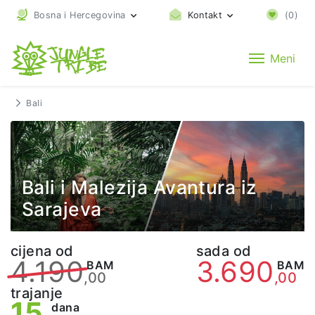
Bosna i Hercegovina
Kontakt
(
0
)
Meni
Bali
Bali i Malezija Avantura iz
Sarajeva
cijena od
sada od
4.190
3.690
BAM
BAM
,00
,00
trajanje
15
dana