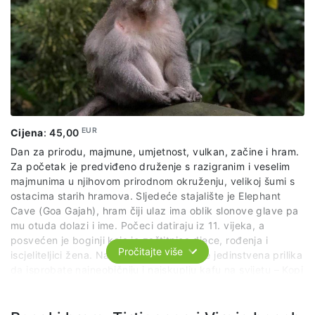
EUR
Cijena
:
45,00
Dan za prirodu, majmune, umjetnost, vulkan, začine i hram.
Za početak je predviđeno druženje s razigranim i veselim
majmunima u njihovom prirodnom okruženju, velikoj šumi s
ostacima starih hramova. Sljedeće stajalište je Elephant
Cave (Goa Gajah), hram čiji ulaz ima oblik slonove glave pa
mu otuda dolazi i ime. Počeci datiraju iz 11. vijeka, a
posvećen je boginji koja je zaštitnica djece, rođenja i
Pročitajte više
iscjeliteljici žena. Na ovom izletu javlja se jedinstvena prilika
da isprobate najneobičniju i najskuplju kafu na svijetu – Kopi
Luwak! Šetnjom kroz baštu začina upoznajemo brojne biljke
i začine, ali i životinjice koje su zaslužne za proizvodnju
spomenute kafe. Za kraj, poslije uživanja na pauzi u blizini