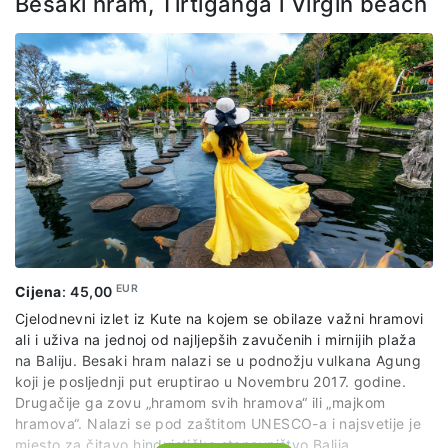
Besaki hram, Tirtiganga i Virgin beach
najaktivnijeg vulkana Batur i istoimenog jezera koje je
najveće na otoku. Savršen dan na Baliju!
Cijena izleta obuhvata:
organizovan prevoz po predviđenom itinereru
sve ulaznice za navedene lokalitete
stručni lokalni vodič na engleskom jeziku
EUR
Cijena
:
45,00
Cjelodnevni izlet iz Kute na kojem se obilaze važni hramovi
ali i uživa na jednoj od najljepših zavučenih i mirnijih plaža
na Baliju. Besaki hram nalazi se u podnožju vulkana Agung
koji je posljednji put eruptirao u Novembru 2017. godine.
Drugačije ga zovu „hramom svih hramova“ ili „majkom
hramova“. Nalazi se pod zaštitom UNESCO-a i najsvetije je
mjesto za čitavo hinduističko stanovništvo Balija.