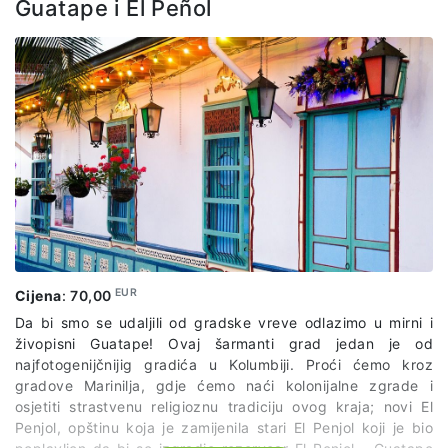
uprkos svim nedaćama.
Guatape i El Peñol
Cijena izleta uključuje: posjetu Pueblito Paisi, karte za
muzeje, kartu za metro i žičaru, Graffiti turu.
EUR
Cijena
:
70,00
Da bi smo se udaljili od gradske vreve odlazimo u mirni i
živopisni Guatape! Ovaj šarmanti grad jedan je od
najfotogenijčnijig gradića u Kolumbiji. Proći ćemo kroz
gradove Marinilja, gdje ćemo naći kolonijalne zgrade i
osjetiti strastvenu religioznu tradiciju ovog kraja; novi El
Penjol, opštinu koja je zamijenila stari El Penjol koji je bio