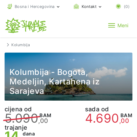
Bosna i Hercegovina
Kontakt
(
0
)
Meni
Kolumbija
Kolumbija - Bogota,
Medeljin, Kartahena iz
Sarajeva
cijena od
sada od
5.090
4.690
BAM
BAM
,00
,00
trajanje
14
dana