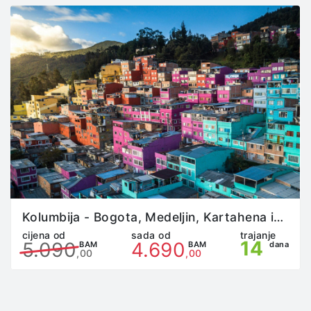
odgovornost prelazi na njega bez prava na žalbu i
povrat novca.
Putnik je dužan da poštuje satnicu određenu od
strane predstavnika agencije na putovanju, u
suprotnom predstavnik agencije ima pravo da putnika
isključi sa putovanja.
U turističkim autobusima nije moguća upotreba
toaleta; u skladu sa planom i programom puta pauze
se prave na 3-4 sata (u zavisnosti od lokacije i
opremljenosti benzinske stanice) koje putnici mogu
iskoristiti za upotrebu toaleta.
Agencija određuje raspored sjedenja, mjesto polaska,
mjesta za pauzu i dužinu iste; uplatom prevoza,
putnik prihvata sve gore navedeno, bez prava na
prigovor i žalbu.
Kolumbija - Bogota, Medeljin, Kartahena iz Sarajeva
Aranžman je rađen na bazi od minumum 10 putnika za
cijena od
sada od
trajanje
14
5.090
4.690
daleka putovanja i 50 putnika za evropska putovanja.
BAM
BAM
dana
,00
,00
U slučaju nedovoljnog broja putnika za relizaciju
aranžmana ili drugih objektivnih okolnosti, organizator
putovanja obavještava putnike o otkazu aranžmana
najkasnije 10 dana prije datuma polaska za daleka