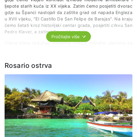
ljepote starih kuća iz XX vijeka. Zatim ćemo posjetiti dvorac
gdje su Španci nastojali da zaštite grad od napada Engleza
u XVII vijeku, "El Castillo De San Felipe de Barajas". Na kraju
ćemo šetati kroz historijski centar grada, posjetiti crkvu San
Pedro Klaver, a zatim i Emerald muzej.
Pročitajte više
Cijena izleta uključuje: lokalnog vodiča, transfer, ulaznice za
muzeje i tvrđavu.
Rosario ostrva