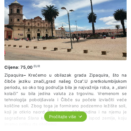
EUR
Cijena
:
75,00
Zipaquira
–
Krećemo u obilazak grada Zipaquira, što na
čibče jeziku znači„grad našeg Oca“.U pretkolumbijskom
periodu, so oko tog područja bila je najvažnija roba, a „slani
kolači“ su bila jedina valuta za trgovinu. Vremenom se
tehnologija poboljšavala i Čibče su počele izvlačiti veće
količine soli. Zbog toga je formirano podzemno ležište soli,
koji je otkrio naord Čibča prije 600 godina i na njemu je
Pročitajte više
sagrađena
Slana katedrala
, 180 metara ispod zemlje, koju
imamo priliku da obiđemo.