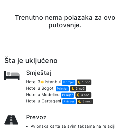
Trenutno nema polazaka za ovo
putovanje.
Šta je uključeno
Smještaj
Hotel 3
Istanbul
Primjer
1 noć
Hotel u Bogoti
Primjer
3 noći
Hotel u Medelinu
Primjer
3 noći
Hotel u Cartageni
Primjer
5 noći
Prevoz
Avionska karta sa svim taksama na relaciji