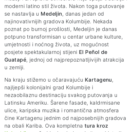
moderni latino stil života. Nakon toga putovanje
se nastavlja u
Medeljin
, danas jedan od
najinovativnijih gradova Kolumbije. Nekada
poznat po burnoj prošlosti, Medeljin je danas
potpuno transformisan u centar urbane kulture,
umjetnosti i noćnog života, uz mogućnost
posjete spektakularnoj stijeni
El Peñol de
Guatapé
, jednoj od najprepoznatljivijih atrakcija
u zemlji.
Na kraju stižemo u očaravajuću
Kartagenu
,
najljepši kolonijalni grad Kolumbije i
nezaobilaznu destinaciju svakog putovanja u
Latinsku Ameriku. Šarene fasade, kaldrmisane
ulice, karipska muzika i romantična atmosfera
čine Kartagenu jednim od najposebnijih gradova
na obali Kariba. Ova kompletna
tura kroz