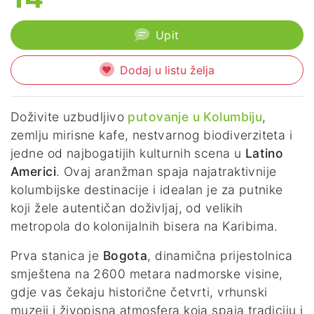
Upit
Dodaj u listu želja
Doživite uzbudljivo
putovanje u Kolumbiju
,
zemlju mirisne kafe, nestvarnog biodiverziteta i
jedne od najbogatijih kulturnih scena u
Latino
Americi
. Ovaj aranžman spaja najatraktivnije
kolumbijske destinacije i idealan je za putnike
koji žele autentičan doživljaj, od velikih
metropola do kolonijalnih bisera na Karibima.
Prva stanica je
Bogota
, dinamična prijestolnica
smještena na 2600 metara nadmorske visine,
gdje vas čekaju historične četvrti, vrhunski
muzeji i živopisna atmosfera koja spaja tradiciju i