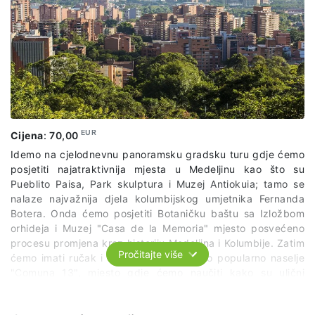
EUR
Cijena
:
70,00
Idemo na cjelodnevnu panoramsku gradsku turu gdje ćemo
posjetiti najatraktivnija mjesta u Medeljinu kao što su
Pueblito Paisa, Park skulptura i Muzej Antiokuia; tamo se
nalaze najvažnija djela kolumbijskog umjetnika Fernanda
Botera. Onda ćemo posjetiti Botaničku baštu sa Izložbom
orhideja i Muzej "Casa de la Memoria" mjesto posvećeno
procesu promjena kroz historiju Medeljina i Kolumbije. Zatim
Pročitajte više
ćemo imati ručak i na kraju posjećujemo popularno naselje
"Comuna 13", mjesto gdje ćemo naučiti kako su ulični
umejtnici ovog kraja stvorili grafite da bi ispričali priče o
nadi dok tragaju za boljim uslovima života za zajednicu