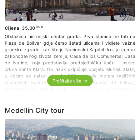
EUR
Cijena
:
35,00
Obilazimo historijski centar grada. Prva stanica će biti na
Plaza de Bolivar gdje ćemo šetati ulicama i vidjete važne
gradske zgrade, kao što je Nacionalni Kapitol, koji je centar
zakonodavnog života zemlje; Casa de los Comuneros; Casa
de Narino, koja predstavlja predsjedničku kuću; i muzej
crkve Santa Klara. Obilazak uključuje posjetu Muzeju zlata,
u kojem se nalazi oko 34.000 komada metala različitih
Pročitajte više
hispanskih kultura i posjeta Muzeju Kuinta de Bolivar,
odnosno kuće gde je živio Simon Bolivar, južnoamerički
revolucionarni vođa. Nakon obilaska muzeja idemo na
uspon žičarom do simbola Bogote, brda Monserat, odakle
se pruža najbolji pogled na grad.
Medellin City tour
Cijena izleta uključuje lokalnog vodiča, kartu za žičaru i
ulaznice za muzeje.