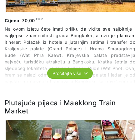
EUR
Cijena
:
70,00
Na ovom izletu ćete imati priliku da vidite sve najbitnije i
najljepše znamenitosti grada Bangkoka, a ovo je planirani
itinerer: Polazak iz hotela u jutarnjim satima i transfer do
Kraljevske palate (Grand Palace) i Hrama Smaragdnog
Bude (Wat Phra Kaew). Kraljevska palata predstavlja
najveću turističku atrakciju u Bangkoku. Kratka šetnja do
sljedećeg lokaliteta - Hrama Ležećeg Bude (Wat Pho). Ovaj
Pročitajte više
hram se nalazi odmah pored Kraljevske palate i jedan je od
najstarijih i najvećih hramova u Bangkoku sa površinom od
8 hektara. Ovdje možete vidjeti preko 1000 prikaza Bude!
Ipak, najveća atrakcija je statua „Ležećeg Bude“, po kojoj
čitav kompleks i nosi naziv. Statua je duga 46 m, visoka 15
Plutajuća pijaca i Maeklong Train
m i predstavlja Budu u stanju nirvane, na kraju svojih
Market
reinkarnacija. Wat Pho je također poznat po tradicionalnoj
školi tajlandske masaže. Kratka šetnja do rijeke i prelazak
brodićem na drugu stranu do Hrama Zore (Wat Arun). Ovaj
hram je jedan od najpoznatijih simbola cijelog Tajlanda i