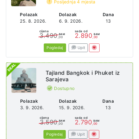
Posljednja 4 mjesta
Polazak
Dolazak
Dana
25. 8. 2026.
6. 9. 2026.
13
cijena
sada od
3.490
2.890
BAM
BAM
,00
,00
Pogledaj
Upit
Tajland Bangkok i Phuket iz
Sarajeva
Dostupno
Polazak
Dolazak
Dana
3. 9. 2026.
15. 9. 2026.
13
cijena
sada od
3.590
2.790
BAM
BAM
,00
,00
Pogledaj
Upit