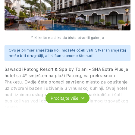
Web stranica
https://www.thetwintowershotel.com/
Adresa
Kliknite na sliku da biste otvorili galeriju
88/2 New Rama 6th Road
Rong Muang
Ovo je primjer smještaja koji možete očekivati. Stvaran smještaj
Patumwan
može biti drugačiji, ali sličan u onome što nudi.
Pathumwan
10330 Bangkok
Sawaddi Patong Resort & Spa by Tolani - SHA Extra Plus je
Thailand
hotel sa 4* smješten na plaži Patong, na prekrasnom
Phuketu. Ovdje ćete pronaći savršeno mjesto za opuštanje
uz otvoreni bazen i uživanje u vrhunskoj kuhinji. Ovaj hotel
nudi iznimnu uslugu uz besplatni Wi-Fi, parkiralište i šatl
Pročitajte više
bus koji vas vodi do plaže Patong i popularnog trgovačkog
centra.
Sobe su uređene s prefinjenim detaljima inspiriranim
kineskim i portugalskim dizajnom. Za ljubitelje rekreacije,
hotel posjeduje fitness prostoriju, Vara Spa centar s