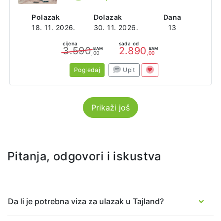
Polazak
Dolazak
Dana
18. 11. 2026.
30. 11. 2026.
13
cijena
sada od
3.590
2.890
BAM
BAM
,00
,00
Pogledaj
Upit
Prikaži još
Pitanja, odgovori i iskustva
Da li je potrebna viza za ulazak u Tajland?