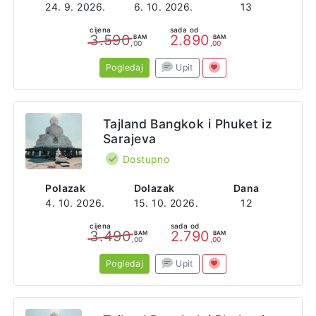
24. 9. 2026.
6. 10. 2026.
13
cijena
sada od
3.590
2.890
BAM
BAM
,00
,00
Pogledaj
Upit
Tajland Bangkok i Phuket iz
Sarajeva
Dostupno
Polazak
Dolazak
Dana
4. 10. 2026.
15. 10. 2026.
12
cijena
sada od
3.490
2.790
BAM
BAM
,00
,00
Pogledaj
Upit