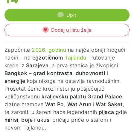
Upit
Dodaj u listu želja
Započnite
2026. godinu
na najčarobniji mogući
način – na
egzotičnom
Tajlandu
! Putovanje
kreće iz
Sarajeva
, a prva stanica je živopisni
Bangkok
–
grad kontrasta
,
duhovnosti
i
energije
koja nikoga ne ostavlja ravnodušnim.
Prošetat ćemo kroz historiju posjećujući
veličanstvenu
kraljevsku palatu Grand Palace
,
zlatne hramove
Wat Po
,
Wat Arun
i
Wat Saket
,
te zaroniti u šareni haos legendarnih
pijaca
gdje
mirisi
,
boje
i
ukusi
pričaju priče o starom i
novom Tajlandu.