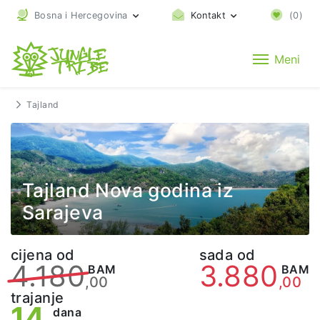
Bosna i Hercegovina
Kontakt
(
0
)
Meni
Tajland
Tajland Nova godina iz
Sarajeva
cijena od
sada od
4.180
3.880
BAM
BAM
,00
,00
trajanje
14
dana