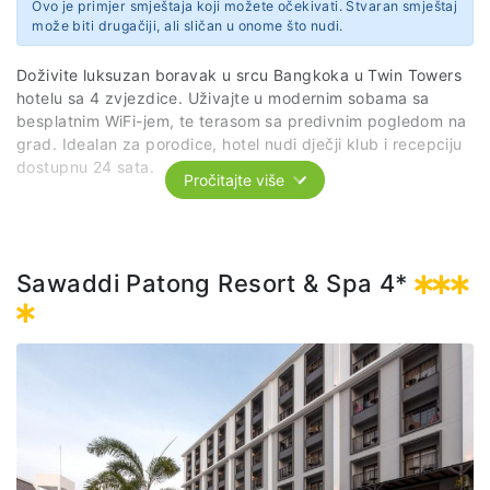
Ovo je primjer smještaja koji možete očekivati. Stvaran smještaj
može biti drugačiji, ali sličan u onome što nudi.
Doživite luksuzan boravak u srcu Bangkoka u Twin Towers
hotelu sa 4 zvjezdice. Uživajte u modernim sobama sa
besplatnim WiFi-jem, te terasom sa predivnim pogledom na
grad. Idealan za porodice, hotel nudi dječji klub i recepciju
dostupnu 24 sata.
Pročitajte više
U hotelu, sve sobe su opremljene garderobom. Uz vlastito
kupatilo koje sadrži tuš i besplatne toaletne potrepštine,
Sawaddi Patong Resort & Spa 4*
jedinice u Twin Towers Hotelu imaju flat-screen TV i klima
uređaj, a odabrane sobe će vam pružiti balkon. Sve jedinice
gostima nude radni sto i kuhalo za vodu.
Posjetite obližnje atrakcije poput Jim Thompson House i
MBK centra, a na dohvat ruke su i Siam Paragon Mall te
Siam Discovery. Rezervišite svoj boravak i iskusite najbolje
što Bangkok nudi!