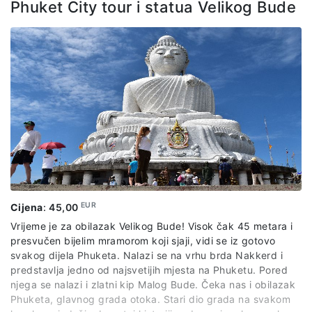
relaciji Meaklong – Banlaem, a sama vožnja traje oko 90
Phuket City tour i statua Velikog Bude
minuta. Polazak na plutajuću pijacu ,,Damnoen Saduak’’. Iza
ne tako poznatog naziva ,,Damnoen Saduak’’ stoji jedna od
najpoznatijih atrakcija Tajlanda – plutajuća pijaca. Na oko
100 km jugoistočno od Bangkoka nalazi se malo trgovačko
mjesto ispresjecano kanalima izgrađenih još u XVIII vijeku. U
duhu starih tajlandskih zemljoradnika, krećući se čamcem
kroz zelenkastu vodu, polako se približavaju trgovci sa
raznolikim ponudama. Starice sa slamnatim šeširima uz
osijmeh nude najrazličitija jela, poslastice i sokove od
egzotičnog voća, na isti način kao i stotinama godina
unazad. Nakon vožnje čamcem imaćemo malo slobodnog
vremena da prošetamo i kopnenim dijelom pijace. Povratak
u hotel u kasnim popodnevnim satima.
EUR
Cijena
:
45,00
Cijena izleta obuhvata:
Vrijeme je za obilazak Velikog Bude! Visok čak 45 metara i
presvučen bijelim mramorom koji sjaji, vidi se iz gotovo
stručnog licenciranog vodiča na engleskom jeziku
svakog dijela Phuketa. Nalazi se na vrhu brda Nakkerd i
organizovan prevoz po predviđenom itinereru
predstavlja jedno od najsvetijih mjesta na Phuketu. Pored
vožnju čamcem
njega se nalazi i zlatni kip Malog Bude. Čeka nas i obilazak
ulaznice za sve lokalitete navedene u programu
Phuketa, glavnog grada otoka. Stari dio grada na svakom