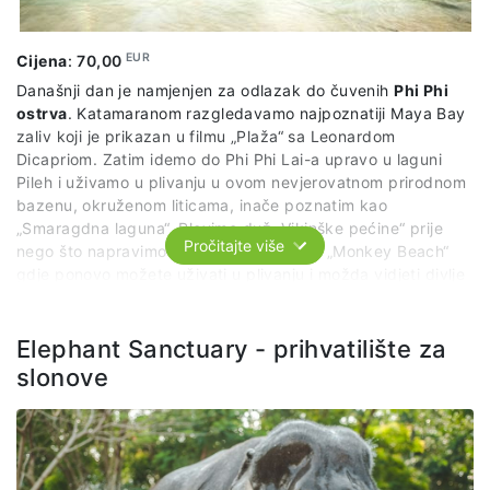
EUR
Cijena
:
70,00
Današnji dan je namjenjen za odlazak do čuvenih
Phi Phi
ostrva
. Katamaranom razgledavamo najpoznatiji Maya Bay
zaliv koji je prikazan u filmu „Plaža“ sa Leonardom
Dicapriom. Zatim idemo do Phi Phi Lai-a upravo u laguni
Pileh i uživamo u plivanju u ovom nevjerovatnom prirodnom
bazenu, okruženom liticama, inače poznatim kao
„Smaragdna laguna“. Plovimo duž „Vikinške pećine“ prije
Pročitajte više
nego što napravimo još jednu stanicu na „Monkey Beach“
gdje ponovo možete uživati u plivanju i možda vidjeti divlje
majmune na plaži. Nastavljamo do
Koh Phi Phi Don
gdje će
ručak biti poslužen u hotelskom restoranu. Poslile ručka,
možete uživati u kratkoj šetnji po plaži i prodavnicama na
Elephant Sanctuary - prihvatilište za
Phi Phi Donu. Polazak sa Phi Phi Don-a na
ostrvo Kai
, gdje
slonove
ronimo između prelijepih koralnih grebena i šarenih riba ili
se jednostavno opuštamo na plaži. Povratak na pristanište
Phuketa i povratak u hotel. Cijena izleta uključuje: ručak,
organizovan prevoz po predviđenom itinereru i stručnog
licenciranog vodiča na engleskom jeziku.