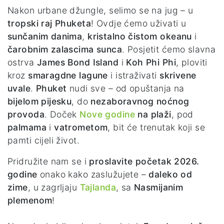
Nakon urbane džungle, selimo se na jug – u
tropski raj Phuketa
! Ovdje ćemo uživati u
sunčanim danima
,
kristalno čistom okeanu
i
čarobnim zalascima sunca
. Posjetit ćemo slavna
ostrva
James Bond Island
i
Koh Phi Phi
, ploviti
kroz
smaragdne lagune
i istraživati
skrivene
uvale
.
Phuket
nudi sve – od opuštanja na
bijelom pijesku
, do
nezaboravnog noćnog
provoda
. Doček
Nove godine
na plaži
, pod
palmama
i
vatrometom
, bit će trenutak koji se
pamti cijeli život.
Pridružite nam se i
proslavite početak 2026.
godine
onako kako zaslužujete –
daleko od
zime
, u zagrljaju
Tajlanda
, sa
Nasmijanim
plemenom
!