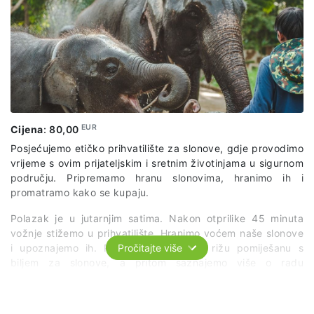
EUR
Cijena
:
80,00
Posjećujemo etičko prihvatilište za slonove, gdje provodimo
vrijeme s ovim prijateljskim i sretnim životinjama u sigurnom
području. Pripremamo hranu slonovima, hranimo ih i
promatramo kako se kupaju.
Polazak je u jutarnjim satima. Nakon otprilike 45 minuta
vožnje stižemo u prihvatilište. Hranimo voćem naše slonove
i upoznajemo ih. Pripremamo ljepljivu rižu pomiješanu s
Pročitajte više
biljem za slonove, a pritom saznajemo više o radu
prihvatilišta, zdravstvenoj njezi i ponašanju i navikama
slonova. Nakon što su slonovi nahranjeni, red je za njihovo
kupanje. Mažemo ih blatom, tuširamo i uživamo u društvu