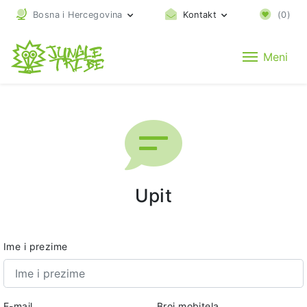
Bosna i Hercegovina
Kontakt
(
0
)
Meni
Upit
Ime i prezime
E-mail
Broj mobitela