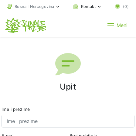
Bosna i Hercegovina
Kontakt
(
0
)
Meni
Upit
Ime i prezime
E-mail
Broj mobitela