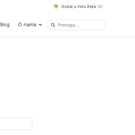
Dodaj u listu želja
(
0
)
Blog
O nama