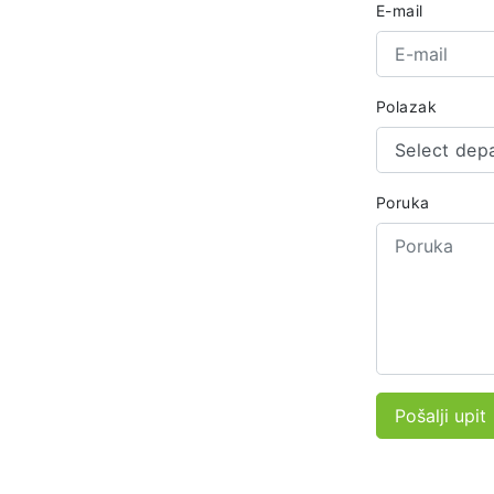
E-mail
Polazak
Select dep
Poruka
Pošalji upit