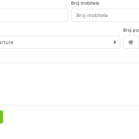
Broj mobitela
Broj pu
arture