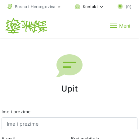
Bosna i Hercegovina
Kontakt
(
0
)
Meni
Upit
Ime i prezime
E-mail
Broj mobitela