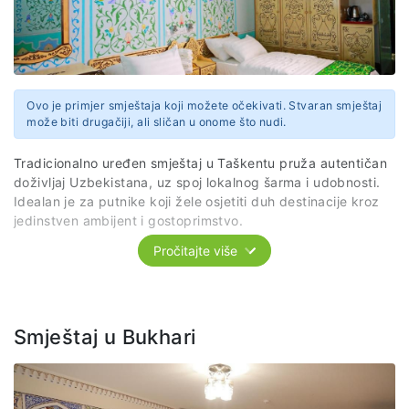
Ovo je primjer smještaja koji možete očekivati. Stvaran smještaj
može biti drugačiji, ali sličan u onome što nudi.
Tradicionalno uređen smještaj u Taškentu pruža autentičan
doživljaj Uzbekistana, uz spoj lokalnog šarma i udobnosti.
Idealan je za putnike koji žele osjetiti duh destinacije kroz
jedinstven ambijent i gostoprimstvo.
Pročitajte više
Napomena: Tačan smještaj biće poznat najkasnije 30 dana
prije putovanja.
Smještaj u Bukhari