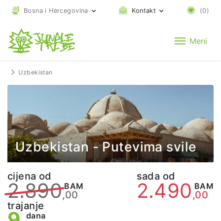
Bosna i Hercegovina
Kontakt
(
0
)
Meni
Uzbekistan
Uzbekistan - Putevima svile
cijena od
sada od
2.890
2.490
BAM
BAM
,00
,00
trajanje
9
dana