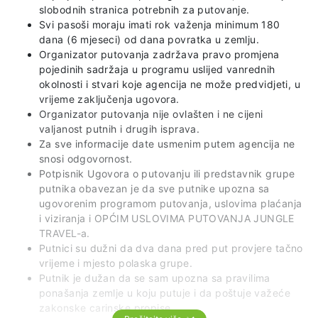
slobodnih stranica potrebnih za putovanje.
Svi pasoši moraju imati rok važenja minimum 180
dana (6 mjeseci) od dana povratka u zemlju.
Organizator putovanja zadržava pravo promjena
pojedinih sadržaja u programu uslijed vanrednih
okolnosti i stvari koje agencija ne može predvidjeti, u
vrijeme zaključenja ugovora.
Organizator putovanja nije ovlašten i ne cijeni
valjanost putnih i drugih isprava.
Za sve informacije date usmenim putem agencija ne
snosi odgovornost.
Potpisnik Ugovora o putovanju ili predstavnik grupe
putnika obavezan je da sve putnike upozna sa
ugovorenim programom putovanja, uslovima plaćanja
i viziranja i OPĆIM USLOVIMA PUTOVANJA JUNGLE
TRAVEL-a.
Putnici su dužni da dva dana pred put provjere tačno
vrijeme i mjesto polaska grupe.
Putnik je dužan da se sam upozna sa pravilima
ponašanja zemlje u koju putuje i da poštuje važeće
zakonske carinske propise.