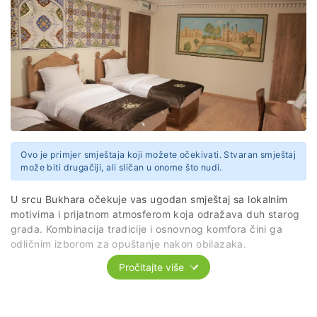
Ovo je primjer smještaja koji možete očekivati. Stvaran smještaj
može biti drugačiji, ali sličan u onome što nudi.
U srcu Bukhara očekuje vas ugodan smještaj sa lokalnim
motivima i prijatnom atmosferom koja odražava duh starog
grada. Kombinacija tradicije i osnovnog komfora čini ga
odličnim izborom za opuštanje nakon obilazaka.
Pročitajte više
Napomena: Tačan smještaj biće poznat najkasnije 30 dana
prije putovanja.