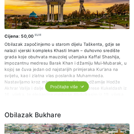
EUR
Cijena
:
50,00
Obilazak započinjemo u starom dijelu Taškenta, gdje se
nalazi vjerski kompleks Khasti Imam – duhovno središte
grada koje obuhvata mauzolej učenjaka Kaffal Shashija,
impozantnu medresu Barak Khan i džamiju Mui-Mubarak, u
kojoj se čuva jedan od najstarijih primjeraka Kur’ana na
svijetu, kao i zlatna vlas poslanika Muhammeda.
Nastavljamo kroz mirna dvorišta Džuma-džamije Hodže
Pročitajte više
Akhrar Valija i dalje do veličanstvene medrese Kukeldash iz
16. vijeka, te elegantne medrese Abdulkasim iz 19. vijeka.
Posjeta se potom nastavlja u Državni muzej primijenjene
umjetnosti, gdje nas dočekuju raskošni primjeri uzbečke
zanatske tradicije – tekstil, keramika, drvorez i
Obilazak Bukhare
ornamentika. Za kraj šetamo kroz savremeni Taškent: Trg
nezavisnosti odiše svečanošću, Trg pozorišta Navoi
kulturnim duhom, a Trg Amira Timura historijskim ponosom