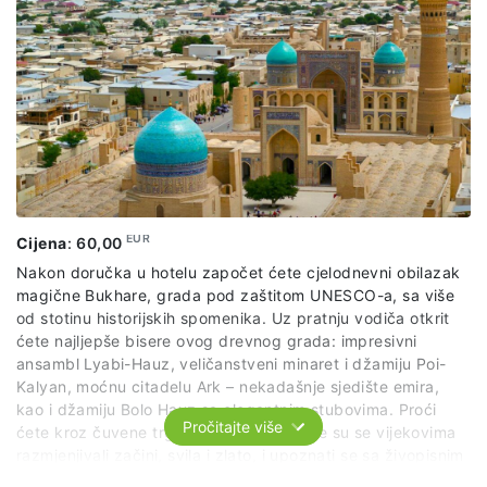
grada.
Cijena izleta uključuje: troškove transfera, usluge lokalnog
vodiča na engleskom jeziku, uslugu pratioca grupe
Cijena izleta ne uključuje: individualne troškove, hranu i piće
EUR
Cijena
:
60,00
Nakon doručka u hotelu započet ćete cjelodnevni obilazak
magične Bukhare, grada pod zaštitom UNESCO-a, sa više
od stotinu historijskih spomenika. Uz pratnju vodiča otkrit
ćete najljepše bisere ovog drevnog grada: impresivni
ansambl Lyabi-Hauz, veličanstveni minaret i džamiju Poi-
Kalyan, moćnu citadelu Ark – nekadašnje sjedište emira,
kao i džamiju Bolo Hauz sa elegantnim stubovima. Proći
Pročitajte više
ćete kroz čuvene trgovačke kupole, gdje su se vijekovima
razmjenjivali začini, svila i zlato, i upoznati se sa živopisnim
duhom buharskih bazara. Tokom dana bit će organizovana