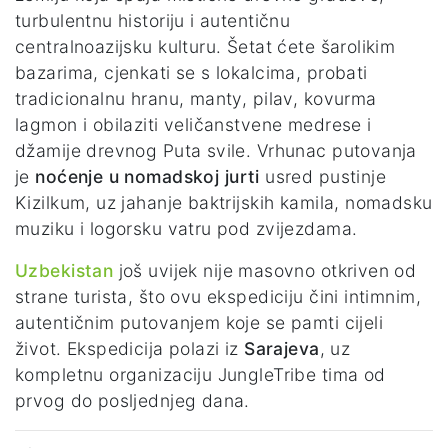
turbulentnu historiju i autentičnu
centralnoazijsku kulturu. Šetat ćete šarolikim
bazarima, cjenkati se s lokalcima, probati
tradicionalnu hranu, manty, pilav, kovurma
lagmon i obilaziti veličanstvene medrese i
džamije drevnog Puta svile. Vrhunac putovanja
je
noćenje u nomadskoj jurti
usred pustinje
Kizilkum, uz jahanje baktrijskih kamila, nomadsku
muziku i logorsku vatru pod zvijezdama.
Uzbekistan
još uvijek nije masovno otkriven od
strane turista, što ovu ekspediciju čini intimnim,
autentičnim putovanjem koje se pamti cijeli
život. Ekspedicija polazi iz
Sarajeva
, uz
kompletnu organizaciju JungleTribe tima od
prvog do posljednjeg dana.