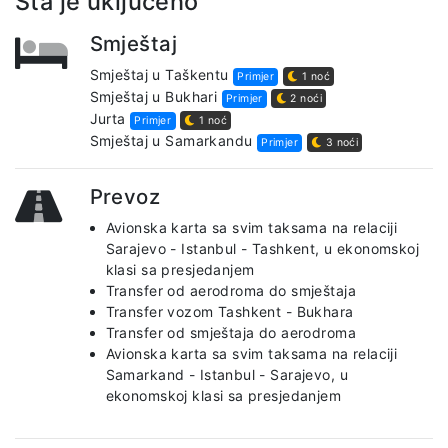
Šta je uključeno
Smještaj
Smještaj u Taškentu
Primjer
1 noć
Smještaj u Bukhari
Primjer
2 noći
Jurta
Primjer
1 noć
Smještaj u Samarkandu
Primjer
3 noći
Prevoz
Avionska karta sa svim taksama na relaciji
Sarajevo - Istanbul - Tashkent, u ekonomskoj
klasi sa presjedanjem
Transfer od aerodroma do smještaja
Transfer vozom Tashkent - Bukhara
Transfer od smještaja do aerodroma
Avionska karta sa svim taksama na relaciji
Samarkand - Istanbul - Sarajevo, u
ekonomskoj klasi sa presjedanjem