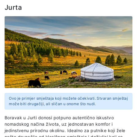
Jurta
Ovo je primjer smještaja koji možete očekivati. Stvaran smještaj
može biti drugačiji, ali sličan u onome što nudi.
Boravak u Jurti donosi potpuno autentično iskustvo
nomadskog načina života, uz jednostavan komfor i
jedinstvenu prirodnu okolinu. Idealno za putnike koji žele
nešto drugačije od klasičnog smještaja i doživljaj koji se