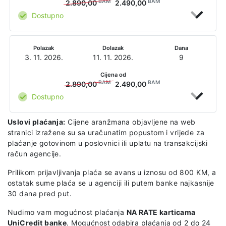
BAM
BAM
2.890,00
2.490,00
Dostupno
Polazak
Dolazak
Dana
3. 11. 2026.
11. 11. 2026.
9
Cijena od
BAM
BAM
2.890,00
2.490,00
Dostupno
Uslovi plaćanja:
Cijene aranžmana objavljene na web
stranici izražene su sa uračunatim popustom i vrijede za
plaćanje gotovinom u poslovnici ili uplatu na transakcijski
račun agencije.
Prilikom prijavljivanja plaća se avans u iznosu od 800 KM, a
ostatak sume plaća se u agenciji ili putem banke najkasnije
30 dana pred put.
Nudimo vam mogućnost plaćanja
NA RATE karticama
UniCredit banke
. Mogućnost odabira plaćanja od 2 do 24