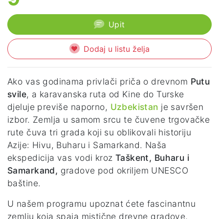
Upit
Dodaj u listu želja
Ako vas godinama privlači priča o drevnom
Putu
svile
, a karavanska ruta od Kine do Turske
djeluje previše naporno,
Uzbekistan
je savršen
izbor. Zemlja u samom srcu te čuvene trgovačke
rute čuva tri grada koji su oblikovali historiju
Azije: Hivu, Buharu i Samarkand. Naša
ekspedicija vas vodi kroz
Taškent, Buharu i
Samarkand,
gradove pod okriljem UNESCO
baštine.
U našem programu upoznat ćete fascinantnu
zemlju koja spaja mistične drevne gradove,