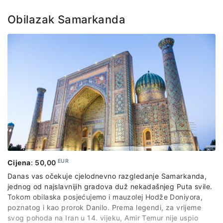
večera u tradicionalnom uzbečkom restoranu, uz lokalne
specijalitete i autentičnu atmosferu. Po završetku obilaska
Obilazak Samarkanda
slijedi povratak u hotel i slobodno veče.
Cijena izleta uključuje: troškove transfera, usluge lokalnog
vodiča na engleskom jeziku, uslugu pratioca grupe,
tradicionalnu večeru
Cijena izleta ne uključuje: individualne troškove
EUR
Cijena
:
50,00
Danas vas očekuje cjelodnevno razgledanje Samarkanda,
jednog od najslavnijih gradova duž nekadašnjeg Puta svile.
Tokom obilaska posjećujemo i mauzolej Hodže Doniyora,
poznatog i kao prorok Danilo. Prema legendi, za vrijeme
svog pohoda na Iran u 14. vijeku, Amir Temur nije uspio