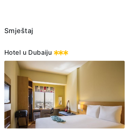
Također, posjetit ćemo povijesne pećine Šimoni, u kojima su
se robovi skrivali, i prošetati bujnim botaničkim vrtovima.
Ovo iskustvo nudi savršen spoj morske avanture, kulturnog
istraživanja i prirodnih ljepota u ovom netaknutom tropskom
raju. Cijena izleta uključuje: organizirani prijevoz prema
Smještaj
itineraru, vožnju brodom, promatranje delfina ako uvjeti to
dopuštaju, snorklanje i ručak s lokalnim vodičem na
engleskom jeziku te usluge predstavnika naše agencije.
Hotel u Dubaiju