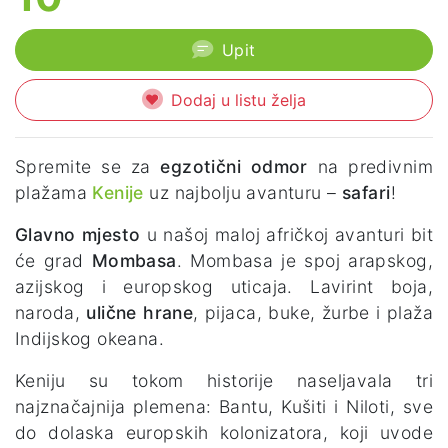
Upit
Dodaj u listu želja
Spremite se za
egzotični odmor
na predivnim
plažama
Kenije
uz najbolju avanturu –
safari
!
Glavno mjesto
u našoj maloj afričkoj avanturi bit
će grad
Mombasa
. Mombasa je spoj arapskog,
azijskog i europskog uticaja. Lavirint boja,
naroda,
ulične hrane
, pijaca, buke, žurbe i plaža
Indijskog okeana.
Keniju su tokom historije naseljavala tri
najznačajnija plemena: Bantu, Kušiti i Niloti, sve
do dolaska europskih kolonizatora, koji uvode