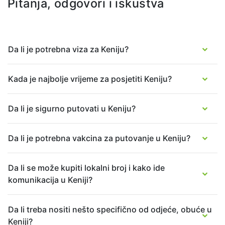
Pitanja, odgovori i iskustva
Web stranica
https://baharidhow.com/
Da li je potrebna viza za Keniju?
Adresa
Diani Beach Road
80400 Diani Beach
Kada je najbolje vrijeme za posjetiti Keniju?
Kenya
Da li je sigurno putovati u Keniju?
Da li je potrebna vakcina za putovanje u Keniju?
Da li se može kupiti lokalni broj i kako ide
komunikacija u Keniji?
Da li treba nositi nešto specifično od odjeće, obuće u
Keniji?