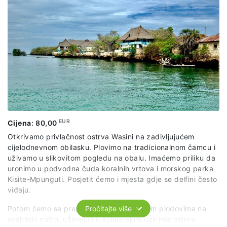
i perli za ogrlice. Zatim će nas zabavljati tradicionalni igrači
u selu. Prošetat ćemo selom, a zatim se vozimo nazad do
hotela.
EUR
Cijena
:
80,00
Otkrivamo privlačnost ostrva Wasini na zadivljujućem
cijelodnevnom obilasku. Plovimo na tradicionalnom čamcu i
uživamo u slikovitom pogledu na obalu. Imaćemo priliku da
uronimo u podvodna čuda koralnih vrtova i morskog parka
Kisite-Mpunguti. Posjetit ćemo i mjesta gdje se delfini često
viđaju.
Potom ćemo se prepustiti gozbi s morskim plodovima na
Pročitajte više
svahilski način, uživajući u kulinarskim užicima ostrva.