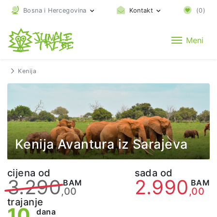
Bosna i Hercegovina
Kontakt
(
0
)
Meni
Kenija
Kenija Avantura iz Sarajeva
cijena od
sada od
3.290
2.990
BAM
BAM
,00
,00
trajanje
10
dana