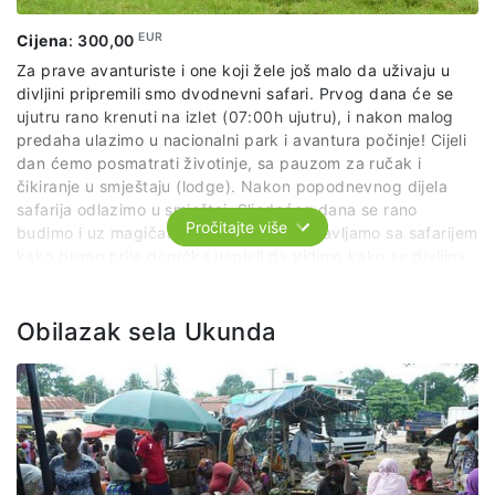
EUR
Cijena
:
300,00
Za prave avanturiste i one koji žele još malo da uživaju u
divljini pripremili smo dvodnevni safari. Prvog dana će se
ujutru rano krenuti na izlet (07:00h ujutru), i nakon malog
predaha ulazimo u nacionalni park i avantura počinje! Cijeli
dan ćemo posmatrati životinje, sa pauzom za ručak i
čikiranje u smještaju (lodge). Nakon popodnevnog dijela
safarija odlazimo u smještaj. Sljedećeg dana se rano
Pročitajte više
budimo i uz magičan izlazak sunca nastavljamo sa safarijem
kako bismo prije doručka uspjeli da vidimo kako se divljina
budi. Poslije pauze za doručak, takođe, idemo u još jednu
vožnju savanom, a potom kasnije izlazimo iz smještaja i,
ponovo, nastavljamo sa istraživanjem. U restoranu lokalne
Obilazak sela Ukunda
hrane imat ćemo ručak, a potom kasno popodne napuštao
nacionalni park i predveče stižemo u smještaj u Mombasi.
U cijenu uključeno: prevoz, ulaznica, safari, instruktor,
doručak, ručak i večera u lokalnom restoranu prvog dana,
noćenje u kampu u sobama, doručak i ručak drugog dana.