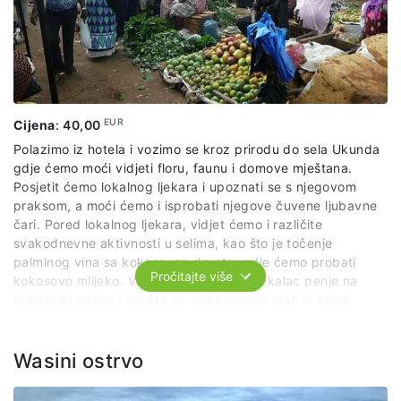
U cijenu nije uključeno: bakšiš za instruktora, voda, sokovi.
EUR
Cijena
:
40,00
Polazimo iz hotela i vozimo se kroz prirodu do sela Ukunda
gdje ćemo moći vidjeti floru, faunu i domove mještana.
Posjetit ćemo lokalnog ljekara i upoznati se s njegovom
praksom, a moći ćemo i isprobati njegove čuvene ljubavne
čari. Pored lokalnog ljekara, vidjet ćemo i različite
svakodnevne aktivnosti u selima, kao što je točenje
palminog vina sa kokosovog drveta, gdje ćemo probati
Pročitajte više
kokosovo mlijeko. Vidjet ćemo kako se lokalac penje na
kokosovu palmu i spušta za nas kokosov orah iz kojeg
ćemo piti mlijeko. Nakon toga ćemo posjetiti selo
poligamista gdje ćemo upoznati mještane i saznati kako
muškarci žive sa svoje dvije žene, gdje spavaju, gdje
Wasini ostrvo
kuhaju i što uzgajaju u bašti. Imaćemo vremena da vidimo
mali prikaz onoga što prodaju, poput malih bubnjeva, batika