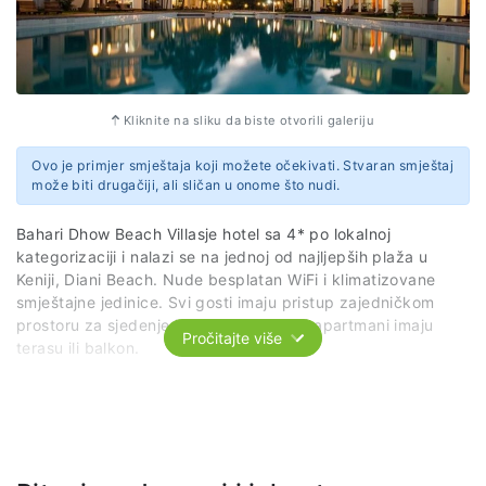
Kliknite na sliku da biste otvorili galeriju
Ovo je primjer smještaja koji možete očekivati. Stvaran smještaj
može biti drugačiji, ali sličan u onome što nudi.
Bahari Dhow Beach Villasje hotel sa 4* po lokalnoj
kategorizaciji i nalazi se na jednoj od najljepših plaža u
Keniji, Diani Beach. Nude besplatan WiFi i klimatizovane
smještajne jedinice. Svi gosti imaju pristup zajedničkom
prostoru za sjedenje i restoranu, a neki apartmani imaju
Pročitajte više
terasu ili balkon.
Gosti mogu koristiti vanjski bazen i uživati u obroku u
restoranu sa barom. Objekat je idealno smješten za ljubitelje
ronjenja i windsurfinga, a atrakcije poput tržnog centra The
Diani Beach Shopping Centre i Kaya Kinondo Sacred Forest
su lako dostupni.