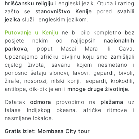
hrišćansku religiju
i engleski jezik. Otuda i razlog
zašto se
stanovništvo Kenije
pored
svahili
jezika
služi i engleskim jezikom.
Putovanje u Keniju
ne bi bilo kompletno bez
posjete nekim od najljepših
nacionalnih
parkova
, poput Masai Mara ili Cava.
Upoznajemo afričku divljinu koju smo zamišljali
cijelog života, savanu kojom nesmetano i
ponosno šetaju slonovi, lavovi, gepardi, bivoli,
žirafe, nosorozi, nilski konji, leopardi, krokodili,
antilope, dik-dik jeleni i
mnoge druge životinje
.
Ostatak
odmora
provodimo na
plažama
uz
talase Indijskog okeana, afričke ritmove i
nasmijane lokalce.
Gratis izlet: Mombasa City tour