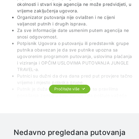
okolnosti i stvari koje agencija ne može predvidjeti, u
vrijeme zaključenja ugovora.
Organizator putovanja nije ovlašten i ne cijeni
valjanost putnih i drugih isprava.
Za sve informacije date usmenim putem agencija ne
snosi odgovornost.
Potpisnik Ugovora o putovanju ili predstavnik grupe
putnika obavezan je da sve putnike upozna sa
ugovorenim programom putovanja, uslovima plaćanja
i viziranja i OPĆIM USLOVIMA PUTOVANJA JUNGLE
TRAVEL-a.
Putnici su dužni da dva dana pred put provjere tačno
vrijeme i mjesto polaska grupe.
Putnik je dužan da se sam upozna sa pravilima
Pročitajte više
ponašanja zemlje u koju putuje i da poštuje važeće
zakonske carinske propise.
U prevoznim sredstvima je najstrožije zabranjeno
pušenje, konzumiranje alkohola i opojnih sredstava.
Putnici su dužni da, u autobusu i drugim prevoznim
sredstvima kojima se vrši transfer, ostanu na svojim
Nedavno pregledana putovanja
mjestima, i ne smiju ih napuštati na mjestima koja nisu