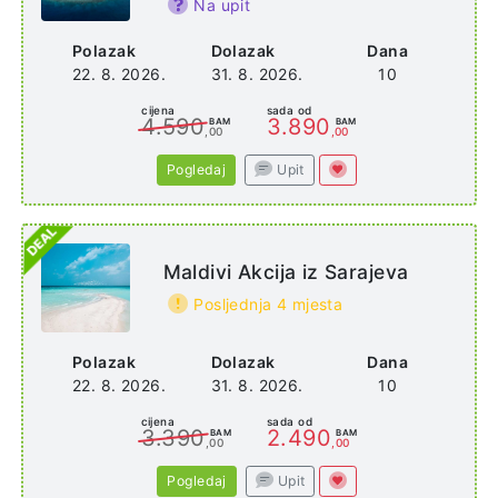
Maldives
Na upit
Polazak
Dolazak
Dana
22. 8. 2026.
31. 8. 2026.
10
cijena
sada od
4.590
3.890
BAM
BAM
,00
,00
Pogledaj
Upit
Maldivi Akcija iz Sarajeva
Posljednja 4 mjesta
Polazak
Dolazak
Dana
22. 8. 2026.
31. 8. 2026.
10
cijena
sada od
3.390
2.490
BAM
BAM
,00
,00
Pogledaj
Upit