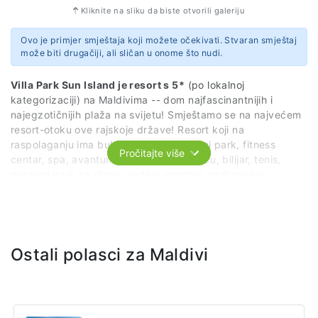
Kliknite na sliku da biste otvorili galeriju
Ovo je primjer smještaja koji možete očekivati. Stvaran smještaj
može biti drugačiji, ali sličan u onome što nudi.
Villa Park Sun Island je resort s 5*
(po lokalnoj
kategorizaciji) na Maldivima -- dom najfascinantnijih i
najegzotičnijih plaža na svijetu! Smještamo se na najvećem
resort-otoku ove rajskoje države! Resort koji na
raspolaganju ima bukvalno sve -- vodeni park, fitness
Pročitajte više
centar, spa, avanturistički park na drveću, bilijar, tenis,
zabavni park za djecu, vodeni sportovi, radionice o
vrtlarstvu i što sve ne! Villa Park također ima 6 različitih
restorana koji služe hranu iz cijelog svijeta (japanska,
italijanska, američka...), kao i 6 različitih barova (koktel bar,
vinski bar, garden bar itd.)
Ostali polasci za Maldivi
A sve što vam je preostalo je da izaberete vašu sobu iz
snova: