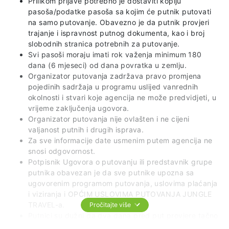
Prilikom prijave potrebno je dostaviti kopiju
pasoša/podatke pasoša sa kojim će putnik putovati
na samo putovanje. Obavezno je da putnik provjeri
trajanje i ispravnost putnog dokumenta, kao i broj
slobodnih stranica potrebnih za putovanje.
Svi pasoši moraju imati rok važenja minimum 180
dana (6 mjeseci) od dana povratka u zemlju.
Organizator putovanja zadržava pravo promjena
pojedinih sadržaja u programu uslijed vanrednih
okolnosti i stvari koje agencija ne može predvidjeti, u
vrijeme zaključenja ugovora.
Organizator putovanja nije ovlašten i ne cijeni
valjanost putnih i drugih isprava.
Za sve informacije date usmenim putem agencija ne
snosi odgovornost.
Potpisnik Ugovora o putovanju ili predstavnik grupe
putnika obavezan je da sve putnike upozna sa
ugovorenim programom putovanja, uslovima plaćanja
i viziranja i OPĆIM USLOVIMA PUTOVANJA JUNGLE
TRAVEL-a.
Pročitajte više
Putnici su dužni da dva dana pred put provjere tačno
vrijeme i mjesto polaska grupe.