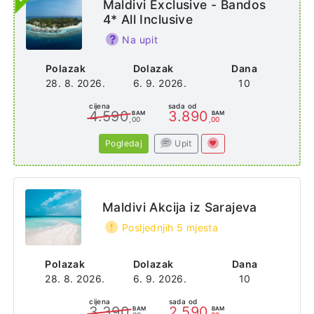
Maldivi Exclusive - Bandos
4* All Inclusive
Na upit
Polazak
Dolazak
Dana
28. 8. 2026.
6. 9. 2026.
10
cijena
sada od
4.590
3.890
BAM
BAM
,00
,00
Pogledaj
Upit
Maldivi Akcija iz Sarajeva
Posljednjih 5 mjesta
Polazak
Dolazak
Dana
28. 8. 2026.
6. 9. 2026.
10
cijena
sada od
3.390
2.590
BAM
BAM