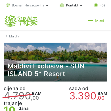
Bosna i Hercegovina
Kontakt
(
0
)
Meni
Maldivi
Maldivi Exclusive - SUN
ISLAND 5* Resort
cijena od
sada od
4.790
3.390
BAM
BAM
,00
,00
trajanje
10
dana