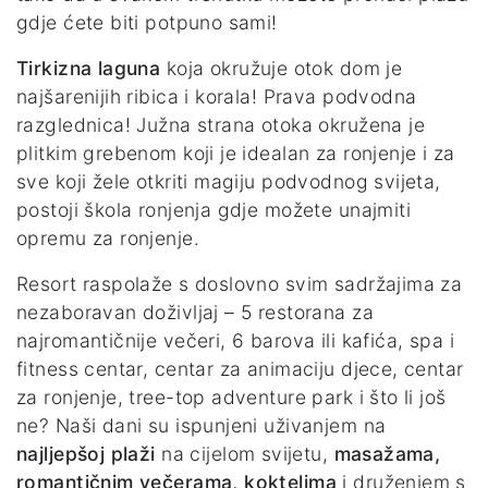
gdje ćete biti potpuno sami!
Tirkizna laguna
koja okružuje otok dom je
najšarenijih ribica i korala! Prava podvodna
razglednica! Južna strana otoka okružena je
plitkim grebenom koji je idealan za ronjenje i za
sve koji žele otkriti magiju podvodnog svijeta,
postoji škola ronjenja gdje možete unajmiti
opremu za ronjenje.
Resort raspolaže s doslovno svim sadržajima za
nezaboravan doživljaj – 5 restorana za
najromantičnije večeri, 6 barova ili kafića, spa i
fitness centar, centar za animaciju djece, centar
za ronjenje, tree-top adventure park i što li još
ne? Naši dani su ispunjeni uživanjem na
najljepšoj plaži
na cijelom svijetu,
masažama,
romantičnim večerama, koktelima
i druženjem s