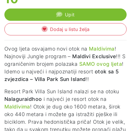
Upit
Dodaj u listu želja
Ovog ljeta osvajamo novi otok na
Maldivima
!
Najnoviji Jungle program –
Maldivi Exclusive
!!! S
ograničenim brojem polazaka
SAMO ovog ljeta
!
Idemo u najveći i najpoznatiji resort
otok sa 5
zvjezdica – Villa Park Sun Island
!!
Resort Park Villa Sun Island nalazi se na otoku
Nalaguraidhoo
i najveći je resort otok na
Maldivima
! Otok je dug oko 1600 metara, širok
oko 440 metara i možete ga istražiti pješke ili
biciklom. Prava hedonistička priča! Otok je velik,
tako da u svakom trenutku možete pronaći plažu