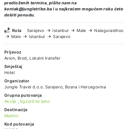
predloženih termina, pišite nam na
kontak@jungletribe.ba i u najkraćem mogućem roku ćete
dobiti ponudu.
Ruta
Sarajevo
Istanbul
Male
Nalaguraidhoo
Male
Istanbul
Sarajevo
Prijevoz
Avion, Brod, Lokalni transfer
Smještaj
Hotel
Organizator
Jungle Travel d.o.o. Sarajevo, Bosna i Hercegovina
Grupna putovanja
Akcije
,
Egzotično ljeto
Destinacije
Maldivi
Kod putovanja