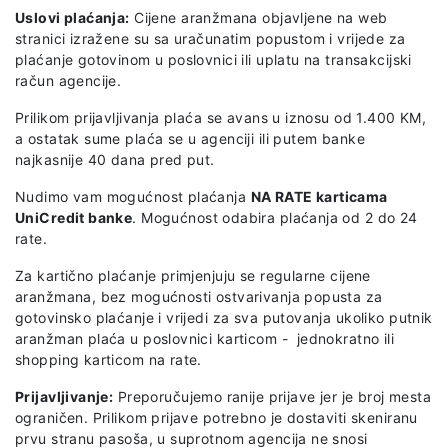
Uslovi plaćanja:
Cijene aranžmana objavljene na web
stranici izražene su sa uračunatim popustom i vrijede za
plaćanje gotovinom u poslovnici ili uplatu na transakcijski
račun agencije.
Prilikom prijavljivanja plaća se avans u iznosu od 1.400 KM,
a ostatak sume plaća se u agenciji ili putem banke
najkasnije 40 dana pred put.
Nudimo vam mogućnost plaćanja
NA RATE karticama
UniCredit banke
. Mogućnost odabira plaćanja od 2 do 24
rate.
Za kartično plaćanje primjenjuju se regularne cijene
aranžmana, bez mogućnosti ostvarivanja popusta za
gotovinsko plaćanje i vrijedi za sva putovanja ukoliko putnik
aranžman plaća u poslovnici karticom - jednokratno ili
shopping karticom na rate.
Prijavljivanje:
Preporučujemo ranije prijave jer je broj mesta
ograničen. Prilikom prijave potrebno je dostaviti skeniranu
prvu stranu pasoša, u suprotnom agencija ne snosi