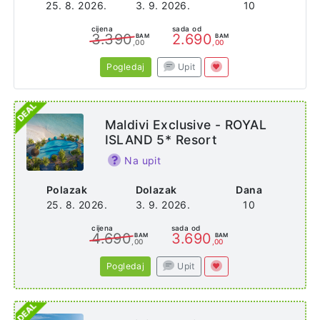
25. 8. 2026.
3. 9. 2026.
10
cijena
sada od
3.390
2.690
BAM
BAM
,00
,00
Pogledaj
Upit
Maldivi Exclusive - ROYAL
ISLAND 5* Resort
Na upit
Polazak
Dolazak
Dana
25. 8. 2026.
3. 9. 2026.
10
cijena
sada od
4.690
3.690
BAM
BAM
,00
,00
Pogledaj
Upit