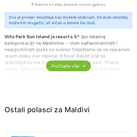
Kliknite na sliku da biste otvorili galeriju
Ovo je primjer smještaja koji možete očekivati. Stvaran smještaj
može biti drugačiji, ali sličan u onome što nudi.
Villa Park Sun Island je resort s 5*
(po lokalnoj
kategorizaciji) na Maldivima -- dom najfascinantnijih i
najegzotičnijih plaža na svijetu! Smještamo se na najvećem
resort-otoku ove rajskoje države! Resort koji na
raspolaganju ima bukvalno sve -- vodeni park, fitness
Pročitajte više
centar, spa, avanturistički park na drveću, bilijar, tenis,
zabavni park za djecu, vodeni sportovi, radionice o
vrtlarstvu i što sve ne! Villa Park također ima 6 različitih
restorana koji služe hranu iz cijelog svijeta (japanska,
italijanska, američka...), kao i 6 različitih barova (koktel bar,
vinski bar, garden bar itd.)
Ostali polasci za Maldivi
A sve što vam je preostalo je da izaberete vašu sobu iz
snova: