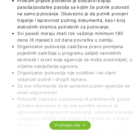
Prilikom prijave potrebno je dostaviti kopiju
pasoša/podatke pasoša sa kojim će putnik putovati
na samo putovanje. Obavezno je da putnik provjeri
trajanje i ispravnost putnog dokumenta, kao i broj
slobodnih stranica potrebnih za putovanje.
Svi pasoši moraju imati rok važenja minimum 180
dana (6 mjeseci) od dana povratka u zemlju.
Organizator putovanja zadržava pravo promjena
pojedinih sadržaja u programu uslijed vanrednih
okolnosti i stvari koje agencija ne može predvidjeti, u
vrijeme zaključenja ugovora.
Organizator putovanja nije ovlašten i ne cijeni
valjanost putnih i drugih isprava.
Za sve informacije date usmenim putem agencija ne
snosi odgovornost.
Potpisnik Ugovora o putovanju ili predstavnik grupe
putnika obavezan je da sve putnike upozna sa
ugovorenim programom putovanja, uslovima plaćanja
i viziranja i OPĆIM USLOVIMA PUTOVANJA JUNGLE
TRAVEL-a.
Pročitajte više
Putnici su dužni da dva dana pred put provjere tačno
vrijeme i mjesto polaska grupe.