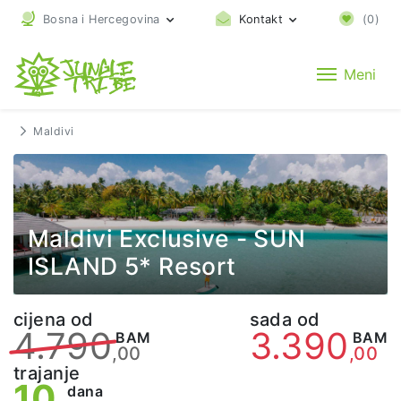
Bosna i Hercegovina
Kontakt
(
0
)
Meni
Maldivi
Maldivi Exclusive - SUN
ISLAND 5* Resort
cijena od
sada od
4.790
3.390
BAM
BAM
,00
,00
trajanje
10
dana