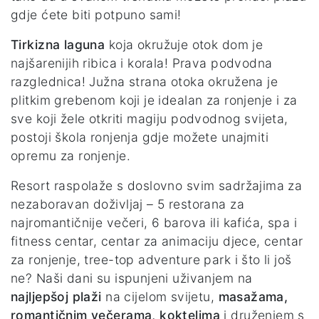
gdje ćete biti potpuno sami!
Tirkizna laguna
koja okružuje otok dom je
najšarenijih ribica i korala! Prava podvodna
razglednica! Južna strana otoka okružena je
plitkim grebenom koji je idealan za ronjenje i za
sve koji žele otkriti magiju podvodnog svijeta,
postoji škola ronjenja gdje možete unajmiti
opremu za ronjenje.
Resort raspolaže s doslovno svim sadržajima za
nezaboravan doživljaj – 5 restorana za
najromantičnije večeri, 6 barova ili kafića, spa i
fitness centar, centar za animaciju djece, centar
za ronjenje, tree-top adventure park i što li još
ne? Naši dani su ispunjeni uživanjem na
najljepšoj plaži
na cijelom svijetu,
masažama,
romantičnim večerama, koktelima
i druženjem s