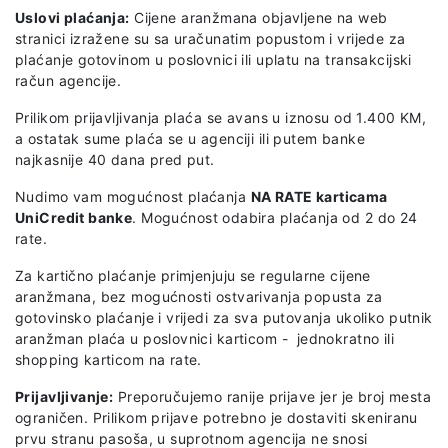
Uslovi plaćanja:
Cijene aranžmana objavljene na web
stranici izražene su sa uračunatim popustom i vrijede za
plaćanje gotovinom u poslovnici ili uplatu na transakcijski
račun agencije.
Prilikom prijavljivanja plaća se avans u iznosu od 1.400 KM,
a ostatak sume plaća se u agenciji ili putem banke
najkasnije 40 dana pred put.
Nudimo vam mogućnost plaćanja
NA RATE karticama
UniCredit banke
. Mogućnost odabira plaćanja od 2 do 24
rate.
Za kartično plaćanje primjenjuju se regularne cijene
aranžmana, bez mogućnosti ostvarivanja popusta za
gotovinsko plaćanje i vrijedi za sva putovanja ukoliko putnik
aranžman plaća u poslovnici karticom - jednokratno ili
shopping karticom na rate.
Prijavljivanje:
Preporučujemo ranije prijave jer je broj mesta
ograničen. Prilikom prijave potrebno je dostaviti skeniranu
prvu stranu pasoša, u suprotnom agencija ne snosi