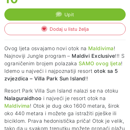
Upit
Dodaj u listu želja
Ovog ljeta osvajamo novi otok na
Maldivima
!
Najnoviji Jungle program –
Maldivi Exclusive
!!! S
ograničenim brojem polazaka
SAMO ovog ljeta
!
Idemo u najveći i najpoznatiji resort
otok sa 5
zvjezdica – Villa Park Sun Island
!!
Resort Park Villa Sun Island nalazi se na otoku
Nalaguraidhoo
i najveći je resort otok na
Maldivima
! Otok je dug oko 1600 metara, širok
oko 440 metara i možete ga istražiti pješke ili
biciklom. Prava hedonistička priča! Otok je velik,
tako da u svakom trenutku možete pronaći plažu