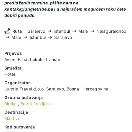
predloženih termina, pišite nam na
kontak@jungletribe.ba i u najkraćem mogućem roku ćete
dobiti ponudu.
Ruta
Sarajevo
Istanbul
Male
Nalaguraidhoo
Male
Istanbul
Sarajevo
Prijevoz
Avion, Brod, Lokalni transfer
Smještaj
Hotel
Organizator
Jungle Travel d.o.o. Sarajevo, Bosna i Hercegovina
Grupna putovanja
Akcije
,
Egzotično ljeto
Destinacije
Maldivi
Kod putovanja