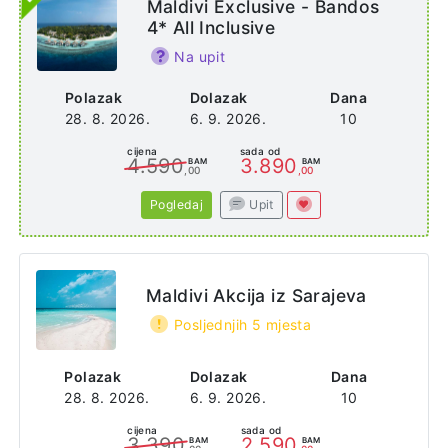
Maldivi Exclusive - Bandos
4* All Inclusive
Na upit
Polazak
Dolazak
Dana
28. 8. 2026.
6. 9. 2026.
10
cijena
sada od
4.590
3.890
BAM
BAM
,00
,00
Pogledaj
Upit
Maldivi Akcija iz Sarajeva
Posljednjih 5 mjesta
Polazak
Dolazak
Dana
28. 8. 2026.
6. 9. 2026.
10
cijena
sada od
3.390
2.590
BAM
BAM