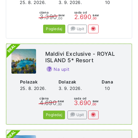
25. 8. 2026.
3. 9. 2026.
10
cijena
sada od
3.390
2.690
BAM
BAM
,00
,00
Pogledaj
Upit
Maldivi Exclusive - ROYAL
ISLAND 5* Resort
Na upit
Polazak
Dolazak
Dana
25. 8. 2026.
3. 9. 2026.
10
cijena
sada od
4.690
3.690
BAM
BAM
,00
,00
Pogledaj
Upit