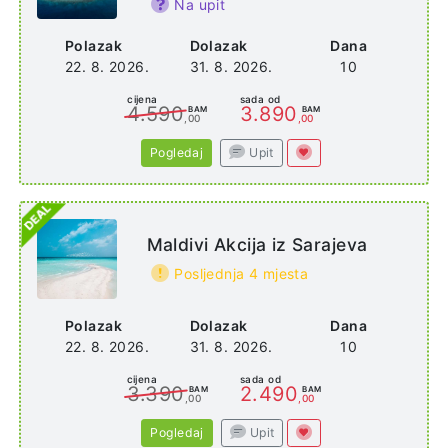
Maldives
Na upit
Polazak
Dolazak
Dana
22. 8. 2026.
31. 8. 2026.
10
cijena
sada od
4.590
3.890
BAM
BAM
,00
,00
Pogledaj
Upit
Maldivi Akcija iz Sarajeva
Posljednja 4 mjesta
Polazak
Dolazak
Dana
22. 8. 2026.
31. 8. 2026.
10
cijena
sada od
3.390
2.490
BAM
BAM
,00
,00
Pogledaj
Upit