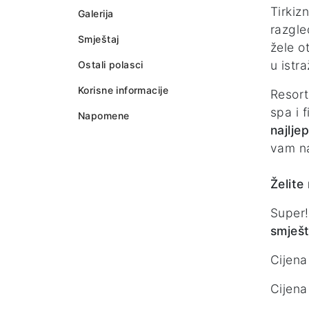
Tirkiz
Galerija
razgle
Smještaj
žele o
u istr
Ostali polasci
Korisne informacije
Resor
spa i 
Napomene
najlje
vam na
Želite
Super!
smješt
Cijena
Cijena