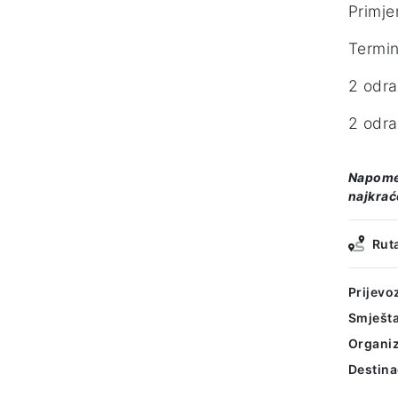
Primje
Termin
2 odra
2 odra
Napomen
najkrać
Rut
Prijevo
Smješta
Organiz
Destina