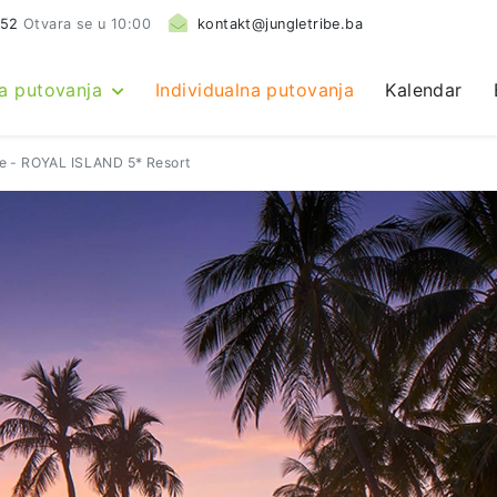
552
Otvara se u 10:00
kontakt@jungletribe.ba
a putovanja
Individualna putovanja
Kalendar
ve - ROYAL ISLAND 5* Resort