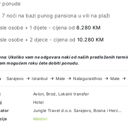
r ponude
 7 noći na bazi punog pansiona u vili na plaži
sle osobe + 1 dijete - cijena od
8.280 KM
sle osobe + 2 djece - cijena od
10.280 KM
a: Ukoliko vam ne odgovara neki od naših predloženih termina
em mogućem roku ćete dobiti ponudu.
a
Sarajevo
Istanbul
Male
Nalaguraidhoo
Male
z
Avion, Brod, Lokalni transfer
j
Hotel
ator
Jungle Travel d.o.o. Sarajevo, Bosna i Hercegovina
cije
Maldivi