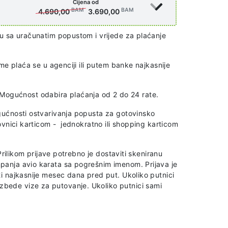
Cijena od
BAM
BAM
4.690,00
3.690,00
u sa uračunatim popustom i vrijede za plaćanje
me plaća se u agenciji ili putem banke najkasnije
 Mogućnost odabira plaćanja od 2 do 24 rate.
gućnosti ostvarivanja popusta za gotovinsko
ovnici karticom - jednokratno ili shopping karticom
rilikom prijave potrebno je dostaviti skeniranu
panja avio karata sa pogrešnim imenom. Prijava je
i najkasnije mesec dana pred put. Ukoliko putnici
bede vize za putovanje. Ukoliko putnici sami