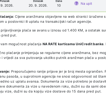
Polazak
Dolazak
Dana
Na upit
. 9. 2026.
20. 9. 2026.
10
plaćanja:
Cijene aranžmana objavljene na web stranici izražene s
m u poslovnici ili uplatu na transakcijski račun agencije.
 prijavljivanja plaća se avans u iznosu od 1.400 KM, a ostatak su
 pred put.
 vam mogućnost plaćanja
NA RATE karticama UniCredit banke
.
ično plaćanje primjenjuju se regularne cijene aranžmana, bez mo
 i vrijedi za sva putovanja ukoliko putnik aranžman plaća u posl
ivanje:
Preporučujemo ranije prijave jer je broj mesta ograničen. P
ranu pasoša, u suprotnom agencija ne snosi odgovornost od štam
 jedino uz uplatu avansa. Dokumenta za vize potrebno je dostavit
ave dokumenta za vize u navedenom roku, dužni su da sami obez
aju vize, dužni su da kopiju vize dostave do 15 dana pred put.