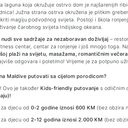
na laguna koja okružuje ostrvo dom je najšarenijih ri
dnica! Južna strana ostrva okružena je plitkim greben
tkriti magiju podvodnog svijeta. Postoji i škola ronje
aživanje čarobnog svijeta Indijskog okeana.
t
nudi sve sadržaje za nezaboravan doživljaj
– restor
fitness centar, centar za ronjenje i još mnogo toga. N
pšoj plaži na svijetu, masažama, romantičnim večer
jviše odgovara i poletimo! Vrijeme je za potpuno už
 na Maldive putovati sa cijelom porodicom?
! Ovo je također
Kids-friendly putovanje
s odličnim 
aju)!
 za djecu od
0-2 godine iznosi 600 KM
(bez obzira n
 za djecu od
2-12 godina iznosi 2.000 KM
(bez obzi