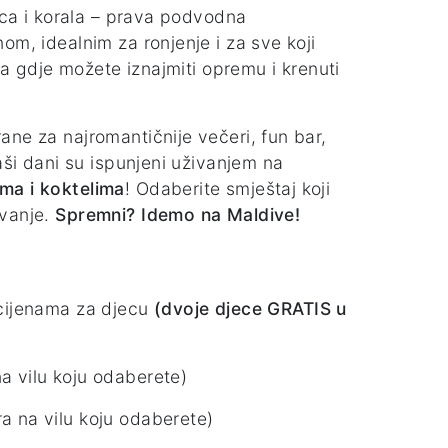
bica i korala – prava podvodna
om, idealnim za ronjenje i za sve koji
nja gdje možete iznajmiti opremu i krenuti
ane za najromantičnije večeri, fun bar,
aši dani su ispunjeni uživanjem na
ama i koktelima
! Odaberite smještaj koji
ivanje.
Spremni? Idemo na Maldive!
cijenama za djecu
(dvoje djece GRATIS u
a vilu koju odaberete)
ra na vilu koju odaberete)