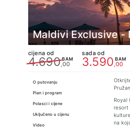
Maldivi Exclusive 
cijena od
sada od
4.690
3.590
BAM
BAM
,00
,00
Otkrij
O putovanju
Pružam
Plan i program
Royal 
Polasci i cijene
resort
Uključeno u cijenu
kultur
na koj
Video