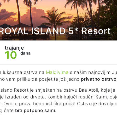
- ROYAL ISLAND 5* Resort
trajanje
10
dana
te luksuzna ostrva na
Maldivima
s našim najnovijim 
o vam priliku da posjetite još jedno
privatno ostrvo
Island Resort je smješten na ostrvu Baa Atoll, koje je
 je izrađen od drveta, kombinirajući rustični šarm, os
e. Ovo je prava hedonistička priča! Ostrvo je dovoljn
oj ćete
biti potpuno sami
.