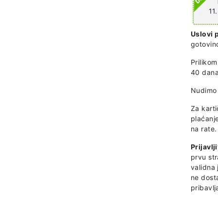
11
Uslovi 
gotovino
Prilikom
40 dana
Nudimo
Za kart
plaćanje
na rate.
Prijavlj
prvu st
validna
ne dost
pribavlj