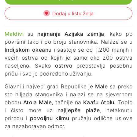
Dodaj u listu želja
Maldivi
su
najmanja Azijska zemlja
, kako po
površini tako i po broju stanovnika. Nalaze se u
Indijskom okeanu
i sastoje se od 1.200 manjih i
većih ostrva od kojih je samo oko 200 ostrva
naseljeno. Svako
ostrvo
predstavlja posebnu
priču i sve je podređeno uživanju.
Glavni i najveci grad Republike je
Male
sa preko
sto hiljada stanovnika i nalazi se na sjevernom
obodu
Atola Male
, tačnije na
Kaafu Atolu
. Toplo
i čisto more uz
najljepše plaže
, netaknutu
prirodu i
povoljnu klimu
pružaju odlične uslove
za nezaboravan odmor.