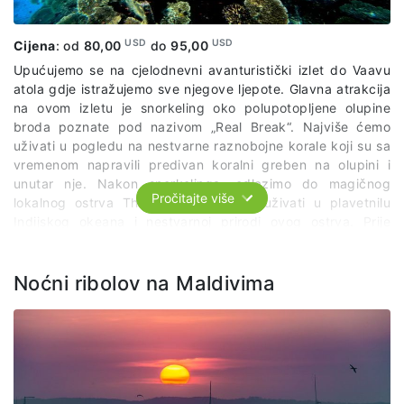
USD
USD
Cijena
: od
80,00
do
95,00
Upućujemo se na cjelodnevni avanturistički izlet do Vaavu
atola gdje istražujemo sve njegove ljepote. Glavna atrakcija
na ovom izletu je snorkeling oko polupotopljene olupine
broda poznate pod nazivom „Real Break“. Najviše ćemo
uživati u pogledu na nestvarne raznobojne korale koji su sa
vremenom napravili predivan koralni greben na olupini i
unutar nje. Nakon snorkelinga, odlazimo do magičnog
Pročitajte više
lokalnog ostrva Thinadoo gde ćemo uživati u plavetnilu
Indijskog okeana i nestvarnoj prirodi ovog ostrva. Prije
polaska u hotel, imaćemo ručak na obližnjem pješčanom
sprudu usred okeana.
Paket uključuje:
organizovani prevoz
po predviđenom itinereru, lokalnog vodiča, ručak, opremu
Noćni ribolov na Maldivima
za snorkeling, podvodne slike i snimke.