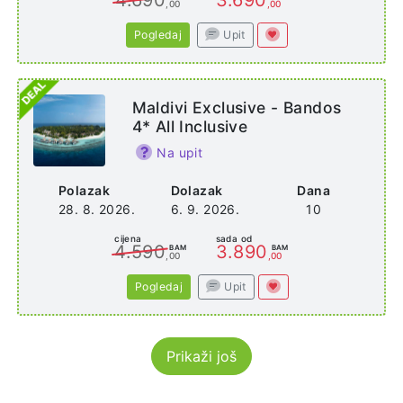
,00
,00
Pogledaj
Upit
Maldivi Exclusive - Bandos
4* All Inclusive
Na upit
Polazak
Dolazak
Dana
28. 8. 2026.
6. 9. 2026.
10
cijena
sada od
4.590
3.890
BAM
BAM
,00
,00
Pogledaj
Upit
Prikaži još