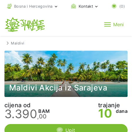
Bosna i Hercegovina
Kontakt
(
0
)
Meni
Maldivi
Maldivi Akcija iz Sarajeva
cijena od
trajanje
10
3.390
BAM
dana
,00
Upit