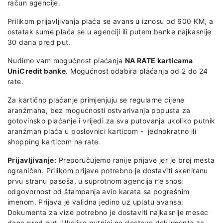
račun agencije.
Prilikom prijavljivanja plaća se avans u iznosu od 600 KM, a
ostatak sume plaća se u agenciji ili putem banke najkasnije
30 dana pred put.
Nudimo vam mogućnost plaćanja
NA RATE karticama
UniCredit banke
. Mogućnost odabira plaćanja od 2 do 24
rate.
Za kartično plaćanje primjenjuju se regularne cijene
aranžmana, bez mogućnosti ostvarivanja popusta za
gotovinsko plaćanje i vrijedi za sva putovanja ukoliko putnik
aranžman plaća u poslovnici karticom - jednokratno ili
shopping karticom na rate.
Prijavljivanje:
Preporučujemo ranije prijave jer je broj mesta
ograničen. Prilikom prijave potrebno je dostaviti skeniranu
prvu stranu pasoša, u suprotnom agencija ne snosi
odgovornost od štampanja avio karata sa pogrešnim
imenom. Prijava je validna jedino uz uplatu avansa.
Dokumenta za vize potrebno je dostaviti najkasnije mesec
dana pred put. Ukoliko putnici ne dostave dokumenta za