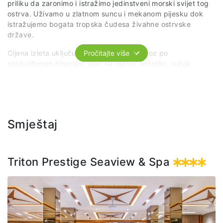
priliku da zaronimo i istražimo jedinstveni morski svijet tog
ostrva. Uživamo u zlatnom suncu i mekanom pijesku dok
istražujemo bogata tropska čudesa živahne ostrvske
države.
Cijena izleta uključuje: organizovani prevoz po
Pročitajte više
predviđenom itineraru, ulaz na ostrvo, ležaljku, ručak
(švedski sto) i bezalkoholna pića.
Smještaj
Triton Prestige Seaview & Spa