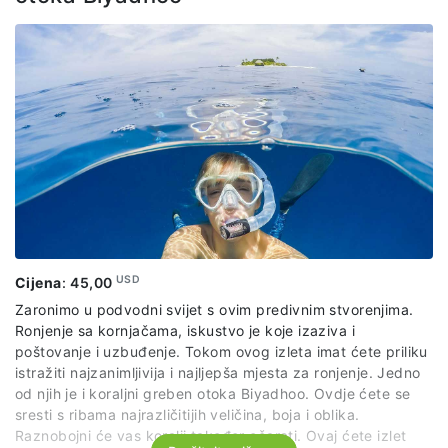
USD
Cijena
:
45,00
Zaronimo u podvodni svijet s ovim predivnim stvorenjima.
Ronjenje sa kornjačama, iskustvo je koje izaziva i
poštovanje i uzbuđenje. Tokom ovog izleta imat ćete priliku
istražiti najzanimljivija i najljepša mjesta za ronjenje. Jedno
od njih je i koraljni greben otoka Biyadhoo. Ovdje ćete se
sresti s ribama najrazličitijih veličina, boja i oblika.
Raznobojni će vas koralji također očarati. Ovaj ćete izlet