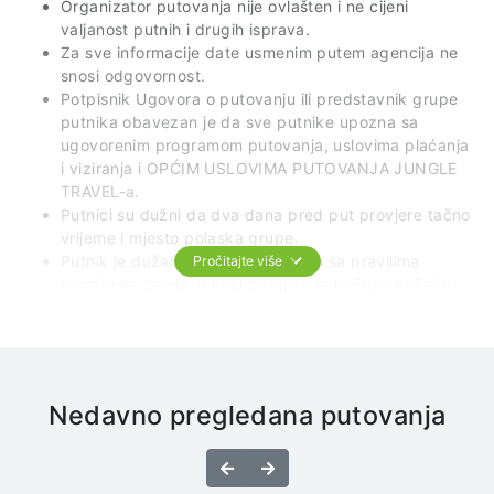
Organizator putovanja nije ovlašten i ne cijeni
valjanost putnih i drugih isprava.
Za sve informacije date usmenim putem agencija ne
snosi odgovornost.
Potpisnik Ugovora o putovanju ili predstavnik grupe
putnika obavezan je da sve putnike upozna sa
ugovorenim programom putovanja, uslovima plaćanja
i viziranja i OPĆIM USLOVIMA PUTOVANJA JUNGLE
TRAVEL-a.
Putnici su dužni da dva dana pred put provjere tačno
vrijeme i mjesto polaska grupe.
Putnik je dužan da se sam upozna sa pravilima
Pročitajte više
ponašanja zemlje u koju putuje i da poštuje važeće
zakonske carinske propise.
U prevoznim sredstvima je najstrožije zabranjeno
pušenje, konzumiranje alkohola i opojnih sredstava.
Putnici su dužni da, u autobusu i drugim prevoznim
sredstvima kojima se vrši transfer, ostanu na svojim
Nedavno pregledana putovanja
mjestima, i ne smiju ih napuštati na mjestima koja nisu
predviđena za pauze (granice, check point stanice,
Prethodno
Sljedeće
naplatne rampe itd). U slučaju da putnik napusti
vozilo bez prethodnog dogovora sa predstavnikom