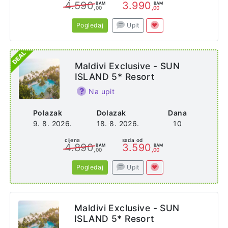
4.590
3.990
BAM
BAM
,00
,00
Pogledaj
Upit
Maldivi Exclusive - SUN
ISLAND 5* Resort
Na upit
Polazak
Dolazak
Dana
9. 8. 2026.
18. 8. 2026.
10
cijena
sada od
4.890
3.590
BAM
BAM
,00
,00
Pogledaj
Upit
Maldivi Exclusive - SUN
ISLAND 5* Resort