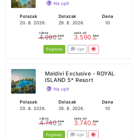
Na upit
Polazak
Dolazak
Dana
20. 8. 2026.
29. 8. 2026.
10
cijena
sada od
4.990
3.590
BAM
BAM
,00
,00
Pogledaj
Upit
Maldivi Exclusive - ROYAL
ISLAND 5* Resort
Na upit
Polazak
Dolazak
Dana
20. 8. 2026.
29. 8. 2026.
10
cijena
sada od
4.740
3.740
BAM
BAM
,00
,00
Pogledaj
Upit