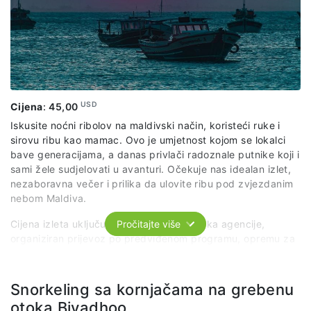
USD
Cijena
:
45,00
Iskusite noćni ribolov na maldivski način, koristeći ruke i
sirovu ribu kao mamac. Ovo je umjetnost kojom se lokalci
bave generacijama, a danas privlači radoznale putnike koji i
sami žele sudjelovati u avanturi. Očekuje nas idealan izlet,
nezaboravna večer i prilika da ulovite ribu pod zvjezdanim
nebom Maldiva.
Cijena izleta uključuje: usluge predstavnika agencije,
Pročitajte više
organiziran prijevoz po predviđenom programu, opremu za
ribolov, večeru od vlastitog ulova posluženu s rižom i
salatom.
Snorkeling sa kornjačama na grebenu
otoka Biyadhoo