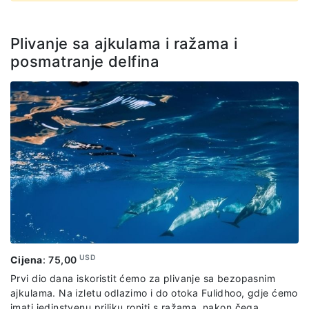
Plivanje sa ajkulama i ražama i
posmatranje delfina
USD
Cijena
:
75,00
Prvi dio dana iskoristit ćemo za plivanje sa bezopasnim
ajkulama. Na izletu odlazimo i do otoka Fulidhoo, gdje ćemo
imati jedinstvenu priliku roniti s ražama, nakon čega