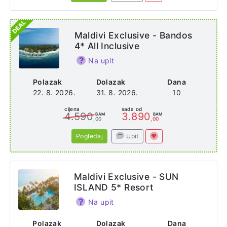
Maldivi Exclusive - Bandos
4* All Inclusive
Na upit
Polazak
Dolazak
Dana
22. 8. 2026.
31. 8. 2026.
10
cijena
sada od
4.590
3.890
BAM
BAM
,00
,00
Pogledaj
Upit
Maldivi Exclusive - SUN
ISLAND 5* Resort
Na upit
Polazak
Dolazak
Dana