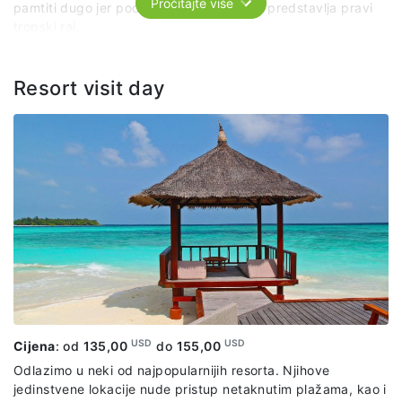
Pročitajte više
pamtiti dugo jer podvodni svijet Maldiva predstavlja pravi
tropski raj.
Cijena izleta uključuje: transfer brodom, usluge
predstavnika agencije i lokalnog vodiča, opremu za
Resort visit day
ronjenje.
USD
USD
Cijena
: od
135,00
do
155,00
Odlazimo u neki od najpopularnijih resorta. Njihove
jedinstvene lokacije nude pristup netaknutim plažama, kao i