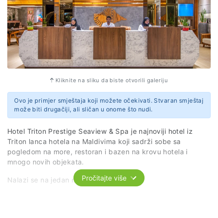
Kliknite na sliku da biste otvorili galeriju
Ovo je primjer smještaja koji možete očekivati. Stvaran smještaj
može biti drugačiji, ali sličan u onome što nudi.
Hotel Triton Prestige Seaview & Spa je najnoviji hotel iz
Triton lanca hotela na Maldivima koji sadrži sobe sa
pogledom na more, restoran i bazen na krovu hotela i
mnogo novih objekata.
Pročitajte više
Nalazi se na jedan minut od Bikini plaže.
Svaka hotelska soba je klimatizovana i ima prostor za
sjedenje, flat-screen TV sa satelitskim kanalima, sef i