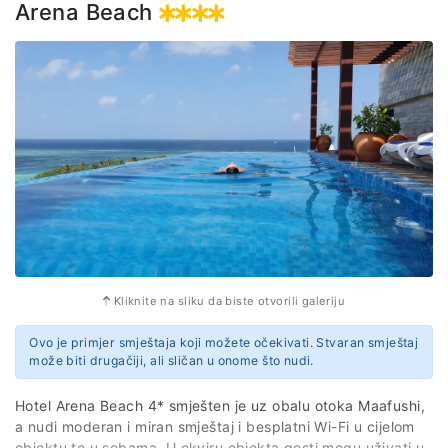
sopstveno kupatilo sa tušem, fenom za kosu i besplatnim
Arena Beach
toaletnim priborom. U svim sobama objekta Triton Prestige
Seaview and Spa su obezbjeđeni peškiri i posteljina.
Gosti mogu da uživaju u kontinentalnom ili doručku na bazi
švedskog stola.
* Tačan naziv smještaja biće potvrđen najkasnije do 30
dana pred put.
Web stranica
https://tritonhotelsandtours.com/triton-prestige
Kliknite na sliku da biste otvorili galeriju
Ovo je primjer smještaja koji možete očekivati. Stvaran smještaj
može biti drugačiji, ali sličan u onome što nudi.
Hotel Arena Beach 4* smješten je uz obalu otoka Maafushi,
a nudi moderan i miran smještaj i besplatni Wi-Fi u cijelom
objektu te u sobama. U okviru objekta gosti mogu uživati u