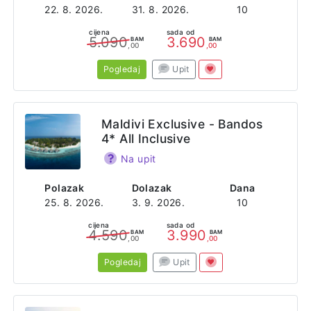
22. 8. 2026.
31. 8. 2026.
10
cijena
sada od
5.090
3.690
BAM
BAM
,00
,00
Pogledaj
Upit
Maldivi Exclusive - Bandos
4* All Inclusive
Na upit
Polazak
Dolazak
Dana
25. 8. 2026.
3. 9. 2026.
10
cijena
sada od
4.590
3.990
BAM
BAM
,00
,00
Pogledaj
Upit