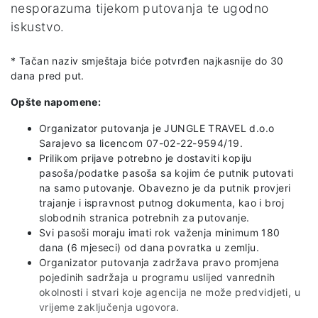
nesporazuma tijekom putovanja te ugodno
iskustvo.
* Tačan naziv smještaja biće potvrđen najkasnije do 30
dana pred put.
Opšte napomene:
Organizator putovanja je JUNGLE TRAVEL d.o.o
Sarajevo sa licencom 07-02-22-9594/19.
Prilikom prijave potrebno je dostaviti kopiju
pasoša/podatke pasoša sa kojim će putnik putovati
na samo putovanje. Obavezno je da putnik provjeri
trajanje i ispravnost putnog dokumenta, kao i broj
slobodnih stranica potrebnih za putovanje.
Svi pasoši moraju imati rok važenja minimum 180
dana (6 mjeseci) od dana povratka u zemlju.
Organizator putovanja zadržava pravo promjena
pojedinih sadržaja u programu uslijed vanrednih
okolnosti i stvari koje agencija ne može predvidjeti, u
vrijeme zaključenja ugovora.