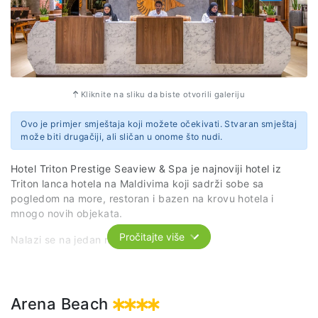
Kliknite na sliku da biste otvorili galeriju
Ovo je primjer smještaja koji možete očekivati. Stvaran smještaj
može biti drugačiji, ali sličan u onome što nudi.
Hotel Triton Prestige Seaview & Spa je najnoviji hotel iz
Triton lanca hotela na Maldivima koji sadrži sobe sa
pogledom na more, restoran i bazen na krovu hotela i
mnogo novih objekata.
Pročitajte više
Nalazi se na jedan minut od Bikini plaže.
Svaka hotelska soba je klimatizovana i ima prostor za
sjedenje, flat-screen TV sa satelitskim kanalima, sef i
sopstveno kupatilo sa tušem, fenom za kosu i besplatnim
Arena Beach
toaletnim priborom. U svim sobama objekta Triton Prestige