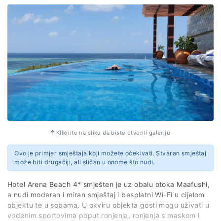
Seaview and Spa su obezbjeđeni peškiri i posteljina.
Gosti mogu da uživaju u kontinentalnom ili doručku na bazi
švedskog stola.
* Tačan naziv smještaja biće potvrđen najkasnije do 30
dana pred put.
Web stranica
https://tritonhotelsandtours.com/triton-prestige
Kliknite na sliku da biste otvorili galeriju
Ovo je primjer smještaja koji možete očekivati. Stvaran smještaj
može biti drugačiji, ali sličan u onome što nudi.
Hotel Arena Beach 4* smješten je uz obalu otoka Maafushi,
a nudi moderan i miran smještaj i besplatni Wi-Fi u cijelom
objektu te u sobama. U okviru objekta gosti mogu uživati u
vodenim sportovima poput ronjenja, ronjenja s maskom i