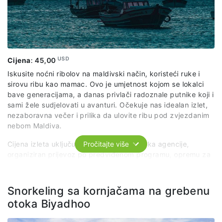
USD
Cijena
:
45,00
Iskusite noćni ribolov na maldivski način, koristeći ruke i
sirovu ribu kao mamac. Ovo je umjetnost kojom se lokalci
bave generacijama, a danas privlači radoznale putnike koji i
sami žele sudjelovati u avanturi. Očekuje nas idealan izlet,
nezaboravna večer i prilika da ulovite ribu pod zvjezdanim
nebom Maldiva.
Cijena izleta uključuje: usluge predstavnika agencije,
Pročitajte više
organiziran prijevoz po predviđenom programu, opremu za
ribolov, večeru od vlastitog ulova posluženu s rižom i
salatom.
Snorkeling sa kornjačama na grebenu
otoka Biyadhoo