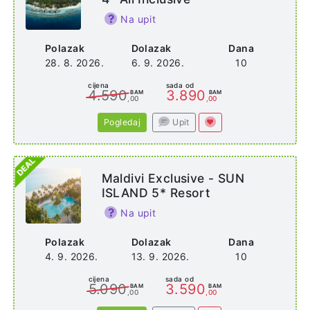
Na upit
Polazak
Dolazak
Dana
28. 8. 2026.
6. 9. 2026.
10
cijena
sada od
4.590
3.890
BAM
BAM
,00
,00
Pogledaj
Upit
Maldivi Exclusive - SUN
ISLAND 5* Resort
Na upit
Polazak
Dolazak
Dana
4. 9. 2026.
13. 9. 2026.
10
cijena
sada od
5.090
3.590
BAM
BAM
,00
,00