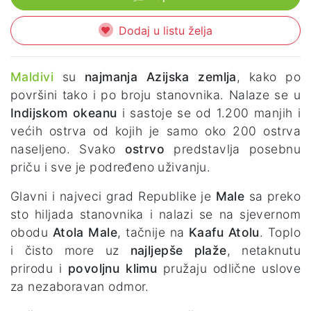
Dodaj u listu želja
Maldivi
su
najmanja Azijska zemlja
, kako po
površini tako i po broju stanovnika. Nalaze se u
Indijskom okeanu
i sastoje se od 1.200 manjih i
većih ostrva od kojih je samo oko 200 ostrva
naseljeno. Svako
ostrvo
predstavlja posebnu
priču i sve je podređeno uživanju.
Glavni i najveci grad Republike je
Male
sa preko
sto hiljada stanovnika i nalazi se na sjevernom
obodu
Atola Male
, tačnije na
Kaafu Atolu
. Toplo
i čisto more uz
najljepše plaže
, netaknutu
prirodu i
povoljnu klimu
pružaju odlične uslove
za nezaboravan odmor.