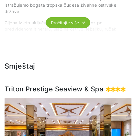
istražujemo bogata tropska čudesa živahne ostrvske
države.
Cijena izleta uključuje: organizovani prevoz po
Pročitajte više
predviđenom itineraru, ulaz na ostrvo, ležaljku, ručak
(švedski sto) i bezalkoholna pića.
Smještaj
Triton Prestige Seaview & Spa