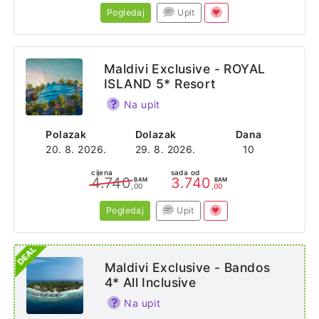
Pogledaj
Upit
Maldivi Exclusive - ROYAL
ISLAND 5* Resort
Na upit
Polazak
Dolazak
Dana
20. 8. 2026.
29. 8. 2026.
10
cijena
sada od
4.740
3.740
BAM
BAM
,00
,00
Pogledaj
Upit
Maldivi Exclusive - Bandos
4* All Inclusive
Na upit