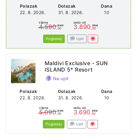
Polazak
Dolazak
Dana
22. 8. 2026.
31. 8. 2026.
10
cijena
sada od
4.590
3.890
BAM
BAM
,00
,00
Pogledaj
Upit
Maldivi Exclusive - SUN
ISLAND 5* Resort
Na upit
Polazak
Dolazak
Dana
22. 8. 2026.
31. 8. 2026.
10
cijena
sada od
5.090
3.690
BAM
BAM
,00
,00
Pogledaj
Upit