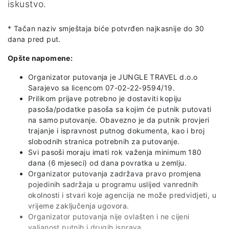
iskustvo.
* Tačan naziv smještaja biće potvrđen najkasnije do 30
dana pred put.
Opšte napomene:
Organizator putovanja je JUNGLE TRAVEL d.o.o
Sarajevo sa licencom 07-02-22-9594/19.
Prilikom prijave potrebno je dostaviti kopiju
pasoša/podatke pasoša sa kojim će putnik putovati
na samo putovanje. Obavezno je da putnik provjeri
trajanje i ispravnost putnog dokumenta, kao i broj
slobodnih stranica potrebnih za putovanje.
Svi pasoši moraju imati rok važenja minimum 180
dana (6 mjeseci) od dana povratka u zemlju.
Organizator putovanja zadržava pravo promjena
pojedinih sadržaja u programu uslijed vanrednih
okolnosti i stvari koje agencija ne može predvidjeti, u
vrijeme zaključenja ugovora.
Organizator putovanja nije ovlašten i ne cijeni
valjanost putnih i drugih isprava.