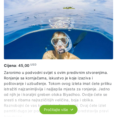
USD
Cijena
:
45,00
Zaronimo u podvodni svijet s ovim predivnim stvorenjima.
Ronjenje sa kornjačama, iskustvo je koje izaziva i
poštovanje i uzbuđenje. Tokom ovog izleta imat ćete priliku
istražiti najzanimljivija i najljepša mjesta za ronjenje. Jedno
od njih je i koraljni greben otoka Biyadhoo. Ovdje ćete se
sresti s ribama najrazličitijih veličina, boja i oblika.
Raznobojni će vas koralji također očarati. Ovaj ćete izlet
Pročitajte više
pamtiti dugo jer podvodni svijet Maldiva predstavlja pravi
tropski raj.