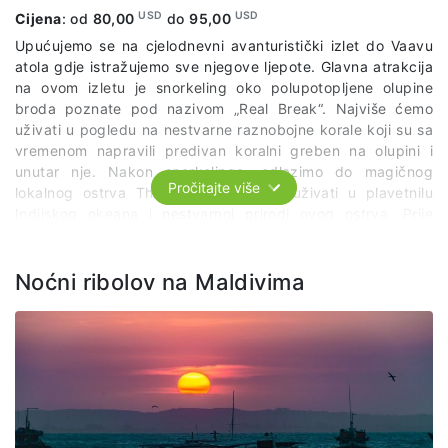
USD
USD
Cijena
: od
80,00
do
95,00
Upućujemo se na cjelodnevni avanturistički izlet do Vaavu
atola gdje istražujemo sve njegove ljepote. Glavna atrakcija
na ovom izletu je snorkeling oko polupotopljene olupine
broda poznate pod nazivom „Real Break“. Najviše ćemo
uživati u pogledu na nestvarne raznobojne korale koji su sa
vremenom napravili predivan koralni greben na olupini i
unutar nje. Nakon snorkelinga, odlazimo do magičnog
Pročitajte više
lokalnog ostrva Thinadoo gde ćemo uživati u plavetnilu
Indijskog okeana i nestvarnoj prirodi ovog ostrva. Prije
polaska u hotel, imaćemo ručak na obližnjem pješčanom
sprudu usred okeana.
Paket uključuje:
organizovani prevoz
po predviđenom itinereru, lokalnog vodiča, ručak, opremu
Noćni ribolov na Maldivima
za snorkeling, podvodne slike i snimke.