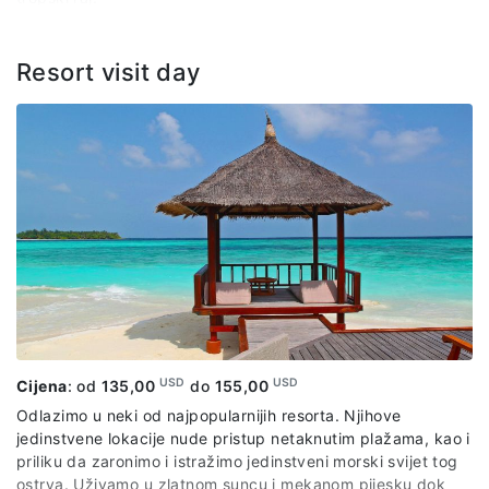
Cijena izleta uključuje: transfer brodom, usluge
predstavnika agencije i lokalnog vodiča, opremu za
Resort visit day
ronjenje.
USD
USD
Cijena
: od
135,00
do
155,00
Odlazimo u neki od najpopularnijih resorta. Njihove
jedinstvene lokacije nude pristup netaknutim plažama, kao i
priliku da zaronimo i istražimo jedinstveni morski svijet tog
ostrva. Uživamo u zlatnom suncu i mekanom pijesku dok