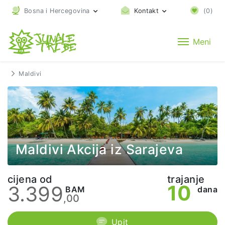
Bosna i Hercegovina
Kontakt
(
0
)
Meni
Maldivi
Maldivi Akcija iz Sarajeva
cijena od
trajanje
10
3.399
BAM
dana
,00
Upit