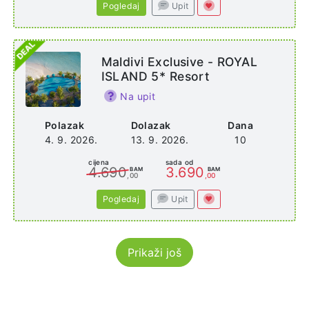
Pogledaj
Upit
Maldivi Exclusive - ROYAL
ISLAND 5* Resort
Na upit
Polazak
Dolazak
Dana
4. 9. 2026.
13. 9. 2026.
10
cijena
sada od
4.690
3.690
BAM
BAM
,00
,00
Pogledaj
Upit
Prikaži još