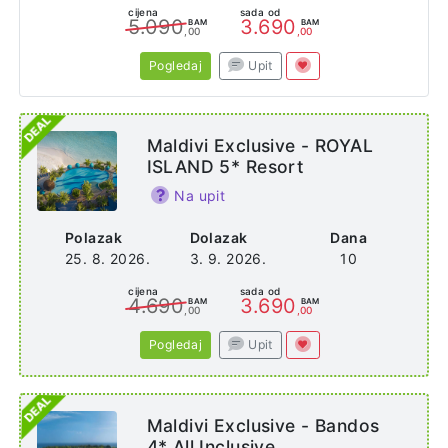
cijena
sada od
5.090
3.690
BAM
BAM
,00
,00
Pogledaj
Upit
Maldivi Exclusive - ROYAL
ISLAND 5* Resort
Na upit
Polazak
Dolazak
Dana
25. 8. 2026.
3. 9. 2026.
10
cijena
sada od
4.690
3.690
BAM
BAM
,00
,00
Pogledaj
Upit
Maldivi Exclusive - Bandos
4* All Inclusive