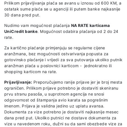
Prilikom prijavljivanja plaća se avans u iznosu od 600 KM, a
ostatak sume plaća se u agenciji ili putem banke najkasnije
30 dana pred put.
Nudimo vam mogućnost plaćanja
NA RATE karticama
UniCredit banke
. Mogućnost odabira plaćanja od 2 do 24
rate.
Za kartično plaćanje primjenjuju se regularne cijene
aranžmana, bez mogućnosti ostvarivanja popusta za
gotovinsko plaćanje i vrijedi za sva putovanja ukoliko putnik
aranžman plaća u poslovnici karticom - jednokratno ili
shopping karticom na rate.
Prijavljivanje:
Preporučujemo ranije prijave jer je broj mesta
ograničen. Prilikom prijave potrebno je dostaviti skeniranu
prvu stranu pasoša, u suprotnom agencija ne snosi
odgovornost od štampanja avio karata sa pogrešnim
imenom. Prijava je validna jedino uz uplatu avansa.
Dokumenta za vize potrebno je dostaviti najkasnije mesec
dana pred put. Ukoliko putnici ne dostave dokumenta za
vize u navedenom roku, dužni su da sami obezbede vize za