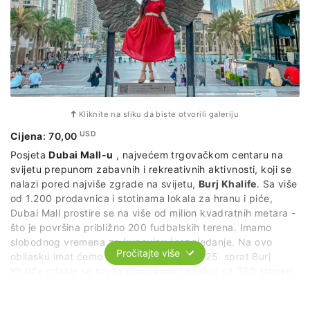
Kliknite na sliku da biste otvorili galeriju
USD
Cijena
:
70,00
Posjeta
Dubai Mall-u
, najvećem trgovačkom centaru na
svijetu prepunom zabavnih i rekreativnih aktivnosti, koji se
nalazi pored najviše zgrade na svijetu,
Burj Khalife
. Sa više
od 1.200 prodavnica i stotinama lokala za hranu i piće,
Dubai Mall prostire se na više od milion kvadratnih metara -
što je površina približno 200 fudbalskih terena. Imamo
slobodnog vremena za kupovinu i razgledanje. Na ovo
Pročitajte više
obilasku imat ćemo priliku popeti se na 125. sprat Burj
Khalife odakle se pruža panoramski pogled od 360 stepeni
na Arapski zaliv. Nakon toga idemo da se slikamo i divimo
rasplesanim fontanama. Bićemo svjedoci najviše fontane na