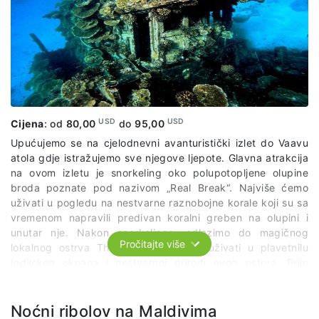
USD
USD
Cijena
: od
80,00
do
95,00
Upućujemo se na cjelodnevni avanturistički izlet do Vaavu
atola gdje istražujemo sve njegove ljepote. Glavna atrakcija
na ovom izletu je snorkeling oko polupotopljene olupine
broda poznate pod nazivom „Real Break“. Najviše ćemo
uživati u pogledu na nestvarne raznobojne korale koji su sa
vremenom napravili predivan koralni greben na olupini i
unutar nje. Nakon snorkelinga, odlazimo do magičnog
Pročitajte više
lokalnog ostrva Thinadoo gde ćemo uživati u plavetnilu
Indijskog okeana i nestvarnoj prirodi ovog ostrva. Prije
polaska u hotel, imaćemo ručak na obližnjem pješčanom
sprudu usred okeana.
Paket uključuje:
organizovani prevoz
po predviđenom itinereru, lokalnog vodiča, ručak, opremu
Noćni ribolov na Maldivima