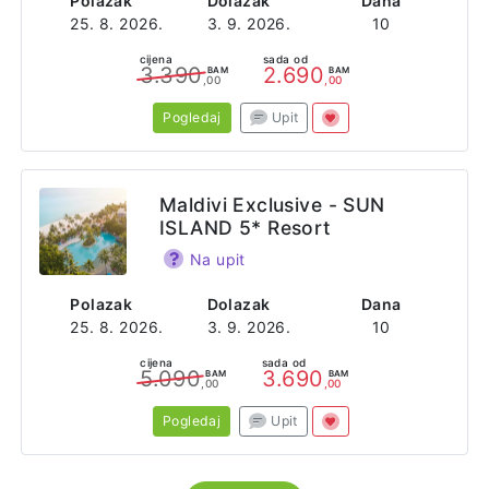
Polazak
Dolazak
Dana
25. 8. 2026.
3. 9. 2026.
10
cijena
sada od
3.390
2.690
BAM
BAM
,00
,00
Pogledaj
Upit
Maldivi Exclusive - SUN
ISLAND 5* Resort
Na upit
Polazak
Dolazak
Dana
25. 8. 2026.
3. 9. 2026.
10
cijena
sada od
5.090
3.690
BAM
BAM
,00
,00
Pogledaj
Upit