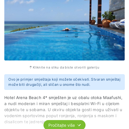
Kliknite na sliku da biste otvorili galeriju
Ovo je primjer smještaja koji možete očekivati. Stvaran smještaj
može biti drugačiji, ali sličan u onome što nudi.
Hotel Arena Beach 4* smješten je uz obalu otoka Maafushi,
a nudi moderan i miran smještaj i besplatni Wi-Fi u cijelom
objektu te u sobama. U okviru objekta gosti mogu uživati u
vodenim sportovima poput ronjenja, ronjenja s maskom i
disalicom te jedrenja na dasci.
Pročitajte više