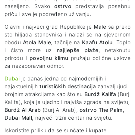
naseljeno. Svako
ostrvo
predstavlja posebnu
priču i sve je podređeno uživanju.
Glavni i najveci grad Republike je
Male
sa preko
sto hiljada stanovnika i nalazi se na sjevernom
obodu
Atola Male
, tačnije na
Kaafu Atolu
. Toplo
i čisto more uz
najljepše plaže
, netaknutu
prirodu i
povoljnu klimu
pružaju odlične uslove
za nezaboravan odmor.
Dubai
je danas jedna od najmodernijih i
najaktuelnijih
turističkih destinacija
zahvaljujući
brojnim atrakcijama kao što su
Burdž Kalifa
(Burj
Kalifa), koja je ujedno i najviša zgrada na svijetu,
Burdž Al Arab
(Burj Al Arab),
ostrvo The Palm,
Dubai Mall,
najveći tržni centar na svijetu.
Iskoristite priliku da se sunčate i kupate