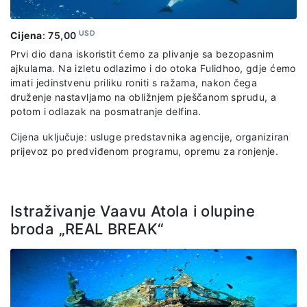
USD
Cijena
:
75,00
Prvi dio dana iskoristit ćemo za plivanje sa bezopasnim
ajkulama. Na izletu odlazimo i do otoka Fulidhoo, gdje ćemo
imati jedinstvenu priliku roniti s ražama, nakon čega
druženje nastavljamo na obližnjem pješčanom sprudu, a
potom i odlazak na posmatranje delfina.
Cijena uključuje: usluge predstavnika agencije, organiziran
prijevoz po predviđenom programu, opremu za ronjenje.
Istraživanje Vaavu Atola i olupine
broda „REAL BREAK“