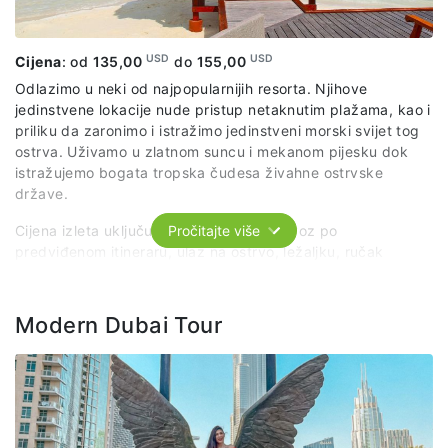
USD
USD
Cijena
: od
135,00
do
155,00
Odlazimo u neki od najpopularnijih resorta. Njihove
jedinstvene lokacije nude pristup netaknutim plažama, kao i
priliku da zaronimo i istražimo jedinstveni morski svijet tog
ostrva. Uživamo u zlatnom suncu i mekanom pijesku dok
istražujemo bogata tropska čudesa živahne ostrvske
države.
Cijena izleta uključuje: organizovani prevoz po
Pročitajte više
predviđenom itineraru, ulaz na ostrvo, ležaljku, ručak
(švedski sto) i bezalkoholna pića.
Modern Dubai Tour