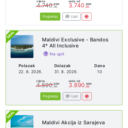
cijena
sada od
4.740
3.740
BAM
BAM
,00
,00
Pogledaj
Upit
Maldivi Exclusive - Bandos
4* All Inclusive
Na upit
Polazak
Dolazak
Dana
22. 8. 2026.
31. 8. 2026.
10
cijena
sada od
4.590
3.890
BAM
BAM
,00
,00
Pogledaj
Upit
Maldivi Akcija iz Sarajeva