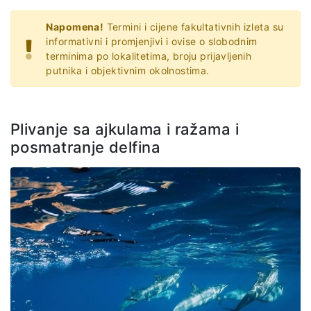
Napomena!
Termini i cijene fakultativnih izleta su
informativni i promjenjivi i ovise o slobodnim
terminima po lokalitetima, broju prijavljenih
putnika i objektivnim okolnostima.
Plivanje sa ajkulama i ražama i
posmatranje delfina