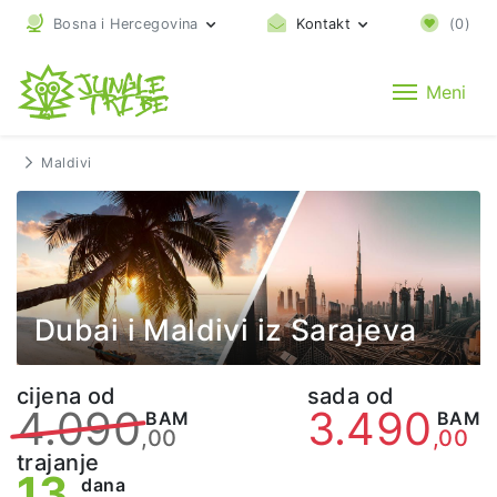
Bosna i Hercegovina
Kontakt
(
0
)
Meni
Maldivi
Dubai i Maldivi iz Sarajeva
cijena od
sada od
4.090
3.490
BAM
BAM
,00
,00
trajanje
13
dana