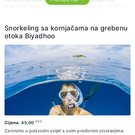
organiziran prijevoz po predviđenom programu, opremu za
ribolov, večeru od vlastitog ulova posluženu s rižom i
salatom.
Snorkeling sa kornjačama na grebenu
otoka Biyadhoo
USD
Cijena
:
45,00
Zaronimo u podvodni svijet s ovim predivnim stvorenjima.