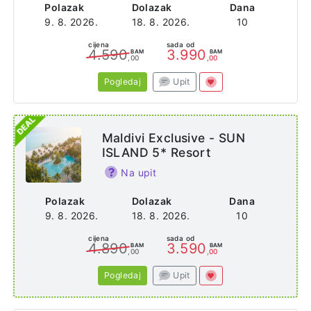
Polazak
Dolazak
Dana
9. 8. 2026.
18. 8. 2026.
10
cijena
sada od
4.590
3.990
BAM
BAM
,00
,00
Pogledaj
Upit
Maldivi Exclusive - SUN
ISLAND 5* Resort
Na upit
Polazak
Dolazak
Dana
9. 8. 2026.
18. 8. 2026.
10
cijena
sada od
4.890
3.590
BAM
BAM
,00
,00
Pogledaj
Upit