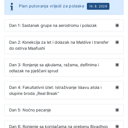
Plan putovanja vrijedi za polaske
14. 8. 2026
Dan 1: Sastanak grupe na aerodromu i polazak
Dan 2: Konekcija za let i dolazak na Maldive i transfer
do ostrva Maafushi
Dan 3: Ronjenje sa ajkulama, ražama, delfinima i
odlazak na pješčani sprud
Dan 4: Fakultativni izlet: Istraživanje Vaavu atola i
olupine broda „Real Break­­­“
Dan 5: Noćno pecanje
Dan 6: Ronjenje sa kornjačama na grebenu Biyadhoo