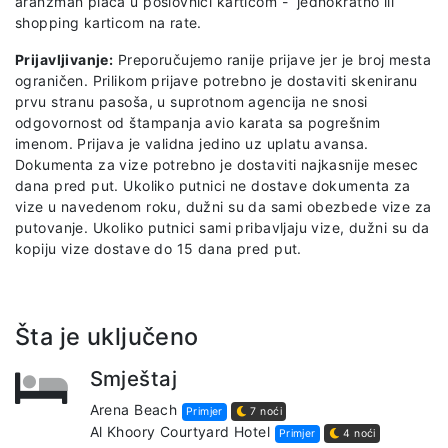
aranžman plaća u poslovnici karticom - jednokratno ili
shopping karticom na rate.
Prijavljivanje:
Preporučujemo ranije prijave jer je broj mesta
ograničen. Prilikom prijave potrebno je dostaviti skeniranu
prvu stranu pasoša, u suprotnom agencija ne snosi
odgovornost od štampanja avio karata sa pogrešnim
imenom. Prijava je validna jedino uz uplatu avansa.
Dokumenta za vize potrebno je dostaviti najkasnije mesec
dana pred put. Ukoliko putnici ne dostave dokumenta za
vize u navedenom roku, dužni su da sami obezbede vize za
putovanje. Ukoliko putnici sami pribavljaju vize, dužni su da
kopiju vize dostave do 15 dana pred put.
Šta je uključeno
Smještaj
Arena Beach
Primjer
7 noći
Al Khoory Courtyard Hotel
Primjer
4 noći