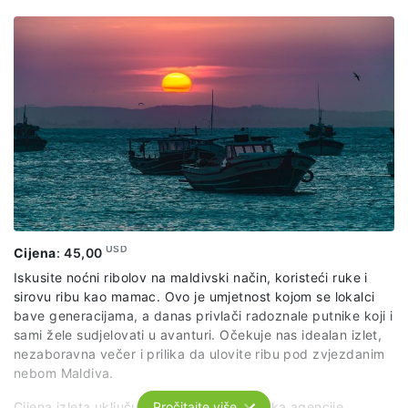
za snorkeling, podvodne slike i snimke.
USD
Cijena
:
45,00
Iskusite noćni ribolov na maldivski način, koristeći ruke i
sirovu ribu kao mamac. Ovo je umjetnost kojom se lokalci
bave generacijama, a danas privlači radoznale putnike koji i
sami žele sudjelovati u avanturi. Očekuje nas idealan izlet,
nezaboravna večer i prilika da ulovite ribu pod zvjezdanim
nebom Maldiva.
Cijena izleta uključuje: usluge predstavnika agencije,
Pročitajte više