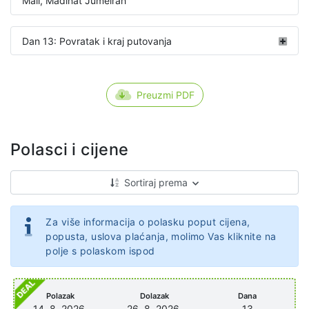
Mall, Madinat Jumeirah
Dan 13: Povratak i kraj putovanja
Preuzmi PDF
Polasci i cijene
Sortiraj prema
Za više informacija o polasku poput cijena,
popusta, uslova plaćanja, molimo Vas kliknite na
polje s polaskom ispod
Polazak
Dolazak
Dana
14. 8. 2026.
26. 8. 2026.
13