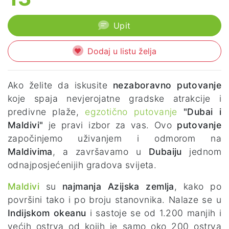
Upit
Dodaj u listu želja
Ako želite da iskusite
nezaboravno putovanje
koje spaja nevjerojatne gradske atrakcije i
predivne plaže,
egzotično putovanje
"Dubai i
Maldivi"
je pravi izbor za vas. Ovo
putovanje
započinjemo uživanjem i odmorom na
Maldivima
, a završavamo u
Dubaiju
jednom
odnajposjećenijih gradova svijeta.
Maldivi
su
najmanja Azijska zemlja
, kako po
površini tako i po broju stanovnika. Nalaze se u
Indijskom okeanu
i sastoje se od 1.200 manjih i
većih ostrva od kojih je samo oko 200 ostrva