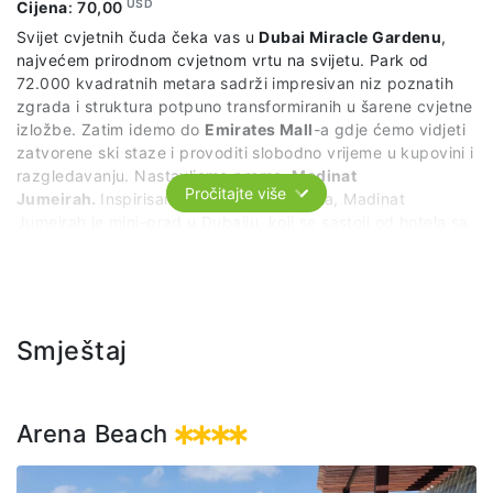
USD
Cijena
:
70,00
Svijet cvjetnih čuda čeka vas u
Dubai Miracle Gardenu
,
najvećem prirodnom cvjetnom vrtu na svijetu. Park od
72.000 kvadratnih metara sadrži impresivan niz poznatih
zgrada i struktura potpuno transformiranih u šarene cvjetne
izložbe. Zatim idemo do
Emirates Mall
-a gdje ćemo vidjeti
zatvorene ski staze i provoditi slobodno vrijeme u kupovini i
razgledavanju. Nastavljamo prema
Madinat
Pročitajte više
Jumeirah.
Inspirisan arapskim gradovima, Madinat
Jumeirah je mini-grad u Dubaiju, koji se sastoji od hotela sa
pet zvjezdica, raskošnih pijaca i prekrasnih plaža. Postoji
cijeli riječni sistem, dug pet kilometara, zajedno sa vlastitom
flotom tradicionalnih Abra brodova. Tu provodimo slobodno
vrijeme u istraživanju i uživanju na plaži.
Smještaj
Trajanje izleta: 10 sati
U cijenu izleta uključeno je: Organizovani prevoz po
planiranom planu i programu, predstavnika agencije i
Arena Beach
ulaznica za Dubai Miracle Garden.