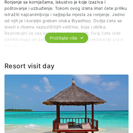
Ronjenje sa kornjačama, iskustvo je koje izaziva i
poštovanje i uzbuđenje. Tokom ovog izleta imat ćete priliku
istražiti najzanimljivija i najljepša mjesta za ronjenje. Jedno
od njih je i koraljni greben otoka Biyadhoo. Ovdje ćete se
sresti s ribama najrazličitijih veličina, boja i oblika.
Raznobojni će vas koralji također očarati. Ovaj ćete izlet
Pročitajte više
pamtiti dugo jer podvodni svijet Maldiva predstavlja pravi
tropski raj.
Cijena izleta uključuje: transfer brodom, usluge
predstavnika agencije i lokalnog vodiča, opremu za
Resort visit day
ronjenje.