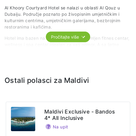
Al Khoory Courtyard Hotel se nalazi u oblasti Al Qouz u
Dubaiju. Područje poznato po živopisnim umjetničkim i
kulturnim centrima, umjetničkim galerijama, bezbrojnim
restoranima i kafićima.
Pročitajte više
Hotel ima bazen na krovu, potpuno opremljen fitnes centar,
wellness i spa centar idealan za vaš odmor. A sa ljetne
terase se divimo horizontu centra Dubaija.
Svaka soba je klimatizovana, sa sopstvenim toaletom i
bežičnim internetom u cijelom hotelu. Usluga je bazirana na
noćenju s doručkom.
Ostali polasci za Maldivi
Web stranica
https://alkhooryhotels.com/courtyard/
Adresa
Maldivi Exclusive - Bandos
Al Waha St - Al Quoz - Al Quoz 3 - Dubai - United Arab
4* All Inclusive
Emirates
Na upit