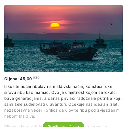
za snorkeling, podvodne slike i snimke.
USD
Cijena
:
45,00
Iskusite noćni ribolov na maldivski način, koristeći ruke i
sirovu ribu kao mamac. Ovo je umjetnost kojom se lokalci
bave generacijama, a danas privlači radoznale putnike koji i
sami žele sudjelovati u avanturi. Očekuje nas idealan izlet,
nezaboravna večer i prilika da ulovite ribu pod zvjezdanim
nebom Maldiva.
Cijena izleta uključuje: usluge predstavnika agencije,
Pročitajte više