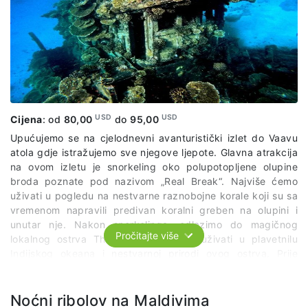
USD
USD
Cijena
: od
80,00
do
95,00
Upućujemo se na cjelodnevni avanturistički izlet do Vaavu
atola gdje istražujemo sve njegove ljepote. Glavna atrakcija
na ovom izletu je snorkeling oko polupotopljene olupine
broda poznate pod nazivom „Real Break“. Najviše ćemo
uživati u pogledu na nestvarne raznobojne korale koji su sa
vremenom napravili predivan koralni greben na olupini i
unutar nje. Nakon snorkelinga, odlazimo do magičnog
Pročitajte više
lokalnog ostrva Thinadoo gde ćemo uživati u plavetnilu
Indijskog okeana i nestvarnoj prirodi ovog ostrva. Prije
polaska u hotel, imaćemo ručak na obližnjem pješčanom
sprudu usred okeana.
Paket uključuje:
organizovani prevoz
po predviđenom itinereru, lokalnog vodiča, ručak, opremu
Noćni ribolov na Maldivima