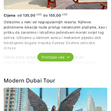
USD
USD
Cijena
: od
135,00
do
155,00
Odlazimo u neki od najpopularnijih resorta. Njihove
jedinstvene lokacije nude pristup netaknutim plažama, kao i
priliku da zaronimo i istražimo jedinstveni morski svijet tog
ostrva. Uživamo u zlatnom suncu i mekanom pijesku dok
istražujemo bogata tropska čudesa živahne ostrvske
države.
Cijena izleta uključuje: organizovani prevoz po
Pročitajte više
predviđenom itineraru, ulaz na ostrvo, ležaljku, ručak
(švedski sto) i bezalkoholna pića.
Modern Dubai Tour