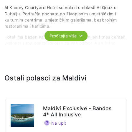
Al Khoory Courtyard Hotel se nalazi u oblasti Al Qouz u
Dubaiju. Područje poznato po živopisnim umjetničkim i
kulturnim centrima, umjetničkim galerijama, bezbrojnim
restoranima i kafićima.
Pročitajte više
Hotel ima bazen na krovu, potpuno opremljen fitnes centar,
wellness i spa centar idealan za vaš odmor. A sa ljetne
terase se divimo horizontu centra Dubaija.
Svaka soba je klimatizovana, sa sopstvenim toaletom i
bežičnim internetom u cijelom hotelu. Usluga je bazirana na
noćenju s doručkom.
Ostali polasci za Maldivi
Web stranica
https://alkhooryhotels.com/courtyard/
Adresa
Maldivi Exclusive - Bandos
Al Waha St - Al Quoz - Al Quoz 3 - Dubai - United Arab
4* All Inclusive
Emirates
Na upit