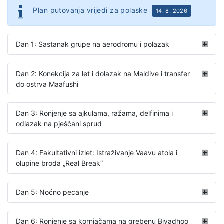
Plan putovanja vrijedi za polaske
14. 8. 2026
Dan 1: Sastanak grupe na aerodromu i polazak
Dan 2: Konekcija za let i dolazak na Maldive i transfer
do ostrva Maafushi
Dan 3: Ronjenje sa ajkulama, ražama, delfinima i
odlazak na pješčani sprud
Dan 4: Fakultativni izlet: Istraživanje Vaavu atola i
olupine broda „Real Break­­­“
Dan 5: Noćno pecanje
Dan 6: Ronjenje sa kornjačama na grebenu Biyadhoo