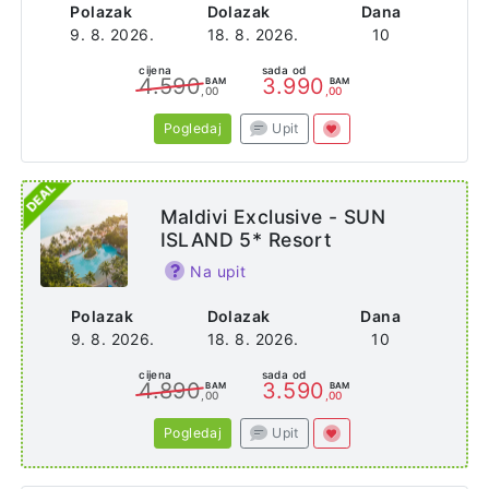
Polazak
Dolazak
Dana
9. 8. 2026.
18. 8. 2026.
10
cijena
sada od
4.590
3.990
BAM
BAM
,00
,00
Pogledaj
Upit
Maldivi Exclusive - SUN
ISLAND 5* Resort
Na upit
Polazak
Dolazak
Dana
9. 8. 2026.
18. 8. 2026.
10
cijena
sada od
4.890
3.590
BAM
BAM
,00
,00
Pogledaj
Upit