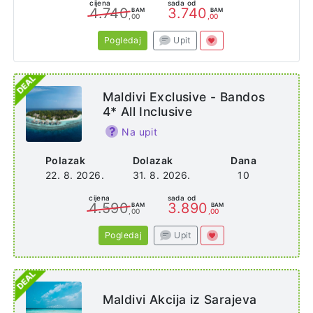
cijena
sada od
4.740
3.740
BAM
BAM
,00
,00
Pogledaj
Upit
Maldivi Exclusive - Bandos
4* All Inclusive
Na upit
Polazak
Dolazak
Dana
22. 8. 2026.
31. 8. 2026.
10
cijena
sada od
4.590
3.890
BAM
BAM
,00
,00
Pogledaj
Upit
Maldivi Akcija iz Sarajeva