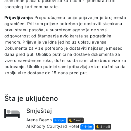
aranžman plaća u poslovnici karticom - jednokratno ili
shopping karticom na rate.
Prijavljivanje:
Preporučujemo ranije prijave jer je broj mesta
ograničen. Prilikom prijave potrebno je dostaviti skeniranu
prvu stranu pasoša, u suprotnom agencija ne snosi
odgovornost od štampanja avio karata sa pogrešnim
imenom. Prijava je validna jedino uz uplatu avansa.
Dokumenta za vize potrebno je dostaviti najkasnije mesec
dana pred put. Ukoliko putnici ne dostave dokumenta za
vize u navedenom roku, dužni su da sami obezbede vize za
putovanje. Ukoliko putnici sami pribavljaju vize, dužni su da
kopiju vize dostave do 15 dana pred put.
Šta je uključeno
Smještaj
Arena Beach
Primjer
7 noći
Al Khoory Courtyard Hotel
Primjer
4 noći