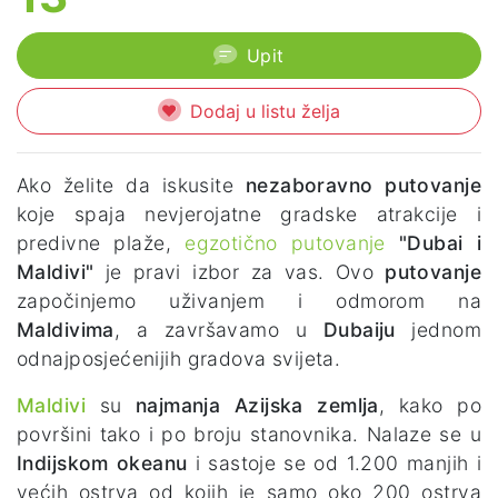
Upit
Dodaj u listu želja
Ako želite da iskusite
nezaboravno putovanje
koje spaja nevjerojatne gradske atrakcije i
predivne plaže,
egzotično putovanje
"Dubai i
Maldivi"
je pravi izbor za vas. Ovo
putovanje
započinjemo uživanjem i odmorom na
Maldivima
, a završavamo u
Dubaiju
jednom
odnajposjećenijih gradova svijeta.
Maldivi
su
najmanja Azijska zemlja
, kako po
površini tako i po broju stanovnika. Nalaze se u
Indijskom okeanu
i sastoje se od 1.200 manjih i
većih ostrva od kojih je samo oko 200 ostrva