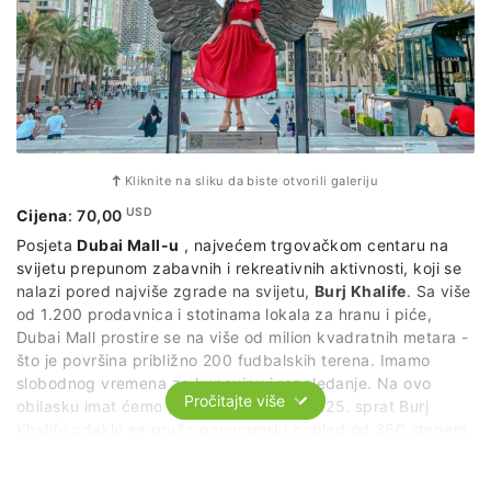
Kliknite na sliku da biste otvorili galeriju
USD
Cijena
:
70,00
Posjeta
Dubai Mall-u
, najvećem trgovačkom centaru na
svijetu prepunom zabavnih i rekreativnih aktivnosti, koji se
nalazi pored najviše zgrade na svijetu,
Burj Khalife
. Sa više
od 1.200 prodavnica i stotinama lokala za hranu i piće,
Dubai Mall prostire se na više od milion kvadratnih metara -
što je površina približno 200 fudbalskih terena. Imamo
slobodnog vremena za kupovinu i razgledanje. Na ovo
Pročitajte više
obilasku imat ćemo priliku popeti se na 125. sprat Burj
Khalife odakle se pruža panoramski pogled od 360 stepeni
na Arapski zaliv. Nakon toga idemo da se slikamo i divimo
rasplesanim fontanama. Bićemo svjedoci najviše fontane na