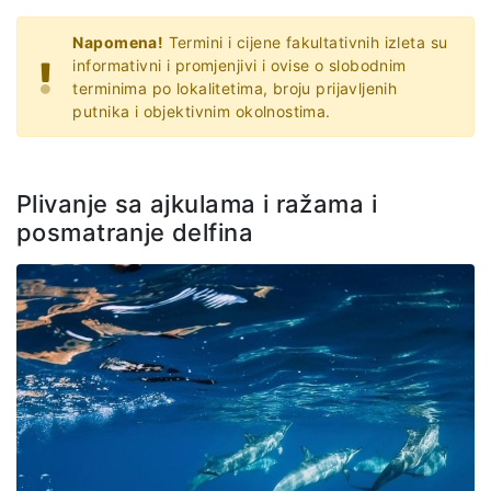
Napomena!
Termini i cijene fakultativnih izleta su
informativni i promjenjivi i ovise o slobodnim
terminima po lokalitetima, broju prijavljenih
putnika i objektivnim okolnostima.
Plivanje sa ajkulama i ražama i
posmatranje delfina