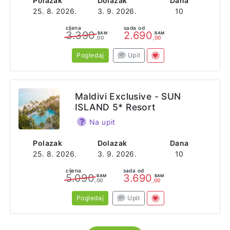
Polazak
Dolazak
Dana
25. 8. 2026.
3. 9. 2026.
10
cijena
sada od
3.390
2.690
BAM
BAM
,00
,00
Pogledaj
Upit
Maldivi Exclusive - SUN
ISLAND 5* Resort
Na upit
Polazak
Dolazak
Dana
25. 8. 2026.
3. 9. 2026.
10
cijena
sada od
5.090
3.690
BAM
BAM
,00
,00
Pogledaj
Upit