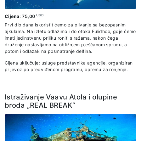
USD
Cijena
:
75,00
Prvi dio dana iskoristit ćemo za plivanje sa bezopasnim
ajkulama. Na izletu odlazimo i do otoka Fulidhoo, gdje ćemo
imati jedinstvenu priliku roniti s ražama, nakon čega
druženje nastavljamo na obližnjem pješčanom sprudu, a
potom i odlazak na posmatranje delfina.
Cijena uključuje: usluge predstavnika agencije, organiziran
prijevoz po predviđenom programu, opremu za ronjenje.
Istraživanje Vaavu Atola i olupine
broda „REAL BREAK“