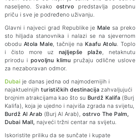
naseljeno. Svako
ostrvo
predstavlja posebnu
priču i sve je podređeno uživanju.
Glavni i najveci grad Republike je
Male
sa preko
sto hiljada stanovnika i nalazi se na sjevernom
obodu
Atola Male
, tačnije na
Kaafu Atolu
. Toplo
i čisto more uz
najljepše plaže
, netaknutu
prirodu i
povoljnu klimu
pružaju odlične uslove
za nezaboravan odmor.
Dubai
je danas jedna od najmodernijih i
najaktuelnijih
turističkih destinacija
zahvaljujući
brojnim atrakcijama kao što su
Burdž Kalifa
(Burj
Kalifa), koja je ujedno i najviša zgrada na svijetu,
Burdž Al Arab
(Burj Al Arab),
ostrvo The Palm,
Dubai Mall,
najveći tržni centar na svijetu.
Iskoristite priliku da se sunčate i kupate