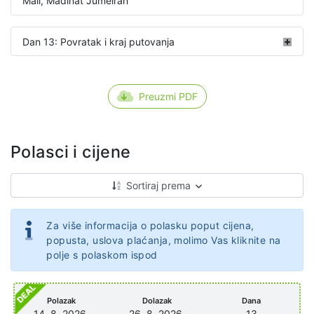
Mall, Madinat Jumeirah
Dan 13: Povratak i kraj putovanja
Preuzmi PDF
Polasci i cijene
Sortiraj prema
Za više informacija o polasku poput cijena,
popusta, uslova plaćanja, molimo Vas kliknite na
polje s polaskom ispod
Polazak
Dolazak
Dana
14. 8. 2026.
26. 8. 2026.
13