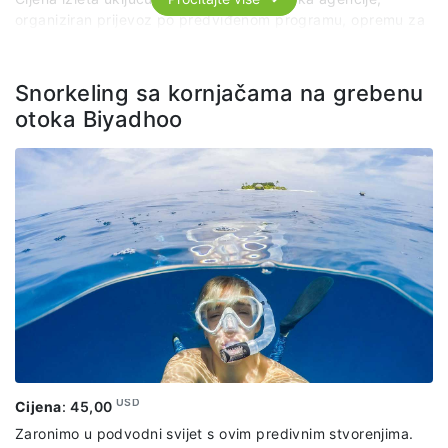
organiziran prijevoz po predviđenom programu, opremu za
ribolov, večeru od vlastitog ulova posluženu s rižom i
salatom.
Snorkeling sa kornjačama na grebenu
otoka Biyadhoo
USD
Cijena
:
45,00
Zaronimo u podvodni svijet s ovim predivnim stvorenjima.