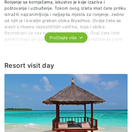
Ronjenje sa kornjačama, iskustvo je koje izaziva i
poštovanje i uzbuđenje. Tokom ovog izleta imat ćete priliku
istražiti najzanimljivija i najljepša mjesta za ronjenje. Jedno
od njih je i koraljni greben otoka Biyadhoo. Ovdje ćete se
sresti s ribama najrazličitijih veličina, boja i oblika.
Raznobojni će vas koralji također očarati. Ovaj ćete izlet
Pročitajte više
pamtiti dugo jer podvodni svijet Maldiva predstavlja pravi
tropski raj.
Cijena izleta uključuje: transfer brodom, usluge
predstavnika agencije i lokalnog vodiča, opremu za
Resort visit day
ronjenje.