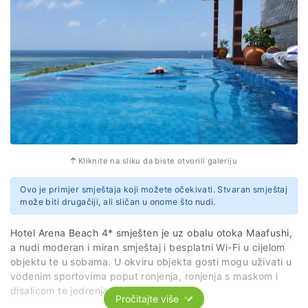
Kliknite na sliku da biste otvorili galeriju
Ovo je primjer smještaja koji možete očekivati. Stvaran smještaj
može biti drugačiji, ali sličan u onome što nudi.
Hotel Arena Beach 4* smješten je uz obalu otoka Maafushi,
a nudi moderan i miran smještaj i besplatni Wi-Fi u cijelom
objektu te u sobama. U okviru objekta gosti mogu uživati u
vodenim sportovima poput ronjenja, ronjenja s maskom i
disalicom te jedrenja na dasci.
Pročitajte više