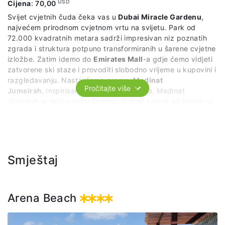
USD
Cijena
:
70,00
Svijet cvjetnih čuda čeka vas u
Dubai Miracle Gardenu
,
najvećem prirodnom cvjetnom vrtu na svijetu. Park od
72.000 kvadratnih metara sadrži impresivan niz poznatih
zgrada i struktura potpuno transformiranih u šarene cvjetne
izložbe. Zatim idemo do
Emirates Mall
-a gdje ćemo vidjeti
zatvorene ski staze i provoditi slobodno vrijeme u kupovini i
razgledavanju. Nastavljamo prema
Madinat
Pročitajte više
Jumeirah.
Inspirisan arapskim gradovima, Madinat
Jumeirah je mini-grad u Dubaiju, koji se sastoji od hotela sa
pet zvjezdica, raskošnih pijaca i prekrasnih plaža. Postoji
cijeli riječni sistem, dug pet kilometara, zajedno sa vlastitom
flotom tradicionalnih Abra brodova. Tu provodimo slobodno
vrijeme u istraživanju i uživanju na plaži.
Smještaj
Trajanje izleta: 10 sati
U cijenu izleta uključeno je: Organizovani prevoz po
planiranom planu i programu, predstavnika agencije i
Arena Beach
ulaznica za Dubai Miracle Garden.