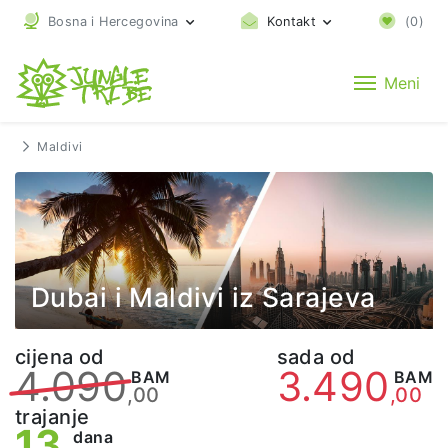
Bosna i Hercegovina
Kontakt
(
0
)
Meni
Maldivi
Dubai i Maldivi iz Sarajeva
cijena od
sada od
4.090
3.490
BAM
BAM
,00
,00
trajanje
13
dana