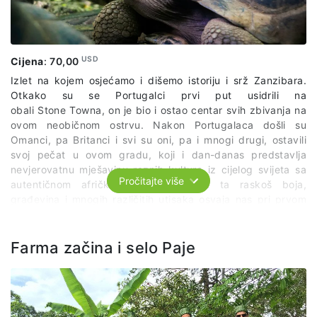
USD
Cijena
:
70,00
Izlet na kojem osjećamo i dišemo istoriju i srž Zanzibara.
Otkako su se Portugalci prvi put usidrili na
obali Stone Towna, on je bio i ostao centar svih zbivanja na
ovom neobičnom ostrvu. Nakon Portugalaca došli su
Omanci, pa Britanci i svi su oni, pa i mnogi drugi, ostavili
svoj pečat u ovom gradu, koji i dan-danas predstavlja
nevjerovatnu mješavinu raznih kultura iz cijelog svijeta sa
Pročitajte više
autentičnom afričkom osnovom. Sva ta raskoš boja,
građevina i mnogih različitih utisaka osvaja nas pri prvom
susretu sa gradom koji se od 2000. godine nalazi na
UNESCO-voj listi Svjetske baštine. Na izlet polazimo u
jutarnjim satima. Posjetit ćemo Staru tvrđavu koja se zove i
Farma začina i selo Paje
Portugalska tvrđava, jer su njene temelje udarili Portugalci.
Poslije su je nadogradili omanski Arapi i sve to vrijeme bila
je glavni odbrambeni garnizon ostrva. Posljednjih nekoliko
godina služi kao mjesto održavanja raznih kulturnih