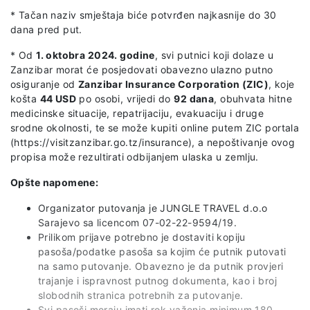
* Tačan naziv smještaja biće potvrđen najkasnije do 30
dana pred put.
* Od
1. oktobra 2024. godine
, svi putnici koji dolaze u
Zanzibar morat će posjedovati obavezno ulazno putno
osiguranje od
Zanzibar Insurance Corporation (ZIC)
, koje
košta
44 USD
po osobi, vrijedi do
92 dana
, obuhvata hitne
medicinske situacije, repatrijaciju, evakuaciju i druge
srodne okolnosti, te se može kupiti online putem ZIC portala
(https://visitzanzibar.go.tz/insurance), a nepoštivanje ovog
propisa može rezultirati odbijanjem ulaska u zemlju.
Opšte napomene:
Organizator putovanja je JUNGLE TRAVEL d.o.o
Sarajevo sa licencom 07-02-22-9594/19.
Prilikom prijave potrebno je dostaviti kopiju
pasoša/podatke pasoša sa kojim će putnik putovati
na samo putovanje. Obavezno je da putnik provjeri
trajanje i ispravnost putnog dokumenta, kao i broj
slobodnih stranica potrebnih za putovanje.
Svi pasoši moraju imati rok važenja minimum 180