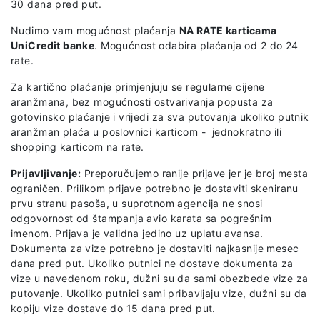
30 dana pred put.
Nudimo vam mogućnost plaćanja
NA RATE karticama
UniCredit banke
. Mogućnost odabira plaćanja od 2 do 24
rate.
Za kartično plaćanje primjenjuju se regularne cijene
aranžmana, bez mogućnosti ostvarivanja popusta za
gotovinsko plaćanje i vrijedi za sva putovanja ukoliko putnik
aranžman plaća u poslovnici karticom - jednokratno ili
shopping karticom na rate.
Prijavljivanje:
Preporučujemo ranije prijave jer je broj mesta
ograničen. Prilikom prijave potrebno je dostaviti skeniranu
prvu stranu pasoša, u suprotnom agencija ne snosi
odgovornost od štampanja avio karata sa pogrešnim
imenom. Prijava je validna jedino uz uplatu avansa.
Dokumenta za vize potrebno je dostaviti najkasnije mesec
dana pred put. Ukoliko putnici ne dostave dokumenta za
vize u navedenom roku, dužni su da sami obezbede vize za
putovanje. Ukoliko putnici sami pribavljaju vize, dužni su da
kopiju vize dostave do 15 dana pred put.