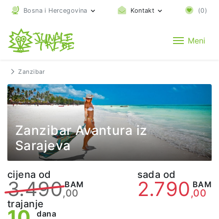
Bosna i Hercegovina
Kontakt
(
0
)
Meni
Zanzibar
Zanzibar Avantura iz
Sarajeva
cijena od
sada od
3.490
2.790
BAM
BAM
,00
,00
trajanje
10
dana