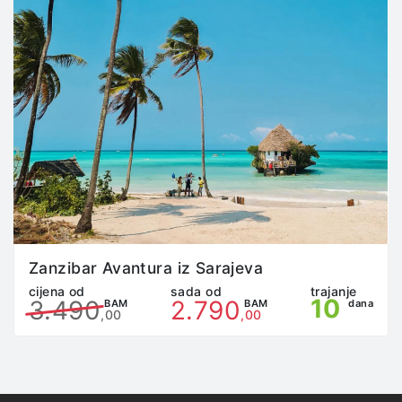
Putnici su dužni da, u autobusu i drugim prevoznim
sredstvima kojima se vrši transfer, ostanu na svojim
mjestima, i ne smiju ih napuštati na mjestima koja nisu
predviđena za pauze (granice, check point stanice,
naplatne rampe itd). U slučaju da putnik napusti
vozilo bez prethodnog dogovora sa predstavnikom
agencije, sam snosi sve eventualne troškove i
posljedice.
Putnik koji svojim neadekvatnim ponašanjem
uznemirava druge putnike ili ometa vozače i pratioca
u poslu, bit će odmah isključen sa putovanja i sva
odgovornost prelazi na njega bez prava na žalbu i
povrat novca.
Putnik je dužan da poštuje satnicu određenu od
Zanzibar Avantura iz Sarajeva
strane predstavnika agencije na putovanju, u
cijena od
sada od
trajanje
suprotnom predstavnik agencije ima pravo da putnika
10
3.490
2.790
BAM
BAM
dana
isključi sa putovanja.
,00
,00
U turističkim autobusima nije moguća upotreba
toaleta; u skladu sa planom i programom puta pauze
se prave na 3-4 sata (u zavisnosti od lokacije i
opremljenosti benzinske stanice) koje putnici mogu