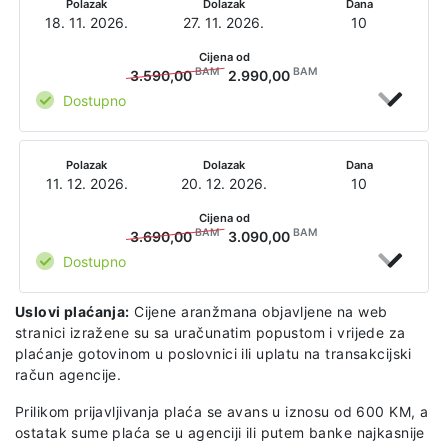
Polazak
Dolazak
Dana
18. 11. 2026.
27. 11. 2026.
10
Cijena od
BAM
BAM
3.590,00
2.990,00
Dostupno
Polazak
Dolazak
Dana
11. 12. 2026.
20. 12. 2026.
10
Cijena od
BAM
BAM
3.690,00
3.090,00
Dostupno
Uslovi plaćanja:
Cijene aranžmana objavljene na web
stranici izražene su sa uračunatim popustom i vrijede za
plaćanje gotovinom u poslovnici ili uplatu na transakcijski
račun agencije.
Prilikom prijavljivanja plaća se avans u iznosu od 600 KM, a
ostatak sume plaća se u agenciji ili putem banke najkasnije