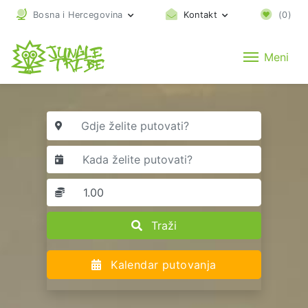
Bosna i Hercegovina
Kontakt
(
0
)
Meni
Traži
Kalendar putovanja