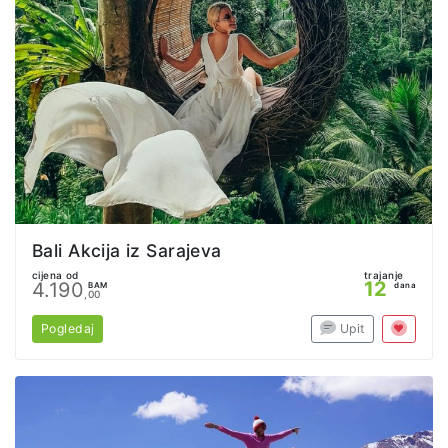
Bali Akcija iz Sarajeva
cijena od
trajanje
12
4.190
BAM
dana
,00
Pogledaj
Upit