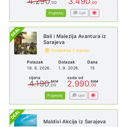
4.290
3.490
,00
,00
Pogledaj
Upit
Bali i Malezija Avantura iz
Sarajeva
Posljednja 2 mjesta
Polazak
Dolazak
Dana
18. 8. 2026.
1. 9. 2026.
15
cijena
sada od
4.190
2.990
BAM
BAM
,00
,00
Pogledaj
Upit
Maldivi Akcija iz Sarajeva