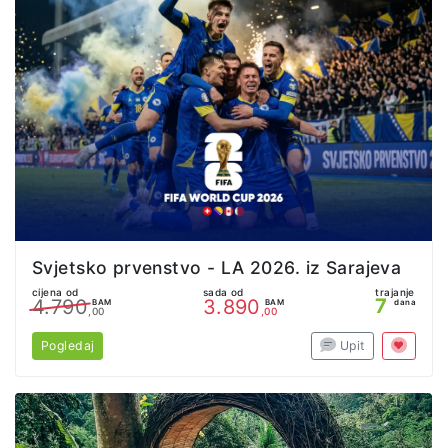
Svjetsko prvenstvo - LA 2026. iz Sarajeva
cijena od
sada od
trajanje
7
4.790
3.890
BAM
BAM
dana
,00
,00
Pogledaj
Upit