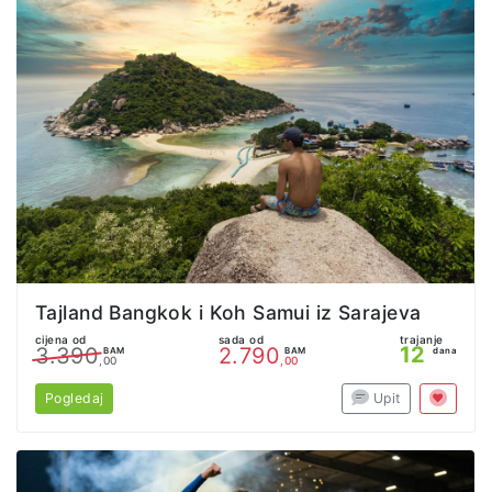
Tajland Bangkok i Koh Samui iz Sarajeva
cijena od
sada od
trajanje
12
3.390
2.790
BAM
BAM
dana
,00
,00
Pogledaj
Upit