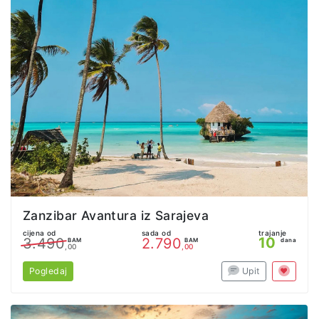
Zanzibar Avantura iz Sarajeva
cijena od
sada od
trajanje
10
3.490
2.790
BAM
BAM
dana
,00
,00
Pogledaj
Upit