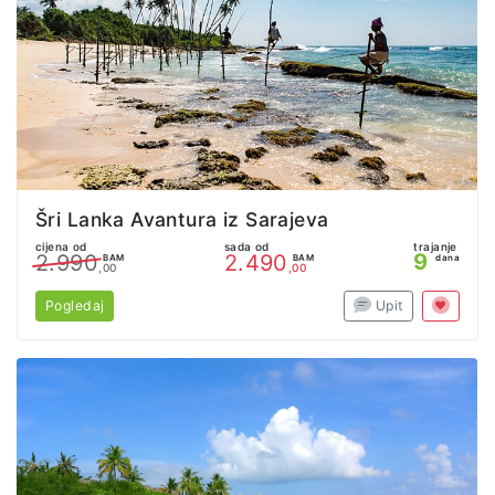
Šri Lanka Avantura iz Sarajeva
cijena od
sada od
trajanje
9
2.990
2.490
BAM
BAM
dana
,00
,00
Pogledaj
Upit