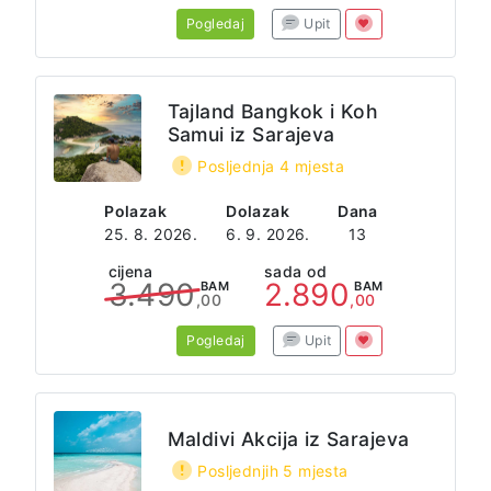
Pogledaj
Upit
Tajland Bangkok i Koh
Samui iz Sarajeva
Posljednja 4 mjesta
Polazak
Dolazak
Dana
25. 8. 2026.
6. 9. 2026.
13
cijena
sada od
3.490
2.890
BAM
BAM
,00
,00
Pogledaj
Upit
Maldivi Akcija iz Sarajeva
Posljednjih 5 mjesta