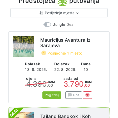
Predstojeća
putovanja
Posljednja mjesta
Jungle Deal
Mauricijus Avantura iz
Sarajeva
Posljednje 1 mjesto
Polazak
Dolazak
Dana
13. 8. 2026.
22. 8. 2026.
10
cijena
sada od
4.390
3.790
BAM
BAM
,00
,00
Pogledaj
Upit
Tajland Bangkok i Koh