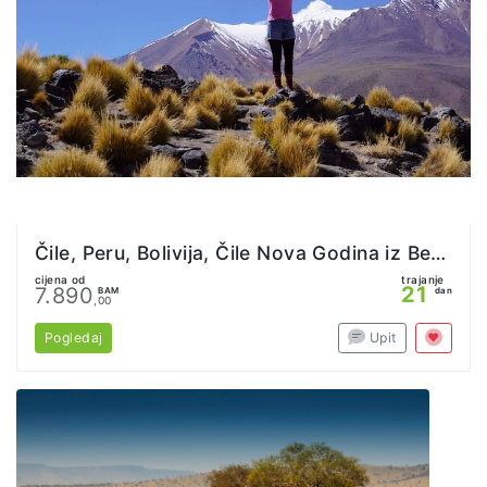
Čile, Peru, Bolivija, Čile Nova Godina iz Beograda
cijena od
trajanje
21
7.890
BAM
dan
,00
Pogledaj
Upit