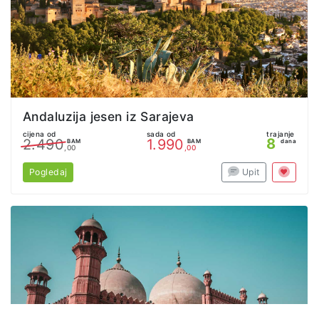
Andaluzija jesen iz Sarajeva
cijena od
sada od
trajanje
8
2.490
1.990
BAM
BAM
dana
,00
,00
Pogledaj
Upit