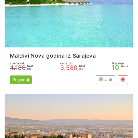
Maldivi Nova godina iz Sarajeva
cijena od
sada od
trajanje
10
4.180
3.580
BAM
BAM
dana
,00
,00
Pogledaj
Upit