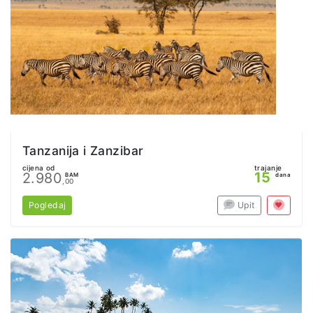
Tanzanija i Zanzibar
cijena od
trajanje
15
2.980
BAM
dana
,00
Pogledaj
Upit