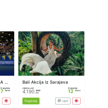
Svjetsko prvenstvo - LA 2026. iz Sarajeva
Bali Akcija iz Sarajeva
trajanje
cijena od
trajanje
7
12
4.190
dana
BAM
dana
,00
Pogledaj
Upit