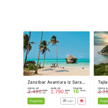
Zanzibar Avantura iz Sarajeva
cijena od
sada od
trajanje
cijena o
10
3.490
2.790
3.3
BAM
BAM
dana
,00
,00
Pogledaj
Upit
Pogle