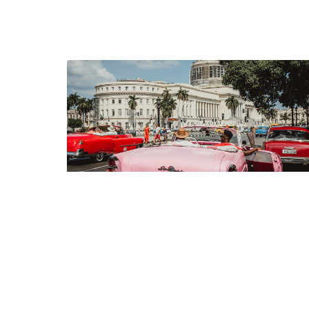
Kuba nije samo sunce i more:
Pripremite se za putovanje koje ć
vas iznenaditi!
Kada većina ljudi pomisli na Kubu, prvo im padaju
na pamet prekrasne plaže i sunčani dani. Iako su 