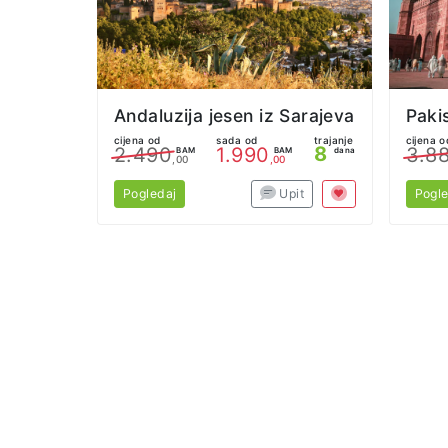
Andaluzija jesen iz Sarajeva
cijena od
sada od
trajanje
cijena o
8
2.490
1.990
3.8
BAM
BAM
dana
,00
,00
Pogledaj
Upit
Pogle