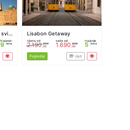
Uzbekistan - Putevima svile
Lisabon Getaway
trajanje
cijena od
sada od
trajanje
9
5
2.190
1.690
dana
BAM
BAM
dana
,00
,00
Pogledaj
Upit