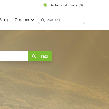
Dodaj u listu želja
(
0
)
Blog
O nama
Traži