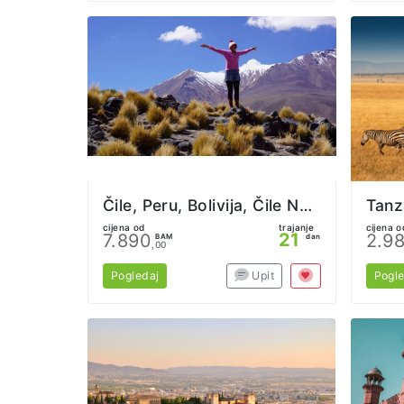
Čile, Peru, Bolivija, Čile Nova Godina iz Beograda
Tanz
cijena od
trajanje
cijena o
21
7.890
2.9
BAM
dan
,00
Pogledaj
Upit
Pogle