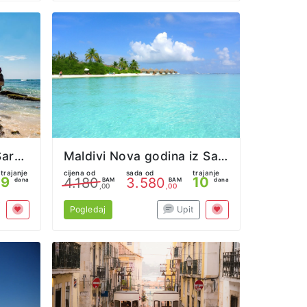
Šri Lanka Avantura iz Sarajeva
Maldivi Nova godina iz Sarajeva
trajanje
cijena od
sada od
trajanje
9
10
4.180
3.580
dana
BAM
BAM
dana
,00
,00
Pogledaj
Upit