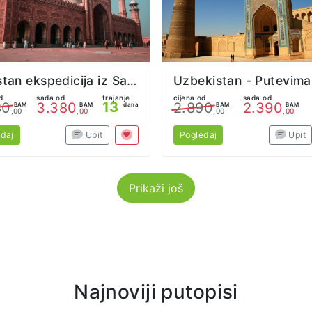
Pakistan ekspedicija iz Sarajeva
d
sada od
trajanje
cijena od
sada od
13
80
3.380
2.890
2.390
BAM
BAM
dana
BAM
BAM
,00
,00
,00
,00
daj
Upit
Pogledaj
Upit
Prikaži još
Najnoviji putopisi