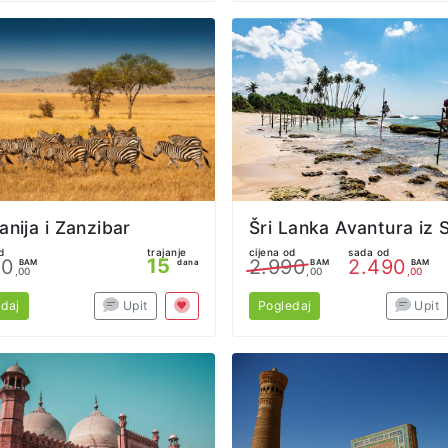
anija i Zanzibar
d
trajanje
cijena od
sada od
15
80
2.990
2.490
BAM
dana
BAM
BAM
,00
,00
,00
daj
Upit
Pogledaj
Upit