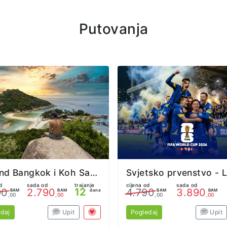
Putovanja
Tajland Bangkok i Koh Samui iz Sarajeva
d
sada od
trajanje
cijena od
sada od
12
90
2.790
4.790
3.890
BAM
BAM
dana
BAM
BAM
,00
,00
,00
,00
daj
Upit
Pogledaj
Upit