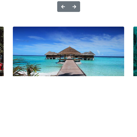
Sljedeće
Prethodno
Da li su Maldivi vaša sljedeća
T
e
egzotična destinacija?
m
Maldivi su rajska destinacija sa bijelim pješčanim
P
plažama, tirkiznim morem i luksuznim resortima.
i
Idealni su za romantične bračne parove, ali i za
l
to
porodične odmore pune avantura. Saznajte...
ž