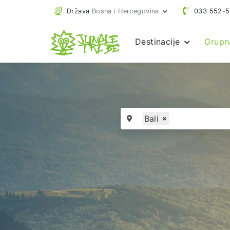
Država
Bosna i Hercegovina
033 552-
Destinacije
Grupn
Bali
×