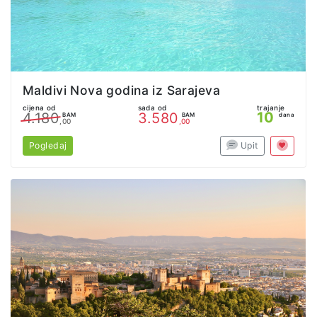
Maldivi Nova godina iz Sarajeva
cijena od
sada od
trajanje
10
4.180
3.580
BAM
BAM
dana
,00
,00
Pogledaj
Upit