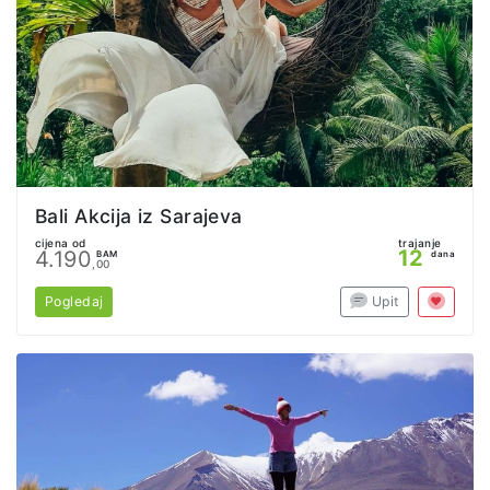
Bali Akcija iz Sarajeva
cijena od
trajanje
12
4.190
BAM
dana
,00
Pogledaj
Upit