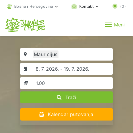
Bosna i Hercegovina
Kontakt
(
0
)
Meni
Mauricijus
Traži
Kalendar putovanja