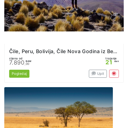
Čile, Peru, Bolivija, Čile Nova Godina iz Beograda
cijena od
trajanje
21
7.890
BAM
dan
,00
Pogledaj
Upit