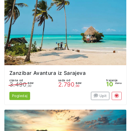
Zanzibar Avantura iz Sarajeva
cijena od
sada od
trajanje
10
3.490
2.790
BAM
BAM
dana
,00
,00
Pogledaj
Upit