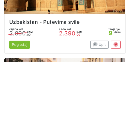
Uzbekistan - Putevima svile
cijena od
sada od
trajanje
9
2.890
2.390
BAM
BAM
dana
,00
,00
Pogledaj
Upit