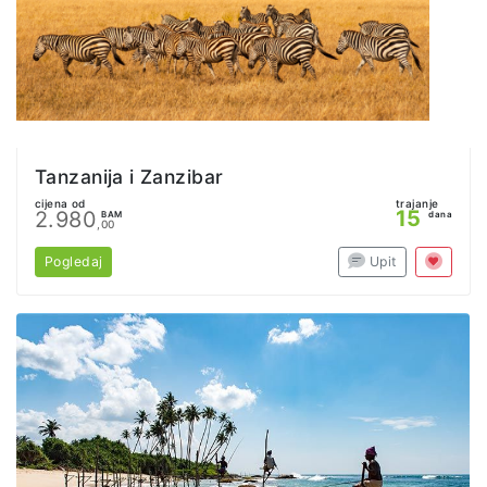
Tanzanija i Zanzibar
cijena od
trajanje
15
2.980
BAM
dana
,00
Pogledaj
Upit