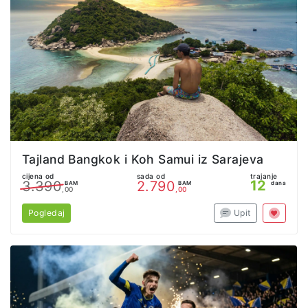
Tajland Bangkok i Koh Samui iz Sarajeva
cijena od
sada od
trajanje
12
3.390
2.790
BAM
BAM
dana
,00
,00
Pogledaj
Upit