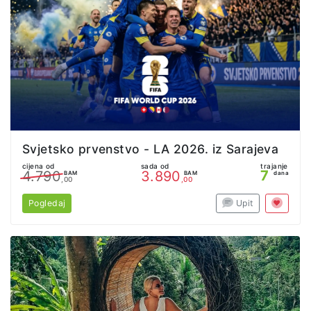
Svjetsko prvenstvo - LA 2026. iz Sarajeva
cijena od
sada od
trajanje
7
4.790
3.890
BAM
BAM
dana
,00
,00
Pogledaj
Upit