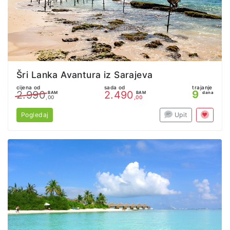
Šri Lanka Avantura iz Sarajeva
cijena od
sada od
trajanje
9
2.990
2.490
BAM
BAM
dana
,00
,00
Pogledaj
Upit