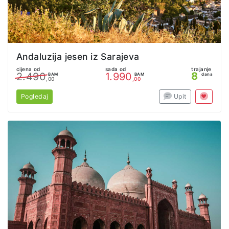
Andaluzija jesen iz Sarajeva
cijena od
sada od
trajanje
8
2.490
1.990
BAM
BAM
dana
,00
,00
Pogledaj
Upit