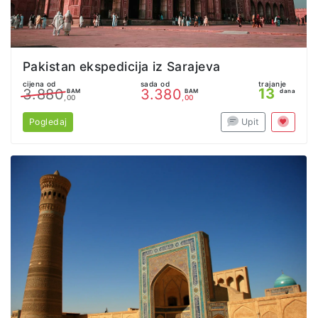
Pakistan ekspedicija iz Sarajeva
cijena od
sada od
trajanje
13
3.880
3.380
BAM
BAM
dana
,00
,00
Pogledaj
Upit